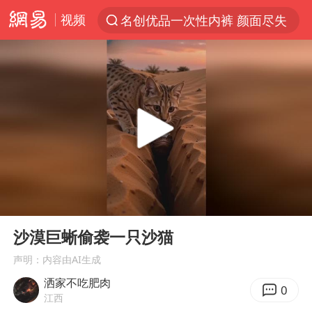
视频
名创优品一次性内裤 颜面尽失
解锁各地夏日限定体验
白海豚将正面袭击贯穿浙江
视频丨中国东方电气集团原党组副书记、董事宋致远被查
黄金创今年来最大单周涨幅
四川宜宾市珙县发生3.4级地震
女子网购名牌包发现是自己丢的那只
00:00
00:10
香港宏福苑火灾或由烟头引起
Play
Ent
full
浙江台州《告全体市民书》
沙漠巨蜥偷袭一只沙猫
女主硬加吻戏短剧已下架
声明：内容由AI生成
洒家不吃肥肉
郑丽文：台湾从来没有“独立”过
0
江西