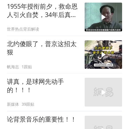
1955年授衔前夕，救命恩
人引火自焚，34年后真相
大白
世界热点背后解读
北约傻眼了，普京这招太
狠
帆海志
1跟贴
讲真，是球网先动手
的！！！
新媒体
39跟贴
论背景音乐的重要性！！