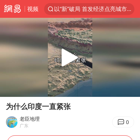
视频
以“新”破局 首发经济点亮城市消费活力
台风白海豚进入48小时警戒线
中方回应是否在太平洋海底开采稀土
台风白海豚影响中国已成定局
佛得角门将亮相智利俱乐部主场
看守所辅警收受10万获刑1年
多地要求领导干部带头休假
00:00
00:38
U17国足1分钟轰2球
Play
Ent
full
宇树科技发行价格150.80元/股
为什么印度一直紧张
今年已有4位周星驰电影配角去世
老臣地理
0
广东
哪吒汽车南宁工厂设备降价20%拍卖