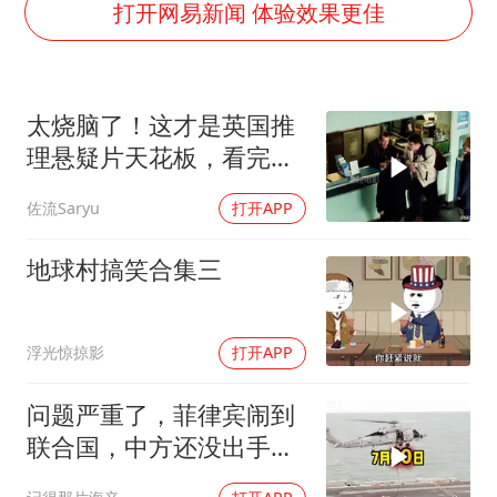
五粮液渠道价一箱上涨近百元
打开网易新闻 体验效果更佳
法国下周开始禁止未经同意的电话营销
泰国一女公务员妆容引争议 本人回应
太烧脑了！这才是英国推
80后女柜员逆袭成4200亿银行副行长
理悬疑片天花板，看完才
女子利用漏洞0元薅走3000多件家电
分得清谁是凶手！
佐流Saryu
打开APP
24小时不关空调 电费会更低吗
奋进开新局 实干挑大梁
地球村搞笑合集三
浮光惊掠影
打开APP
问题严重了，菲律宾闹到
联合国，中方还没出手，
东盟两国先出手了