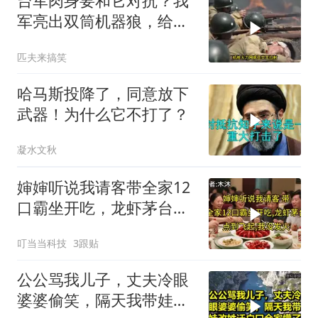
台军肉身要和它对抗？我
军亮出双筒机器狼，给登
陆步兵扫清通道
匹夫来搞笑
哈马斯投降了，同意放下
武器！为什么它不打了？
凝水文秋
婶婶听说我请客带全家12
口霸坐开吃，龙虾茅台点
到飞起，我没发
叮当当科技
3跟贴
公公骂我儿子，丈夫冷眼
婆婆偷笑，隔天我带娃改