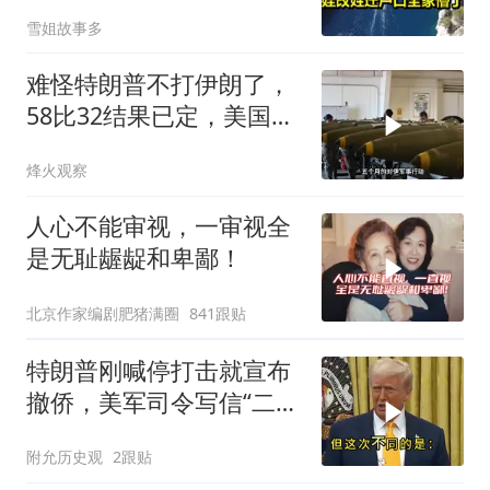
姓迁户口全家懵了！
雪姐故事多
难怪特朗普不打伊朗了，
58比32结果已定，美国专
家：一个时代结束
烽火观察
人心不能审视，一审视全
是无耻龌龊和卑鄙！
北京作家编剧肥猪满圈
841跟贴
特朗普刚喊停打击就宣布
撤侨，美军司令写信“二选
一”，伊朗这回还会上当
附允历史观
2跟贴
吗？