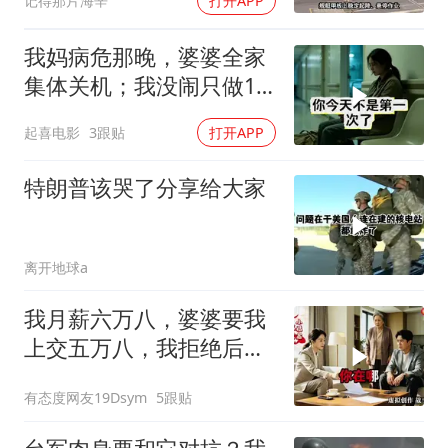
记得那片海辛
打开APP
我妈病危那晚，婆婆全家
集体关机；我没闹只做1
事，6天后她打来电话：
起喜电影
3跟贴
打开APP
你是不是疯了？
特朗普该哭了分享给大家
离开地球a
我月薪六万八，婆婆要我
上交五万八，我拒绝后她
换了门锁，12天后我决意
有态度网友19Dsym
5跟贴
离婚