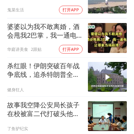
反而全盘接受？
鬼菜生活
打开APP
婆婆以为我不敢离婚，酒
会甩我2巴掌，我一通电
话让婆家当场懵了
华庭讲美食
2跟贴
打开APP
杀红眼！伊朗突破百年战
争底线，追杀特朗普全
家，血债必须血偿？
健身狂人
故事我空降公安局长孩子
在校被富二代打破头他爹
叫嚣开个价
了鱼驴纪实