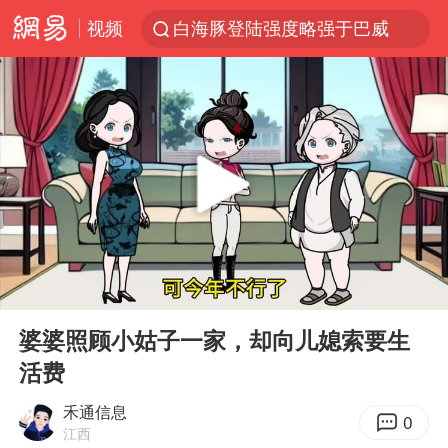
白海豚登陆强度略强于巴威
视频
《披荆斩棘2026》阵容官宣
上半年我国经营主体结构持续优化
俄称边境州遭乌大规模袭击已致13伤
杭州机场已取消航班388架次
于东来回应胖东来近25年老店年底关闭
浙江省委书记：该停下的坚决停下来
中国籍豪华游艇富商之子在泰国被杀
00:00
01:47
白海豚北上或致京津冀暴雨
Play
Ent
full
婆婆照顾小姑子一家，却向儿媳索要生
美将每月供乌爱国者拦截导弹
活费
国足U17与阿森纳决赛取消 并列冠军
禾通信息
0
10余省份将出现强风雨 局地特大暴雨
江西