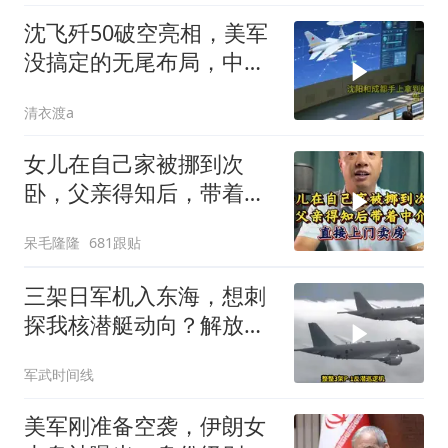
沈飞歼50破空亮相，美军
没搞定的无尾布局，中国
已经飞了一年半
清衣渡a
女儿在自己家被挪到次
卧，父亲得知后，带着中
介直接上门卖房
呆毛隆隆
681跟贴
三架日军机入东海，想刺
探我核潜艇动向？解放军
导弹剑指日军基地
军武时间线
美军刚准备空袭，伊朗女