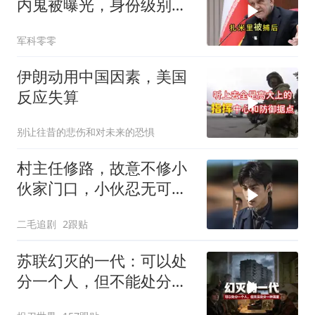
内鬼被曝光，身份级别很
意外
军科零零
伊朗动用中国因素，美国
反应失算
别让往昔的悲伤和对未来的恐惧
村主任修路，故意不修小
伙家门口，小伙忍无可忍
开始报复！
二毛追剧
2跟贴
苏联幻灭的一代：可以处
分一个人，但不能处分一
种渴望