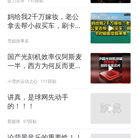
捉刀世界
157跟贴
妈给我2千万嫁妆，老公
拿去帮小叔买车，刷卡时
销售给我来电！
雪姐故事多
国产光刻机效率仅阿斯麦
一半，西方为何反而更
慌？
小雪的运动之心
111跟贴
讲真，是球网先动手
的！！！
新媒体
57跟贴
论背景音乐的重要性！！