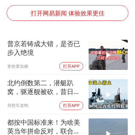
世界第1特鲁姆普斯诺克中国赛一轮游
打开网易新闻 体验效果更佳
中国第1高楼阻尼器摆动明显
新疆一婚礼线上邀请引热议
《龙餐馆》 冲奖
普京若铸成大错，是否已
上门女婿出轨女邻居多年被判重婚罪
步入绝境
构建更高水平的全民健身公共服务体系
拿铁要加糖
打开APP
韩军前线部队连曝丑闻
北约倒数第二，潜艇趴
奋力开创中国式现代化建设新局面
窝，驱逐舰被砍，昔日的
皇家海军怎么了？
局势车老鸭
打开APP
都按中国标准来！为啥美
英当年拼命反对，联合国