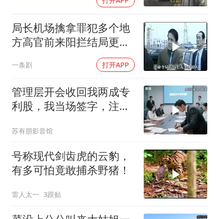
打开APP
局长机场擒拿罪犯多个地
方高官前来阳拦结局更引
出惊天警匪大战
一条剧
打开APP
管理层开会收回我两成专
利股，我当场签字，注销
核心技术授权，全员慌了
苏有朋影音馆
号称现代剑齿虎的云豹，
有多可怕竟敢捕杀野猪！
雷人太一
3跟贴