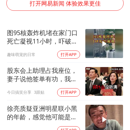
A股创业板指低开1.78%
打开网易新闻 体验效果更佳
蜜雪冰城员工抽烟收银 门店现已停业
陕西柞水遭遇暴雨五千余户群众转移
图95核轰炸机堵在家门口
汕头市政府被约谈
死亡凝视11小时，吓破胆
嘲讽周星驰无儿女没朋友 李修贤道歉
的日本多绝望？
趣味萌宠的日常
打开APP
董路致歉：泰国10岁黑人父母是伪造的
外交部回应日本将中国列为最大挑战
股东会上助理占我座位，
坚持党全面领导和党中央集中统一领导
妻子说他签单有功，我抛
售60%股份：董事长也让
今日搞笑分享
3跟贴
打开APP
给他当
徐亮质疑亚洲明星联小黑
的年龄，感觉他可能是上
户口晚，应该