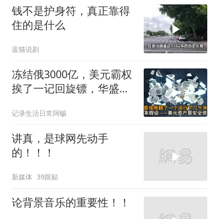
钱不是护身符，真正靠得
住的是什么
蓝猫说剧
冻结俄3000亿，美元霸权
挨了一记回旋镖，华盛顿
承认这步棋走错了
记录生活日常阿蜴
讲真，是球网先动手
的！！！
新媒体
39跟贴
论背景音乐的重要性！！