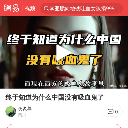
视频
李亚鹏向地铁吐血女孩捐99999元
探寻“技能+”促就业创业新路
周杰伦方辟谣“私生子”传闻
逃犯看演唱会 刚出地铁就被逮住
台风白海豚可能在浙江登陆
因凡蒂诺首次公开道歉
41岁女子为鼓励女儿考上985研究生
00:00
00:27
38岁山东财大教授刘海明逝世
Play
Ent
full
《Monica》填词人黎彼得去世
终于知道为什么中国没有吸血鬼了
人贩子“梅姨”真名谢家梅
夜炙尊
0
四川
“银行午休1.5小时”留个窗口行不行