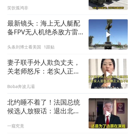
本涉台表述也变了
笑饮孤鸿非
最新镜头：海上无人艇配
备FPV无人机绝杀敌方雷
达！克里米亚油罐车遭绝
头条刘博士看美国
1跟贴
杀等！
妻子联手外人欺负丈夫，
关老师怒斥：老实人正义
绝不缺席！
Boba奔波儿灞
北约睡不着了！法国总统
候选人放狠话：退出北
约，和中国合作！
一窥究竟