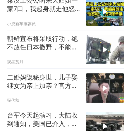
菜没上公公叫来大姑姐一
家7口，我起身就走他怒
喊：1万3账单谁付
小虎新车推荐员
朝鲜宣布将采取行动，绝
不放任日本撒野，不能让
人类再遭灾祸
观星赏月
二婚妈隐秘身世，儿子娶
继女为亲上加亲？官方怒
批！
宛代秋
台军今天起演习，大陆收
到通知，美国已介入，日