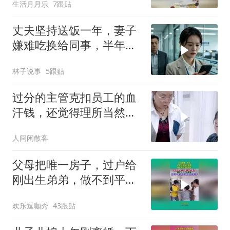
生活月月乐
7跟贴
丈夫坚持送饭一年，妻子
嫌难吃换给同事，半年后
体检唯独二人健康
林子说事
5跟贴
过分的主管克扣员工的血
汗钱，还觉得理所当然必
须走人
人间闲散客
父母把唯一房子，过户给
刚出生弟弟，做不到平等
就别生！
欢乐逗咖秀
43跟贴