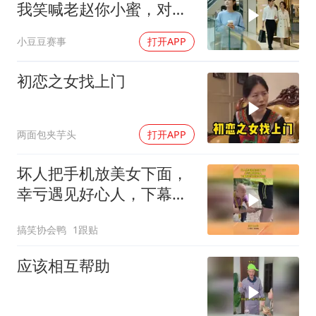
我笑喊老赵你小蜜，对方
当场变脸
小豆豆赛事
打开APP
初恋之女找上门
两面包夹芋头
打开APP
坏人把手机放美女下面，
幸亏遇见好心人，下幕反
转来的猝不及防
搞笑协会鸭
1跟贴
应该相互帮助