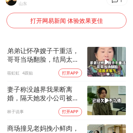
1
山东
杭州全市有序停课
打开网易新闻 体验效果更佳
商场现钱学森巨幅海报 负责人回应
36岁男演员成景区NPC后人气爆棚
“不怕六爷挂得多 就怕六爷挂一颗”
弟弟让怀孕嫂子干重活，
微信又有新功能，你可以“撤回”你的撤回了！
哥哥当场翻脸，结局太解
气！
乐享全民健身 共筑健康中国
筱虹虹
4跟贴
打开APP
妻子称没越界我果断离
婚，隔天她发小公司被我
搞垮
林子说事
打开APP
商场撞见老妈挽小鲜肉，