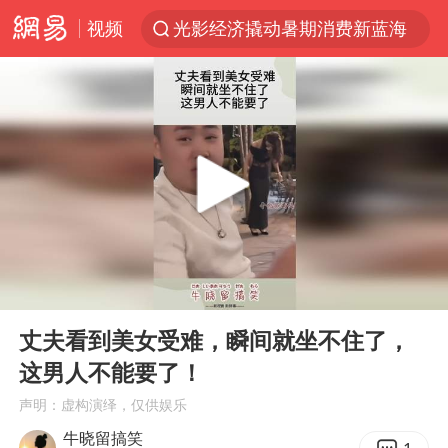
光影经济撬动暑期消费新蓝海
视频
马克·艾伦退出斯诺克中国公开赛
新疆优化调整景区内自驾服务费
上四休三，但降薪1000元，你接受吗？
央视新主播李秋莹孙亚鹏亮相
情侣平潭拍日出坠崖1死1伤
老挝国会主席赛宋蓬逝世
00:00
00:14
黄金牛市回来了吗
Play
Ent
full
《欢迎来龙餐馆》口碑
丈夫看到美女受难，瞬间就坐不住了，
这男人不能要了！
茅台部分直营店飞天茅台提价
声明：虚构演绎，仅供娱乐
白海豚将正面袭击贯穿浙江
牛晓留搞笑
酒店回应车内过夜被收150元