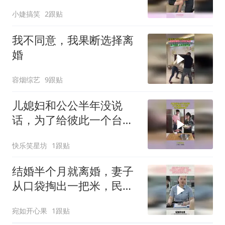
个家！
小婕搞笑
2跟贴
我不同意，我果断选择离
婚
容烟综艺
9跟贴
儿媳妇和公公半年没说
话，为了给彼此一个台
阶，丈夫这样来化解
快乐笑星坊
1跟贴
结婚半个月就离婚，妻子
从口袋掏出一把米，民政
局直接不劝了
宛如开心果
1跟贴