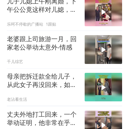
儿子儿媳上午刚离婚，下
午公公竟这样对儿媳，爱
到最后全凭良心
乐呵不停歇的广播站
1跟贴
老婆跟上司旅游一月，回
家老公举动太意外-情感
千儿综艺
母亲把拆迁款全给儿子，
从此女子再没回来，如今
上门悔不当初！
老沾看生活
丈夫外地打工回来，一个
举动证明，他非常在乎这