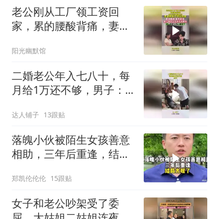
老公刚从工厂领工资回
家，累的腰酸背痛，妻子
举动瞬间心凉
阳光幽默馆
二婚老公年入七八十，每
月给1万还不够，男子：
离开我你分文没有
达人铺子
13跟贴
落魄小伙被陌生女孩善意
相助，三年后重逢，结局
太暖了
郑凯伦伦伦
15跟贴
女子和老公吵架受了委
屈，大姑姐二姑姐连夜开