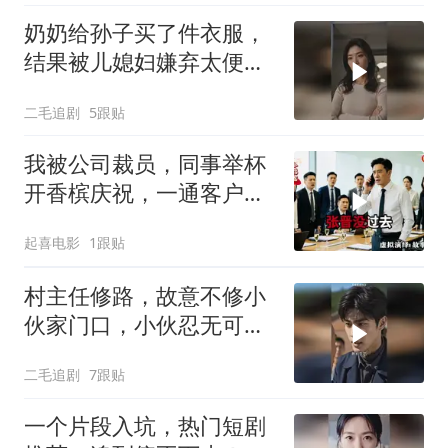
奶奶给孙子买了件衣服，
结果被儿媳妇嫌弃太便
宜，脱下来扔了！
二毛追剧
5跟贴
我被公司裁员，同事举杯
开香槟庆祝，一通客户解
约电话打来，在场高层个
起喜电影
1跟贴
个错愕失神
村主任修路，故意不修小
伙家门口，小伙忍无可忍
开始报复！
二毛追剧
7跟贴
一个片段入坑，热门短剧