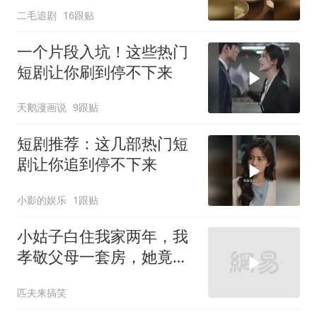
二毛追剧
16跟贴
一个片段入坑！这些热门
短剧让你刷到停不下来
天鹅漫画说
9跟贴
短剧推荐：这几部热门短
剧让你追到停不下来
小影的娱乐
1跟贴
小姑子白住我家两年，我
孝敬父母一套房，她竟开
口要嫁妆
匹夫来搞笑