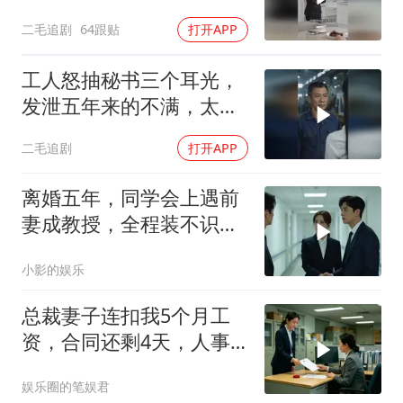
二毛追剧
64跟贴
打开APP
工人怒抽秘书三个耳光，
发泄五年来的不满，太解
气了！
二毛追剧
打开APP
离婚五年，同学会上遇前
妻成教授，全程装不识，
亮婚戒她慌了
小影的娱乐
总裁妻子连扣我5个月工
资，合同还剩4天，人事
通知涨薪续签，我
娱乐圈的笔娱君