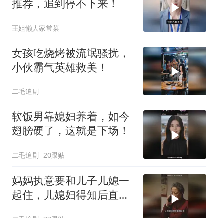
推荐，追到停不下来！
王姐懒人家常菜
女孩吃烧烤被流氓骚扰，
小伙霸气英雄救美！
二毛追剧
软饭男靠媳妇养着，如今
翅膀硬了，这就是下场！
二毛追剧
20跟贴
妈妈执意要和儿子儿媳一
起住，儿媳妇得知后直接
怒了！