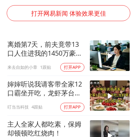
辽宁28名务农人员中暑死亡？官方辟谣
SK海力士回应“或出售重庆工厂”传闻
打开网易新闻 体验效果更佳
武契奇：欧洲已处于大战边缘
7月CPI同比上涨0.5% 经济内生增长动力持续增强
离婚第7天，前夫竟带13
女孩每天“拼豆”拼坏眼睛
口人住进我的1450万豪
部分银行上调存款利率
宅，一开门全傻眼
来去自如的小章
1跟贴
打开APP
医疗垃圾做手机壳 这也是谋财害命
路虎卫士限时降17万 BBA已集体降价
婶婶听说我请客带全家12
口霸坐开吃，龙虾茅台点
下党之路
到飞起，我没发
叮当当科技
4跟贴
打开APP
主人全家人都吃素，保姆
却顿顿吃红烧肉！