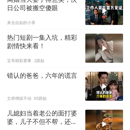
日公司被搬空傻眼
来去自如的小章
热门短剧一集入坑，精彩
剧情快来看！
宝哥精彩赛事
2跟贴
错认的爸爸，六年的谎言
文师傅踩不动
65跟贴
儿媳妇当着老公的面打婆
婆，儿子不但不帮，还助
纣为虐！