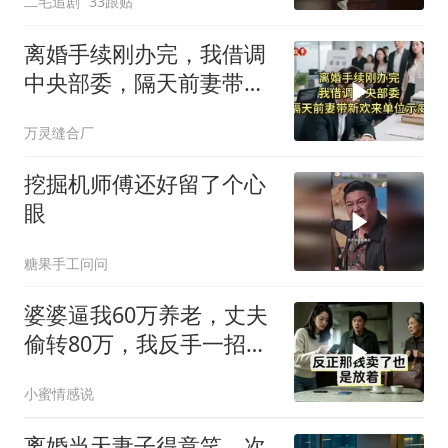
二毛追剧
33跟贴
离婚手续刚办完，我借调
中央部委，隔天前妻带新
欢来单位示威
万灵缝合厂
挖掘机师傅还好留了个心
眼
糖果手工问问
婆婆逼我60万养老，丈夫
偷转80万，我反手一招他
们傻了
小蜜情感说
离婚当天妻子得意笑，次