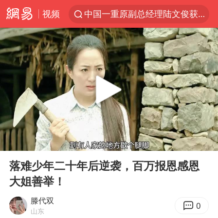
视频
中国一重原副总经理陆文俊获刑15年
APEC峰会倒计时100天
新能源汽车产业链提速
众星发文悼念秦焰
苏州河水抢排翻泄至黄浦江
“还不如不放假”
大连一起飞航班因乘客可乐爆瓶折返
00:00
09:09
独闯南太行失联女子遗体已找到
Play
Ent
full
白海豚突然大拐弯 走出罕见路线
落难少年二十年后逆袭，百万报恩感恩
大姐善举！
费大厨不自称“大王”了
血指纹匹配成功，20年悬案告破！凶手被执行死刑
滕代双
0
山东