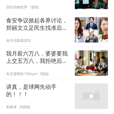
履行赡养义务
普陀动物世界
1跟贴
食安争议掀起各界讨论，
郑丽文立足民生找准后续
行动方向
金哥说新能源车
我月薪六万八，婆婆要我
上交五万八，我拒绝后她
换了门锁，12天后我决意
有态度网友19Dsym
5跟贴
离婚
讲真，是球网先动手
的！！！
新媒体
39跟贴