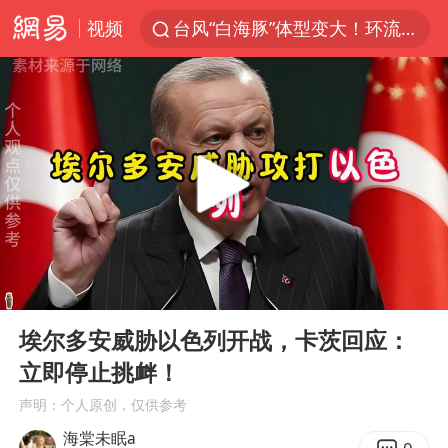
视频
台风“白海豚”体型变大！环流面积接近13个浙江那么大
女子开一天一夜空调后二氧化碳中毒
汪峰阻止14岁女儿买大牌
我国货物贸易进出口超30万亿元
泰国校园枪击案死亡人数升至7人
泰国枪击案凶手先杀祖父母后行凶
王力宏演唱会黄牛带观众藏匿被查获
00:00
05:26
带薪错峰休假通知引争议 河南回应
Play
Ent
full
四川宜宾市高县发生4.9级地震
埃尔多安威胁以色列开战，卡茨回应：
立即停止挑衅！
陕西省委书记赶赴柞水县杏坪镇
声明：个人原创，仅供参考
女孩摆摊卖菌子时收到北大通知书
海棠未眠a