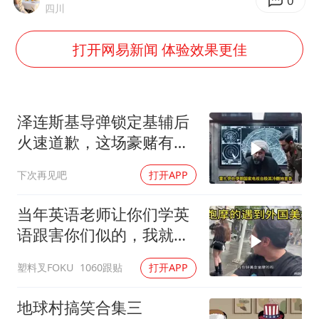
曝美拒绝乌增购“爱国者”导弹请求
0
四川
公司“上四休三”但要降薪1000元
打开网易新闻 体验效果更佳
改名后的“青海拉面”店
女孩南太行山失联超11天 直击搜寻
广岛核爆81周年央视播《奥本海默》
泽连斯基导弹锁定基辅后
东方之约 相约未来
火速道歉，这场豪赌有多
疯狂？
下次再见吧
打开APP
当年英语老师让你们学英
语跟害你们似的，我就是
吃了没有文化的亏
塑料叉FOKU
1060跟贴
打开APP
地球村搞笑合集三