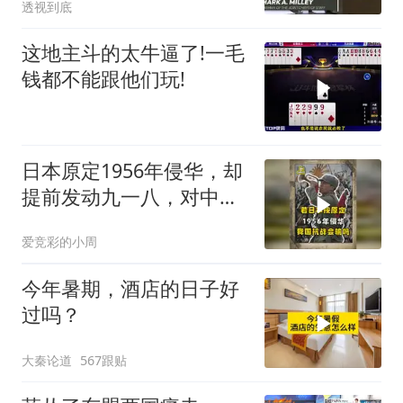
透视到底
这地主斗的太牛逼了!一毛
钱都不能跟他们玩!
日本原定1956年侵华，却
提前发动九一八，对中国
是福是祸？
爱竞彩的小周
今年暑期，酒店的日子好
过吗？
大秦论道
567跟贴