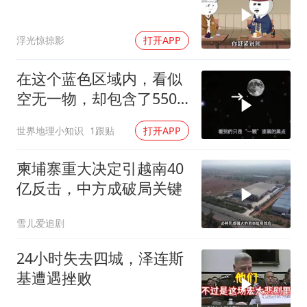
浮光惊掠影
打开APP
在这个蓝色区域内，看似
空无一物，却包含了5500
个星系！
世界地理小知识
1跟贴
打开APP
柬埔寨重大决定引越南40
亿反击，中方成破局关键
雪儿爱追剧
24小时失去四城，泽连斯
基遭遇挫败