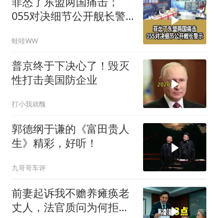
菲怂了东盟两国痛击；
055对决细节公开舰长警
示｜帅化民.孙大千.谢寒
蛙哇WW
冰｜辣晚报20260805
普京终于下决心了！毁灭
性打击美国防企业
打小我就醜
郭德纲于谦的《富田贵人
生》精彩，好听！
九哥哥车评
前妻起诉我不赡养瘫痪老
丈人，法官质问为何拒不