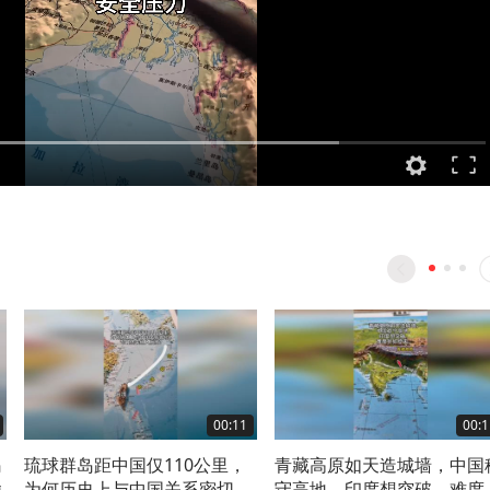
00:11
00:1
岛
琉球群岛距中国仅110公里，
青藏高原如天造城墙，中国
耸
为何历史上与中国关系密切
守高地，印度想突破，难度