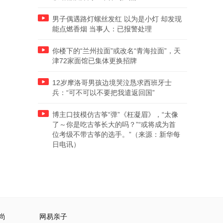
男子偶遇路灯螺丝发红 以为是小灯 却发现
能点燃香烟 当事人：已报警处理
你楼下的“兰州拉面”或改名“青海拉面”，天
津72家面馆已集体更换招牌
12岁摩洛哥男孩边境哭泣恳求西班牙士
兵：“可不可以不要把我遣返回国”
博主口技模仿古筝“弹”《枉凝眉》，“太像
了～你是吃古筝长大的吗？”“或将成为首
位考级不带古筝的选手。”（来源：新华每
日电讯）
尚
网易亲子