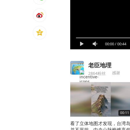
00:00
/
00:44
老臣地理
感谢
2864粉丝
00:11
看了立体地图才发现，台湾
并不平坦，中央山脉巍峨高