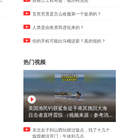
苏格兰工程奇迹：福尔柯克轮
玄奘究竟是怎么收服第一个徒弟的？
人类是由鱼类而进化来的？
你的手机可能比马桶还脏？真的假的？
热门视频
美国渔民钓获鲨鱼徒手将其拽回大海
目击者直呼震惊 （视频来源：参考消
息）
东北女子到山西玩错过饭点，找了十几个
饭馆都没开门：午休到几点