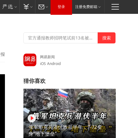
登录
注册免费邮箱
举报
网易新闻
iOS
Android
猜你喜欢
俄军坦克兵潜伏敌后半年，T-72变
身“地下堡垒”