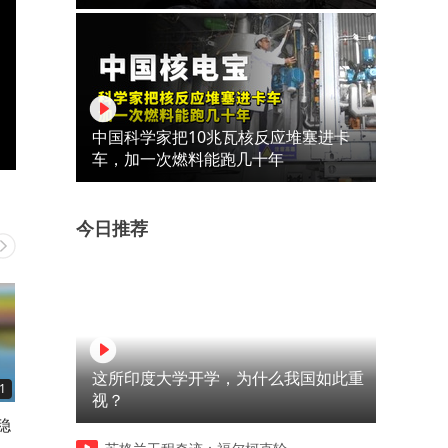
中国科学家把10兆瓦核反应堆塞进卡
车，加一次燃料能跑几十年
今日推荐
这所印度大学开学，为什么我国如此重
1
00:27
00:34
视？
稳
伊犁河谷凭什么号称塞外江南
为什么台湾2000万人全都挤
犹
西海岸