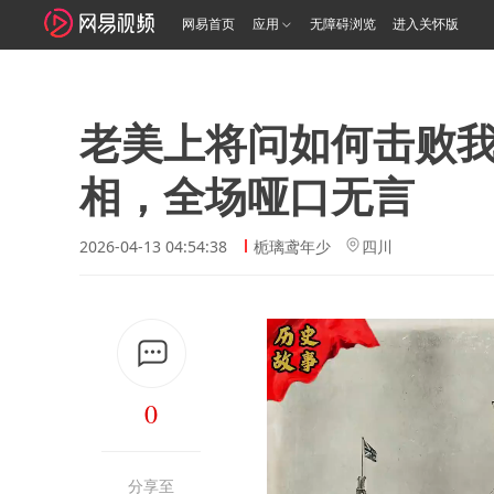
网易首页
应用
无障碍浏览
进入关怀版
老美上将问如何击败
相，全场哑口无言
2026-04-13 04:54:38
栀璃鸢年少
四川
0
分享至