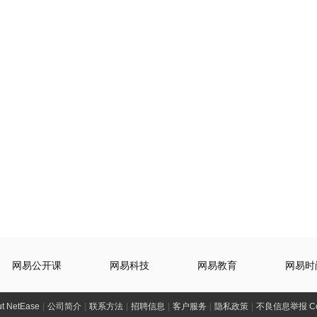
网易公开课
网易科技
网易教育
网易时
t NetEase
|
公司简介
|
联系方法
|
招聘信息
|
客户服务
|
隐私政策
|
不良信息举报 Comp