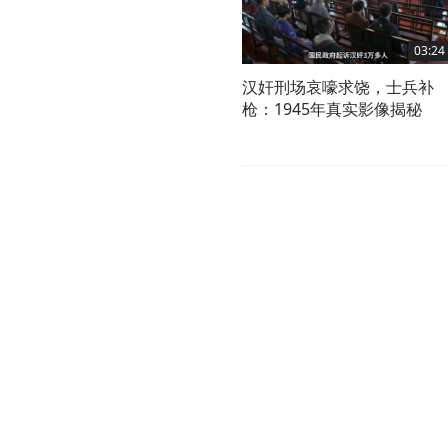
03:24
汉奸刑场哀嚎求饶，士兵补
枪：1945年真实影像揭秘