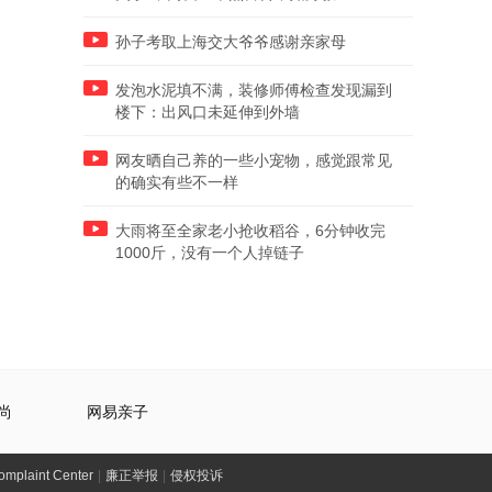
孙子考取上海交大爷爷感谢亲家母
发泡水泥填不满，装修师傅检查发现漏到
楼下：出风口未延伸到外墙
网友晒自己养的一些小宠物，感觉跟常见
的确实有些不一样
大雨将至全家老小抢收稻谷，6分钟收完
1000斤，没有一个人掉链子
尚
网易亲子
laint Center
|
廉正举报
|
侵权投诉