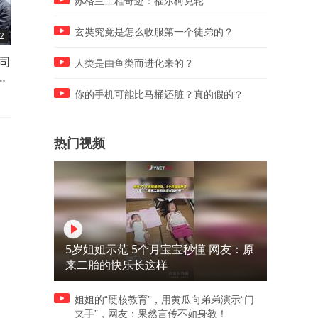
苏格兰工程奇迹：福尔柯克轮
玄奘究竟是怎么收服第一个徒弟的？
2
04:01
04:00
大司
段苏权授衔时怒撕肩章，临终
毛主席去世后，最清楚病情
人类是由鱼类而进化来的？
家
为何拒穿军装入殓？
人为何几十年不肯开口？
你的手机可能比马桶还脏？真的假的？
热门视频
5岁姐姐示范 5个月宝宝秒懂 网友：原
来二胎的快乐长这样
姐姐的“硬核教育”，用黄瓜向弟弟演示“门
夹手”，网友：果然言传不如身教！