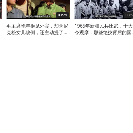
03:29
03:5
毛主席晚年拒见外宾，却为尼
1965年新疆民兵比武，十
克松女儿破例，还主动提了一
令观摩：那些绝技背后的国
个要求
记忆