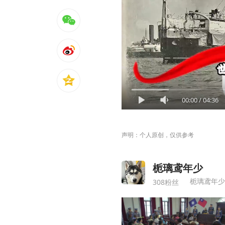
00:00
/
04:36
声明：个人原创，仅供参考
栀璃鸢年少
栀璃鸢年少
308粉丝