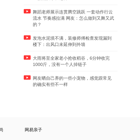
舞蹈老师展示连贯腾空跳跃 一套动作行云
流水 节奏感拉满 网友：怎么做到又舞又武
的？
发泡水泥填不满，装修师傅检查发现漏到
楼下：出风口未延伸到外墙
大雨将至全家老小抢收稻谷，6分钟收完
1000斤，没有一个人掉链子
网友晒自己养的一些小宠物，感觉跟常见
的确实有些不一样
尚
网易亲子