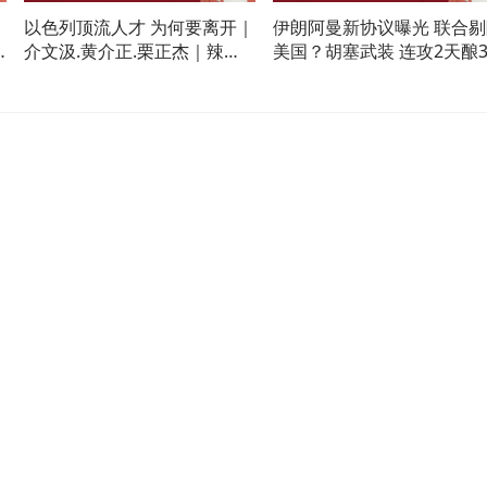
以色列顶流人才 为何要离开｜
伊朗阿曼新协议曝光 联合剔
介文汲.黄介正.栗正杰｜辣晚
美国？胡塞武装 连攻2天酿3
报20260808
死｜介文汲.黄介正.栗正杰
辣晚报20260808