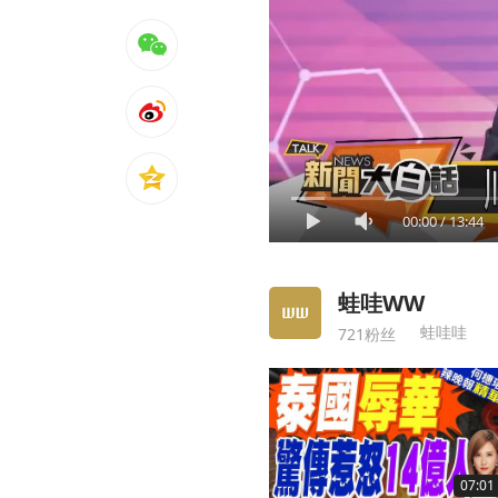
00:00
/
13:44
蛙哇WW
蛙哇哇
721粉丝
07:01