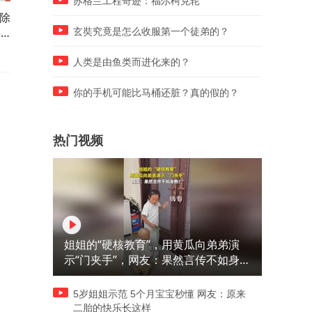
苏格兰工程奇迹：福尔柯克轮
除
伊朗首公开美以战机残骸 惊见
看衰美国保护伞 沙.巴.土签
2
F-15E座舱与无人机｜介文汲.
务协议 印度担忧“伊斯兰版北
玄奘究竟是怎么收服第一个徒弟的？
｜
黄介正.栗正杰｜辣晚报
约”｜介文汲.黄介正.栗正杰
20260808
辣晚报20260808
人类是由鱼类而进化来的？
你的手机可能比马桶还脏？真的假的？
热门视频
姐姐的“硬核教育”，用黄瓜向弟弟演
示“门夹手”，网友：果然言传不如身
教！
5岁姐姐示范 5个月宝宝秒懂 网友：原来
二胎的快乐长这样