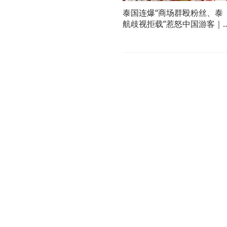
泰国连爆“商场群殴粉丝、泰
航歧视拒载”惹怒中国游客｜
介文汲.黄介正.栗正杰｜辣晚
报20260808