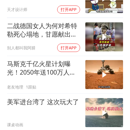
天才设计师
打开APP
二战德国女人为何对希特
勒死心塌地，甘愿献出一
切？
别人都叫我阿腈
打开APP
马斯克千亿火星计划曝
光！2050年送100万人上
火星，人类最后的退路？
老友地理
1跟贴
美军进台湾了 这次玩大了
课桌动画