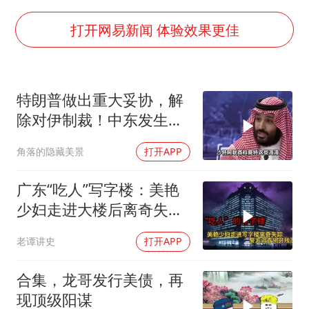
上门女婿出轨女邻居多年被判重婚罪
世界第1特鲁姆普斯诺克中国赛一轮游
打开网易新闻 体验效果更佳
云南一男子胃中取出180颗铁钉
以军士兵把枪口对准中国记者
特朗普做出重大妥协，解
景区回应“麦积山石窟看完需2000元”
除对伊制裁！中东发生怎
曹颖儿子首次演长剧
样的巨变？
角落的隐藏美景
打开APP
全球最大级别运输船通过长江大桥
奋力开创中国式现代化建设新局面
广东“吃人”写字楼：美艳
少妇走进大楼后离奇失
踪，警方调查揭开残忍真
老谭讲史
打开APP
相
合集，龙哥发行美债，再
现顶级阳谋