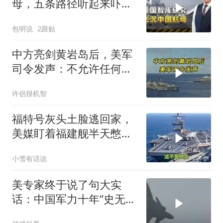
母，五条路径听起来吓
人，实则凑数的多
包明说
2跟贴
中方亮剑黄岩岛后，美军
司令发声：不允许任何国
家主宰印太
许侶很机智
福特号灰头土脸逃回家，
美媒盯着福建舰半天憋出
一句话：这不是终点
小雪有话说
美专家终于说了句大实
话：中国军力十年“史无前
例”狂飙，美国这次真坐不