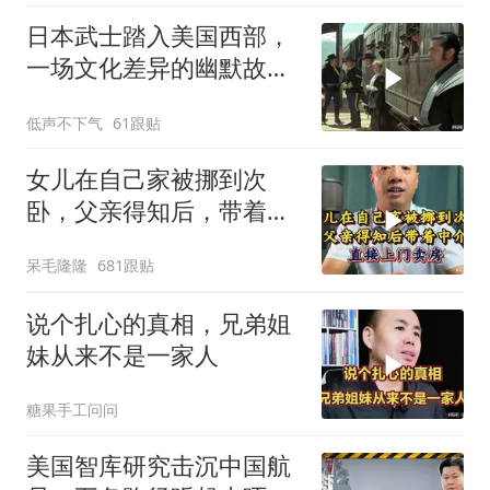
日本武士踏入美国西部，
一场文化差异的幽默故事
即将开
低声不下气
61跟贴
女儿在自己家被挪到次
卧，父亲得知后，带着中
介直接上门卖房
呆毛隆隆
681跟贴
说个扎心的真相，兄弟姐
妹从来不是一家人
糖果手工问问
美国智库研究击沉中国航