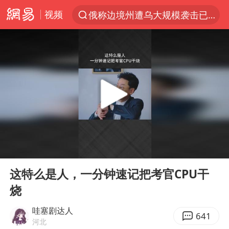
视频
俄称边境州遭乌大规模袭击已致13伤
上半年我国经营主体结构持续优化
于东来回应胖东来近25年老店年底关闭
《披荆斩棘2026》阵容官宣
白海豚北上或致京津冀暴雨
国足U17与阿森纳决赛取消 并列冠军
香港刷新1884年以来最高气温纪录
00:00
01:25
新疆一婚礼线上邀请引热议
Play
Ent
full
美将每月供乌爱国者拦截导弹
这特么是人，一分钟速记把考官CPU干
烧
《龙餐馆》 冲奖
构建更高水平的全民健身公共服务体系
哇塞剧达人
641
河北