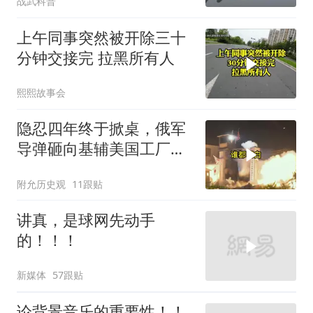
战武科普
住了
上午同事突然被开除三十
分钟交接完 拉黑所有人
熙熙故事会
隐忍四年终于掀桌，俄军
导弹砸向基辅美国工厂，
背后这步棋太狠了
附允历史观
11跟贴
讲真，是球网先动手
的！！！
新媒体
57跟贴
论背景音乐的重要性！！