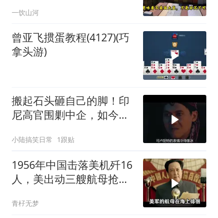
购48.8万吨大豆
一饮山河
曾亚飞掼蛋教程(4127)(巧
拿头游)
搬起石头砸自己的脚！印
尼高官围剿中企，如今烂
摊子没人收
小陆搞笑日常
1跟贴
1956年中国击落美机歼16
人，美出动三艘航母抢尸
体
青杍无梦