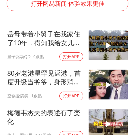
网传《披荆斩棘2026》名单
打开网易新闻 体验效果更佳
牛津大学一纸声明甩不了锅
女主硬加吻戏短剧已下架
岳母带着小舅子在我家住
香港宏福苑火灾或由烟头引起
了10年，得知我给女儿买
浙江台州《告全体市民书》
车后，小舅子突
量子驱动QD
4跟贴
打开APP
人民的健康、体质、幸福一脉相承
80岁老港星罕见返港，首
度升级当爷爷，身形消瘦
惹心疼
空锅爱搞笑
1跟贴
打开APP
梅德韦杰夫的表述有了变
化