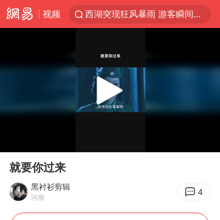
视频
西湖突现狂风暴雨 游客瞬间被浇透
男童模仿奥特曼从高处跳下致骨折
富婆带资进组给自己硬加60多场吻戏
河南重大刑事案嫌疑人落网
黄金创今年来最大单周涨幅
名创优品一次性内裤 颜面尽失
视频丨中国东方电气集团原党组副书记、董事宋致远被查
00:00
00:30
金饰克价一夜涨回1300元
Play
Ent
full
梁家辉：到内地拍戏不是北上是回归
就要你过来
白海豚将正面袭击贯穿浙江
黑衬衫剪辑
4
河南
酒店回应车内过夜被收150元