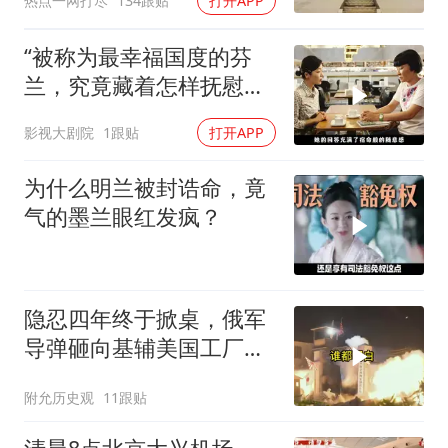
热点一网打尽
134跟贴
打开APP
“被称为最幸福国度的芬
兰，究竟藏着怎样抚慰人
心的烟火气
影视大剧院
1跟贴
打开APP
为什么明兰被封诰命，竟
气的墨兰眼红发疯？
隐忍四年终于掀桌，俄军
导弹砸向基辅美国工厂，
背后这步棋太狠了
附允历史观
11跟贴