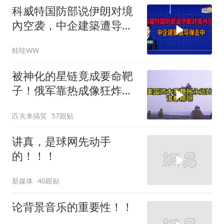
科威特国防部说伊朗对境
內空袭，中企建築遭导弹
击中｜介文汲.谢寒冰.张
蛙哇WW
延廷｜辣晚报20260806
被神化的星链竟成要命靶
子！俄军靠热成像狂炸卫
星站，乌军沦为睁眼瞎到
匹夫来搞笑
57跟贴
底有多惨？
讲真，是球网先动手
的！！！
新媒体
40跟贴
论背景音乐的重要性！！