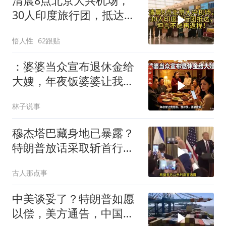
清晨8点北京大兴机场，
30人印度旅行团，抵达，
坦言不愿再返程！
悟人性
62跟贴
：婆婆当众宣布退休金给
大嫂，年夜饭婆婆让我结
账，我冷笑，婆婆傻眼
林子说事
穆杰塔巴藏身地已暴露？
特朗普放话采取斩首行
动，美军机又被击落
古人那点事
中美谈妥了？特朗普如愿
以偿，美方通告，中国增