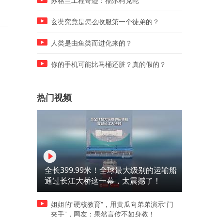
苏格兰工程奇迹：福尔柯克轮
出满分
玄奘究竟是怎么收服第一个徒弟的？
人类是由鱼类而进化来的？
你的手机可能比马桶还脏？真的假的？
热门视频
全长399.99米！全球最大级别的运输船
通过长江大桥这一幕，太震撼了！
姐姐的“硬核教育”，用黄瓜向弟弟演示“门
夹手”，网友：果然言传不如身教！