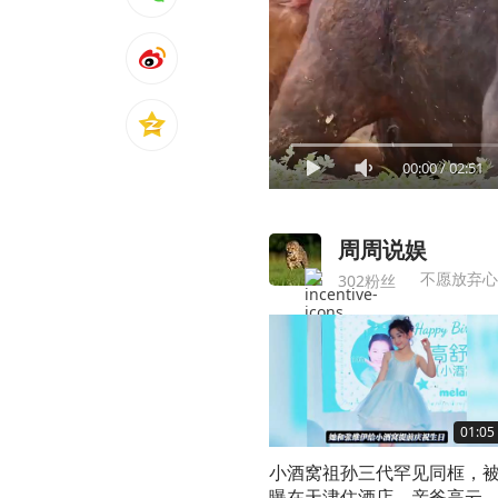
00:00
/
02:51
周周说娱
不愿放弃心
302粉丝
01:05
小酒窝祖孙三代罕见同框，
曝在天津住酒店，亲爸高云