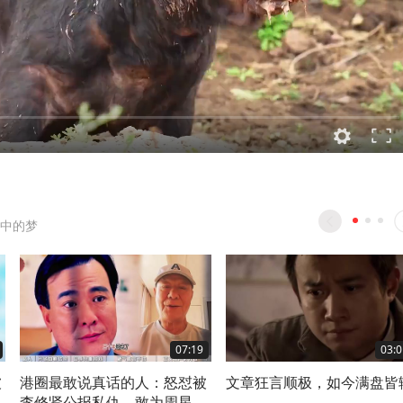
中的梦
07:19
03:0
被
港圈最敢说真话的人：怒怼被
文章狂言顺极，如今满盘皆
翔
李修贤公报私仇，敢为周星驰