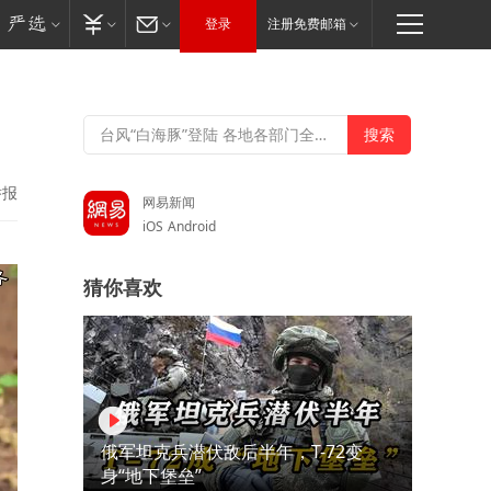
登录
注册免费邮箱
举报
网易新闻
iOS
Android
猜你喜欢
俄军坦克兵潜伏敌后半年，T-72变
身“地下堡垒”