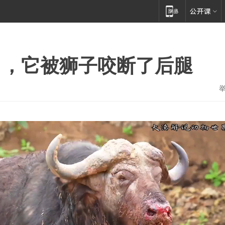
了，它被狮子咬断了后腿