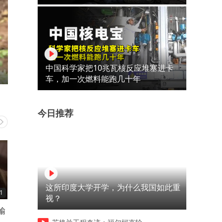
中国科学家把10兆瓦核反应堆塞进卡
车，加一次燃料能跑几十年
今日推荐
这所印度大学开学，为什么我国如此重
1
09:48
04:40
视？
输
骂穿小品 40 年套路的封神
薛之谦当众硬刚，直接戳穿
作，宋丹丹蔡明转发，全网打
艺黑幕！