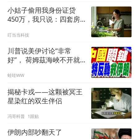
小姑子偷用我身份证贷
450万，我只说：四套房
三辆车全款
叮当当科技
川普说美伊讨论“非常
好”， 荷姆茲海峽不开就
出重拳｜帅化民.孙大千.
蛙哇WW
谢寒冰｜辣晚报20260805
揭秘卡戎——这颗被冥王
星染红的双生伴侣
冯哥科普
1跟贴
伊朗内部吵翻天了