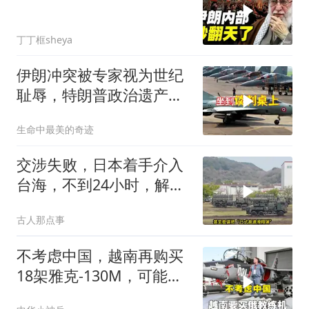
丁丁框sheya
伊朗冲突被专家视为世纪
耻辱，特朗普政治遗产遭
遇毁灭性打击
生命中最美的奇迹
交涉失败，日本着手介入
台海，不到24小时，解放
军军机3路出动
古人那点事
不考虑中国，越南再购买
18架雅克-130M，可能惹
来麻烦