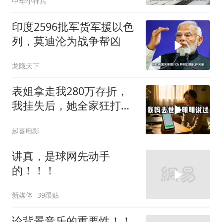
中华小神兵
印度2596批军货军援以色
列，莫迪沦为战争帮凶
龙隐天下
表姐拿走我280万存折，
我挂失后，她全家狂打
200个电话
起喜电影
讲真，是球网先动手
的！！！
新媒体
39跟贴
论背景音乐的重要性！！