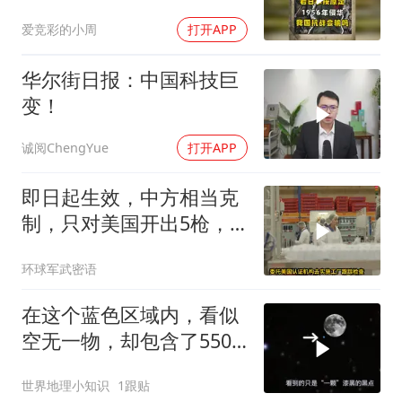
是福是祸？
爱竞彩的小周
打开APP
华尔街日报：中国科技巨
变！
诚阅ChengYue
打开APP
即日起生效，中方相当克
制，只对美国开出5枪，
商务部二号令颁布
环球军武密语
在这个蓝色区域内，看似
空无一物，却包含了5500
个星系！
世界地理小知识
1跟贴