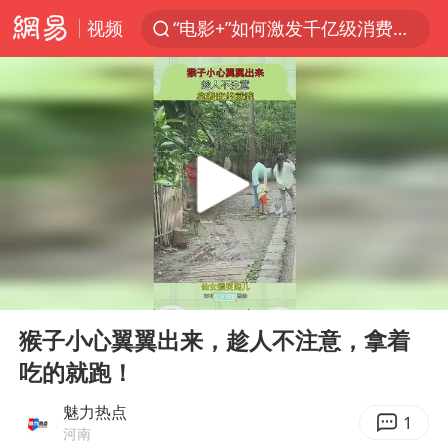
视频
“电影+”如何激发千亿级消费新活力？
台风白海豚已进入24小时警戒线
泉州市委书记张毅恭被查
秘鲁和墨西哥宣布恢复外交关系
沙特土耳其巴基斯坦签署共同防务协议
中医教你一招提升气血
台风白海豚或吞并鲸鱼 登陆地点更新
00:00
00:10
全球首个长时储能一体化产业园量产
Play
Ent
full
四川宜宾市高县4.9级地震致1人死亡
猴子小心翼翼出来，趁人不注意，拿着
吃的就跑！
老中医：立秋后养心是关键
胡彦斌获《歌手2026》歌王
魅力热点
1
河南