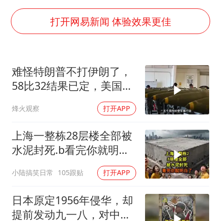
名创优品回应女子吐槽内裤质量差
飞机票免费退改真的来了
打开网易新闻 体验效果更佳
秋天的第一杯奶茶到底有多火
2名小孩玩手机低头幅度近乎折叠
难怪特朗普不打伊朗了，
38岁演员求职万岁山NPC成功
58比32结果已定，美国专
国防部：中国军队坚决反制任何闹海挑衅图谋
家：一个时代结束
烽火观察
打开APP
夯实基础开新局
上海一整栋28层楼全部被
水泥封死.b看完你就明白
了..s
小陆搞笑日常
105跟贴
打开APP
日本原定1956年侵华，却
提前发动九一八，对中国