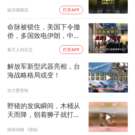
们该清理门户了
娱乐喵喵说
打开APP
命脉被锁住，美国下令撤
侨，多国致电伊朗，中国
两大判断全部成真
看尽人间百态
打开APP
解放军新型武器亮相，台
海战略格局或变！
虫大爱剪辑
野猪的发疯瞬间，木桶从
天而降，朝着狮子就打去
知道自己玩大了
辣辣动物
1跟贴