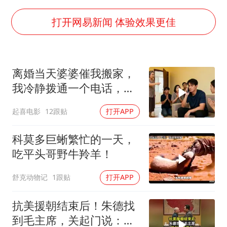
公司“上四休三”但要降薪1000元
OpenAI为免费用户升级GPT-5.6 Luna
打开网易新闻 体验效果更佳
47岁妈妈突然产女 26岁女儿：很震惊
97岁英国奶奶飞上天再破吉尼斯纪录
离婚当天婆婆催我搬家，
“中国蔬菜之乡”最高温达41.8℃
我冷静拨通一个电话，全
如何把百年大党建设得更加坚强有力？
家跪求我别走
起喜电影
12跟贴
打开APP
科莫多巨蜥繁忙的一天，
吃平头哥野牛羚羊！
舒克动物记
1跟贴
打开APP
抗美援朝结束后！朱德找
到毛主席，关起门说：我