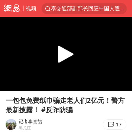
视频
泰交通部副部长回应中国人遭歧视手势
改名后的“青海拉面”店
段绚竞因公牺牲 年仅44岁
1岁宝宝碰坏纸巾盒 宝妈被索赔924元
女子开一天一夜空调后二氧化碳中毒
男子结婚8年3个女儿均非亲生
“空调24小时开着更省电”不实
00:00
03:46
“不建议大家买深色蛋糕”
Play
Ent
full
台风白海豚逼近 暴雨大暴雨来袭
一包包免费纸巾骗走老人们2亿元！警方
最新披露！ #反诈防骗
男子杀人后逃进深山21年活得像野人
985博士后被曝在妻子孕期出轨后续
记者李喜喆
17
黑龙江