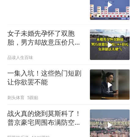
女子未婚先孕怀了双胞
胎，男方却故意压价只给
2万8彩礼
品读人生百味
一集入坑！这些热门短剧
让你欲罢不能
刺头体育
5跟贴
战火真的烧到莫斯科了！
普京豪宅周围布满防空
塔，大战一触即发2