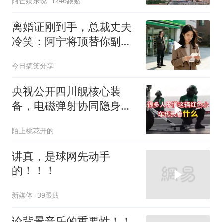
阿芒娱乐说
1246跟贴
离婚证刚到手，总裁丈夫
冷笑：阿宁将顶替你副总
之位，我应好
今日搞笑分享
央视公开四川舰核心装
备，电磁弹射协同隐身无
人机，位居世界前列
陌上桃花开的
讲真，是球网先动手
的！！！
新媒体
39跟贴
论背景音乐的重要性！！