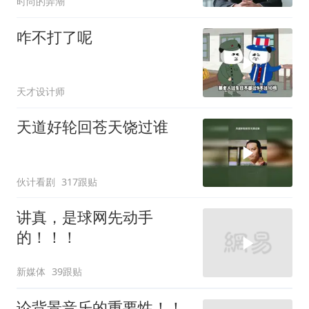
时尚的弄潮
我
咋不打了呢
天才设计师
天道好轮回苍天饶过谁
伙计看剧
317跟贴
讲真，是球网先动手
的！！！
新媒体
39跟贴
论背景音乐的重要性！！