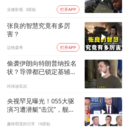
废
业健影视
3跟贴
打开APP
张良的智慧究竟有多厉
害？
边牧森蒂
打开APP
偷袭伊朗向特朗普纳投名
状？导弹都已锁定基辅才
火速道歉，泽连斯基这场
环球谈军武
豪赌到底有多疯？
央视罕见曝光！055大驱
演习遭潜艇“击沉”，舰长
直言：前出就是送死
趣味萌宠的日常
16跟贴