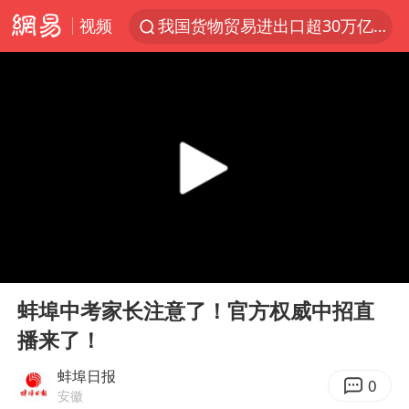
视频
我国货物贸易进出口超30万亿元
官方通报教师招聘笔试前13名被淘汰
河南撤回“领导带薪错峰休假”通知
向鹏0-3不敌张本智和
山东潍坊发布大风黄色预警
广东雷州通报特教老师招聘违规事件
“立秋的第一杯奶茶”又爆单了
00:00
00:48
泰国枪击案凶手先杀祖父母后行凶
Play
Ent
full
宇树科技中一签需缴款7.54万元
蚌埠中考家长注意了！官方权威中招直
播来了！
国防部：中国军队坚决反制任何闹海挑衅图谋
台湾海峡南口北上船舶实施交通管制
蚌埠日报
0
安徽