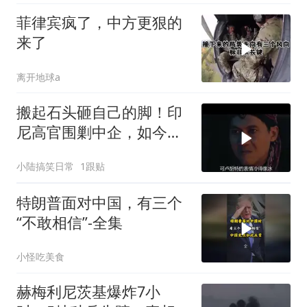
菲律宾疯了，中方更狠的
来了
离开地球a
搬起石头砸自己的脚！印
尼高官围剿中企，如今烂
摊子没人收
小陆搞笑日常
1跟贴
特朗普面对中国，有三个
“不敢相信”-全集
小怪吃美食
赫梅利尼茨基爆炸7小