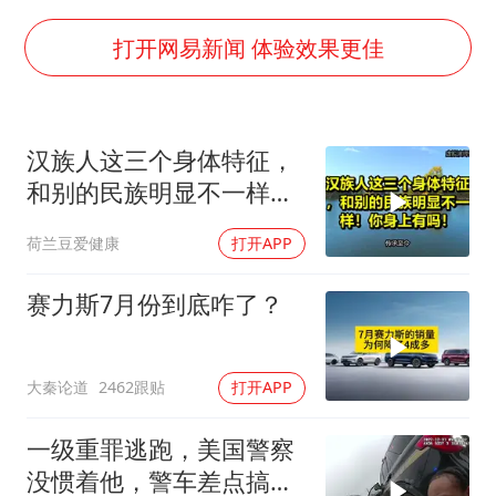
“新疆阿勒泰八月能滑雪”不实
福建泉州市委书记张毅恭被查
打开网易新闻 体验效果更佳
四川宜宾地震网友称睡觉被摇醒
今日立秋你咬秋了吗
汉族人这三个身体特征，
公司“上四休三”但要降薪1000元
和别的民族明显不一样！
东方之约 相约未来
你身上有吗！
荷兰豆爱健康
打开APP
赛力斯7月份到底咋了？
大秦论道
2462跟贴
打开APP
一级重罪逃跑，美国警察
没惯着他，警车差点搞报