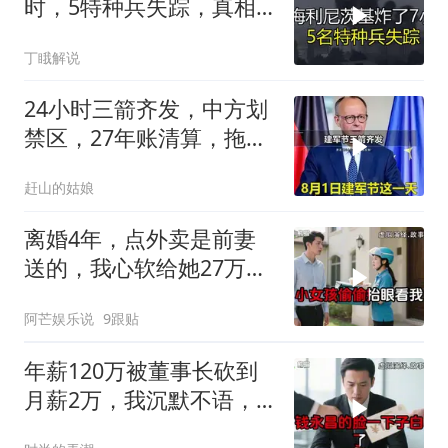
时，5特种兵失踪，真相
远超想象
丁睋解说
24小时三箭齐发，中方划
禁区，27年账清算，拖船
问题公开
赶山的姑娘
离婚4年，点外卖是前妻
送的，我心软给她27万，
次日她带龙凤胎上门
阿芒娱乐说
9跟贴
年薪120万被董事长砍到
月薪2万，我沉默不语，
当天竞品出12倍薪资挖走