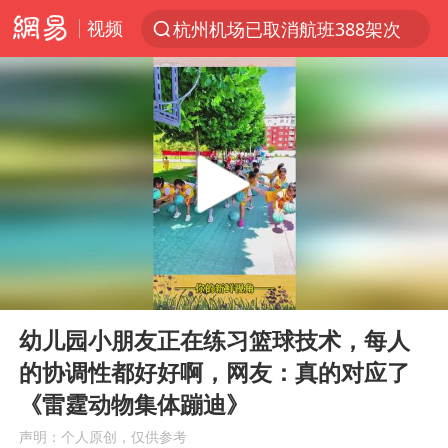
视频
杭州机场已取消航班388架次
上半年我国经营主体结构持续优化
白海豚将给京津冀带来大暴雨
《披荆斩棘2026》阵容官宣
国足U17与阿森纳决赛取消 并列冠军
女子发现前夫婚内与第三者育子
王艺迪无缘横滨赛决赛
00:00
00:12
2025年小学教师减少13.19万
Play
Ent
full
王艺迪2-4不敌张本美和止步4强
幼儿园小朋友正在练习篮球技术，每人
的协调性都好好啊，网友：真的对应了
以军士兵把枪口对准中国记者
《雷霆动物集体蹦迪》
上门女婿出轨女邻居多年被判重婚罪
声明：个人原创，仅供参考