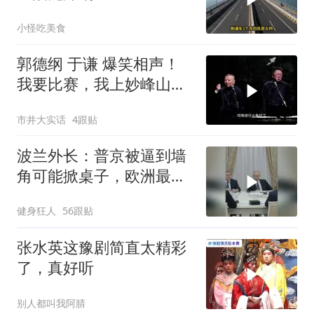
小怪吃美食
郭德纲 于谦 爆笑相声！
我要比赛，我上妙峰山干
嘛去？你去拜一拜冠军老
市井大实话
4跟贴
祖庙
波兰外长：普京被逼到墙
角可能掀桌子，欧洲最担
心的不是俄军有多强
健身狂人
56跟贴
张水英这豫剧简直太精彩
了，真好听
别人都叫我阿腈