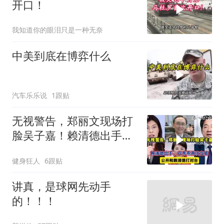
开口！
我知道你的眼泪只是一种无奈
中美到底在博弈什么
汽车乐乐说
1跟贴
无视警告，郑丽文现场打
脸吴子嘉！赖清德出手，
卢秀燕再次交底
健身狂人
6跟贴
讲真，是球网先动手
的！！！