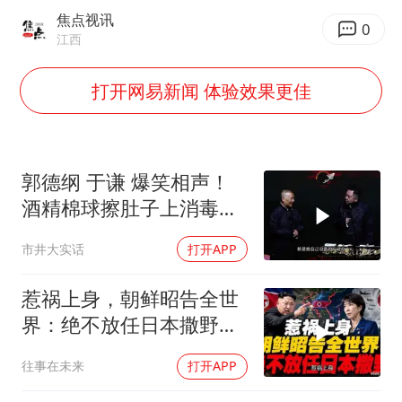
韩军前线部队连曝丑闻
焦点视讯
0
《龙餐馆》 冲奖
江西
笔试第一被劝弃考涉事副校长被撤职
打开网易新闻 体验效果更佳
构建更高水平的全民健身公共服务体系
挡“张雪机车”民进党当局怕什么
灌溉水坝被隔成鱼塘 村民投诉20余年
郭德纲 于谦 爆笑相声！
酒精棉球擦肚子上消毒，
萌娃帮爷爷脱玉米 卖力干活超可爱
拿云南白药擦刀，是不是
奋力开创中国式现代化建设新局面
市井大实话
打开APP
擦反了？
惹祸上身，朝鲜昭告全世
界：绝不放任日本撒野！
高市还能硬撑多久
往事在未来
打开APP