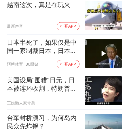
越南这次，真是在玩火
最新声音
打开APP
日本半死了，如果仅是中
国一家制裁日本，日本可
能还剩一口气
阿搏体育
36跟贴
打开APP
美国设局“围猎”日元，日
本被连环收割，特朗普金
融底牌全曝光
王姐懒人家常菜
台军封桥演习，为何岛内
民众先炸锅？