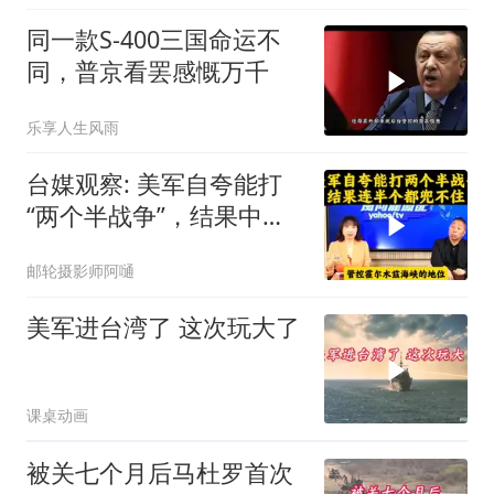
同一款S-400三国命运不
同，普京看罢感慨万千
乐享人生风雨
台媒观察: 美军自夸能打
“两个半战争”，结果中东
这一仗，连半个都兜不住
邮轮摄影师阿嗵
美军进台湾了 这次玩大了
课桌动画
被关七个月后马杜罗首次