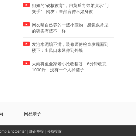
姐姐的“硬核教育”，用黄瓜向弟弟演示“门
夹手”，网友：果然言传不如身教！
网友晒自己养的一些小宠物，感觉跟常见
的确实有些不一样
发泡水泥填不满，装修师傅检查发现漏到
楼下：出风口未延伸到外墙
大雨将至全家老小抢收稻谷，6分钟收完
1000斤，没有一个人掉链子
尚
网易亲子
laint Center
|
廉正举报
|
侵权投诉