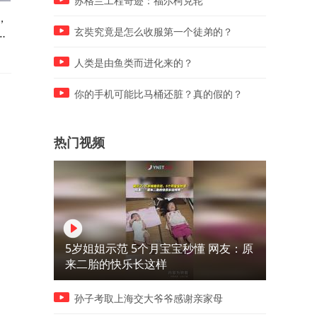
苏格兰工程奇迹：福尔柯克轮
，
地铁擦血女孩向嫣然捐赠
莫氏鸡煲老板称压力非常大
少
99999元，李亚鹏落泪致谢回
连续多日带货销售额仅1万，
玄奘究竟是怎么收服第一个徒弟的？
应
个月前曾3小时卖出近50万
人类是由鱼类而进化来的？
你的手机可能比马桶还脏？真的假的？
热门视频
5岁姐姐示范 5个月宝宝秒懂 网友：原
来二胎的快乐长这样
孙子考取上海交大爷爷感谢亲家母