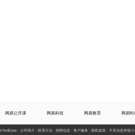
网易公开课
网易科技
网易教育
网易时
t NetEase
|
公司简介
|
联系方法
|
招聘信息
|
客户服务
|
隐私政策
|
不良信息举报 Comp