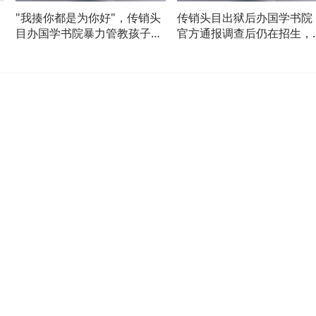
"我揍你都是为你好"，传销头
传销头目出狱后办国学书院
间
目办国学书院暴力管教孩子，
官方通报调查后仍在招生，
官方通报成立联合调查组
年班每人学费4800元