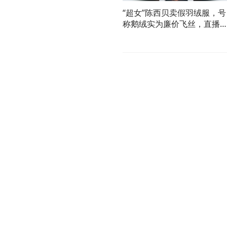
“超女”陈西贝卖假羽绒服，号
称鹅绒实为廉价飞丝，直播
卖出上百万元