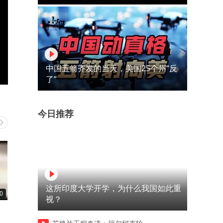
中国五箭齐发的当天，美国25个州“反
了”
今日推荐
这所印度大学开学，为什么我国如此重
0
00:48
00:10
视？
修利之他心财富悄悄回流向你
学习是为了改变