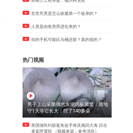
苏格兰工程奇迹：福尔柯克轮
玄奘究竟是怎么收服第一个徒弟的？
人类是由鱼类而进化来的？
你的手机可能比马桶还脏？真的假的？
热门视频
男子上山采菌偶然发现鸡枞菌窝，原地
守1天等它长大：挖了140多朵
美国渔民钓获鲨鱼徒手将其拽回大海 目击
者直呼震惊 （视频来源：参考消息）