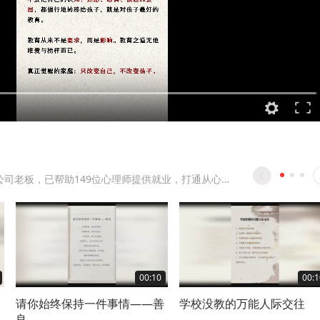
轻松丫心理公司老板，已帮助149位心理师提供就业，打通从心理师培养到变现闭环
00:10
00:1
请你始终保持一件事情——善
学校没教的万能人际交往
良