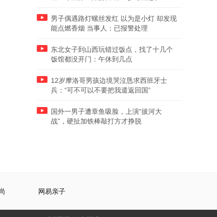
男子偶遇路灯螺丝发红 以为是小灯 却发现
能点燃香烟 当事人：已报警处理
东北女子到山西玩错过饭点，找了十几个
饭馆都没开门：午休到几点
12岁摩洛哥男孩边境哭泣恳求西班牙士
兵：“可不可以不要把我遣返回国”
国外一男子遭章鱼吸脸，上演“拔河大
战”，硬扯加铁棒敲打方才挣脱
尚
网易亲子