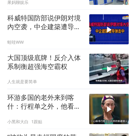
果妈聊娱乐
科威特国防部说伊朗对境
內空袭，中企建築遭导弹
击中｜介文汲.谢寒冰.张
蛙哇WW
延廷｜辣晚报20260806
大国顶级底牌！反介入体
系制衡超强海空霸权
人生就是要简单
环游多国的老外来到喀
什：行程单之外，他看到
了变化太多太多
小黑和大白
1跟贴