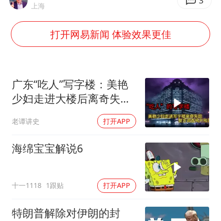
选专业别因“热门”窄化“热爱”
3
上海
三警齐发！多地10级以上雷暴大风
打开网易新闻 体验效果更佳
车企回归实体按键
上半年国内手机销量TOP30出炉
中国代表队首次参加国际核科学奥赛 获一金三银
广东“吃人”写字楼：美艳
夏日经济乘“热”而上 消费市场向“新”而行
少妇走进大楼后离奇失
踪，警方调查揭开残忍真
乐享全民健身 共筑健康中国
老谭讲史
打开APP
相
海绵宝宝解说6
十一1118
1跟贴
打开APP
特朗普解除对伊朗的封