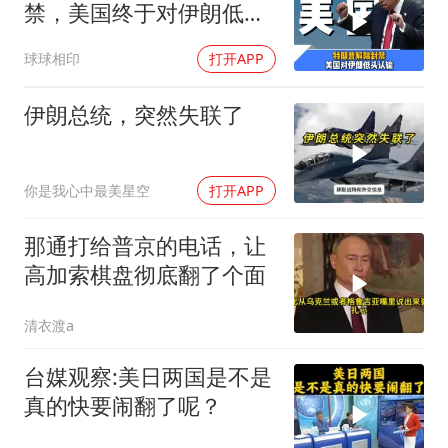
禁，美国终于对伊朗低头
认输了吗？
球球相印
打开APP
伊朗总统，突然失联了
你是我心中最美星空
打开APP
那通打给普京的电话，让
高加索棋盘彻底翻了个面
清衣渡a
台媒观察:美日两国是不是
真的快要闹翻了呢？