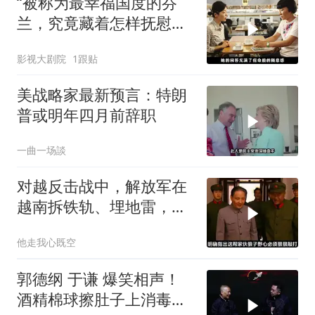
“被称为最幸福国度的芬
兰，究竟藏着怎样抚慰人
心的烟火气
影视大剧院
1跟贴
美战略家最新预言：特朗
普或明年四月前辞职
一曲一场談
对越反击战中，解放军在
越南拆铁轨、埋地雷，是
真的吗？
他走我心既空
郭德纲 于谦 爆笑相声！
酒精棉球擦肚子上消毒，