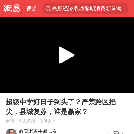
视频
光影经济撬动暑期消费新蓝海
河南警方公开征集黑恶犯罪线索
以军士兵把枪口对准中国记者
WTT横滨冠军赛女单四强国乒占三席
方桃子代言广告视频已下架
浙江省发出今年第2号指挥长令
央视新主播李秋莹孙亚鹏亮相
00:00
04:05
白海豚登陆前还将加强
Play
Ent
full
情侣在平潭拍日出时坠崖致一死一伤
超级中学好日子到头了？严禁跨区掐
尖，县城复苏，谁是赢家？
娜扎称眼睛恢复情况不太妙
声明：个人原创，仅供参考
河南刑案嫌犯被抓 逃窜时伤害多人
教育老黄牛谢志春