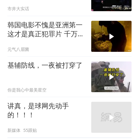
拿云南白药擦刀，是不是
市井大实话
擦反了？
韩国电影不愧是亚洲第一
这才是真正犯罪片 千万不
要低估人性的恶
元气八眉菌
基辅防线，一夜被打穿了
你是我心中最美星空
讲真，是球网先动手
的！！！
新媒体
55跟贴