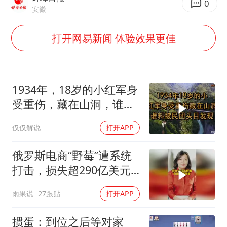
小区物业费要上涨 谁说了算
0
安徽
“事业单位招聘不是人情买卖”
打开网易新闻 体验效果更佳
女子利用漏洞0元买了3千台电器
中国经济展现强大韧性和活力
1934年，18岁的小红军身
受重伤，藏在山洞，谁料
被民团头目发现
仅仅解说
打开APP
俄罗斯电商“野莓”遭系统
打击，损失超290亿美元#
野莓＃殃及池鱼
雨果说
27跟贴
打开APP
掼蛋：到位之后等对家