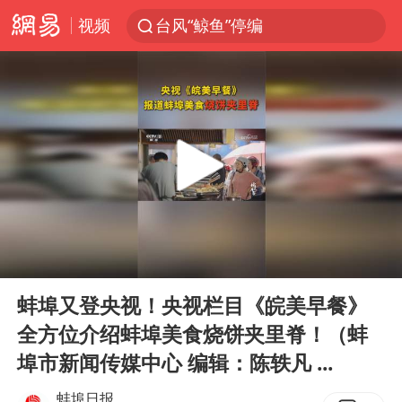
视频
台风“鲸鱼”停编
李在明批驻韩美军拖延归还用地说明啥
陕西柞水县突发泥石流致1死2失联
郑国霖回应去景区上班被保安拦下
曝侯明昊违反交规被约谈
律师称“梅姨”若满75岁或不适用死刑
“梅姨”准确年龄仍未知
00:00
07:12
南昌一规划馆现“阴间座椅”字样
Play
Ent
full
韩国每3辆新上牌电车就有1辆来自中国
蚌埠又登央视！央视栏目《皖美早餐》
全方位介绍蚌埠美食烧饼夹里脊！（蚌
41岁女子为鼓励女儿考上985研究生
埠市新闻传媒中心 编辑：陈轶凡 ...
杨某某拒服兵役 不得录用为公务员
蚌埠日报