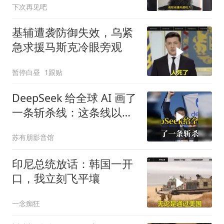
下次再见吧
基辅遭袭防御失效，乌紧
急求援马斯克冷眼旁观
暂停白昼
1跟贴
DeepSeek 给全球 AI 画了
一条斩杀线：这条线以下
的，趁早都别干了！
苏有朋影音馆
印尼总统放话：韩国一开
口，我立刻飞平壤
一念痴狂