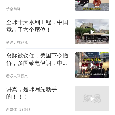
子桑鹰脉
全球十大水利工程，中国
竟占了六个席位！
赫逗足球解说
命脉被锁住，美国下令撤
侨，多国致电伊朗，中国
两大判断全部成真
看尽人间百态
讲真，是球网先动手
的！！！
新媒体
39跟贴