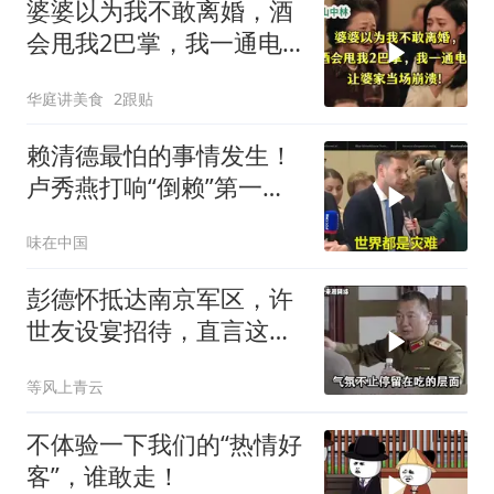
婆婆以为我不敢离婚，酒
会甩我2巴掌，我一通电
话让婆家当场懵了
华庭讲美食
2跟贴
赖清德最怕的事情发生！
卢秀燕打响“倒赖”第一
枪，美国趁火打劫
味在中国
彭德怀抵达南京军区，许
世友设宴招待，直言这是
最高的标准
等风上青云
不体验一下我们的“热情好
客”，谁敢走！