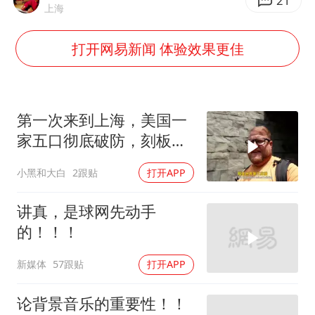
《龙餐馆》 冲奖
21
上海
《披荆斩棘2026》阵容官宣
打开网易新闻 体验效果更佳
“伊斯兰版北约”出现
伯克希尔净买入约200亿美元股票
以军士兵把枪口对准中国记者
第一次来到上海，美国一
构建更高水平的全民健身公共服务体系
家五口彻底破防，刻板印
象全部消失
小黑和大白
2跟贴
打开APP
讲真，是球网先动手
的！！！
新媒体
57跟贴
打开APP
论背景音乐的重要性！！