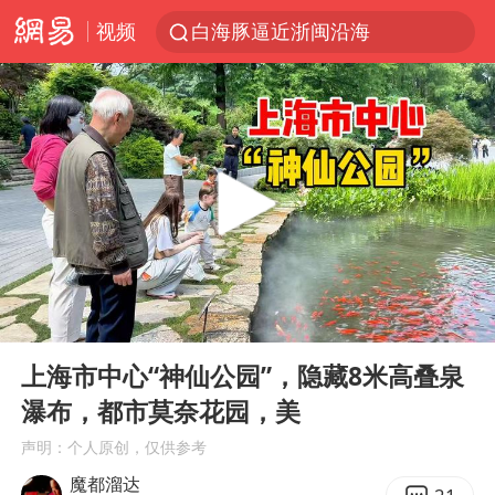
视频
白海豚逼近浙闽沿海
国足U17与阿森纳决赛取消 并列冠军
王艺迪2-4不敌张本美和止步4强
“白海豚”来了！第一批飞机已绑好
白海豚5次眼壁置换
王艺迪无缘横滨赛决赛
杭州部分地铁高架段临时停运
00:00
11:53
2025年小学教师减少13.19万
Play
Ent
full
浙江海域将现5到8米巨浪到狂浪
上海市中心“神仙公园”，隐藏8米高叠泉
瀑布，都市莫奈花园，美
武契奇会见泽连斯基有何意图
声明：个人原创，仅供参考
上海大部迎大暴雨
魔都溜达