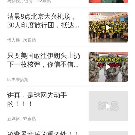
与你挽月色清
278跟贴
清晨8点北京大兴机场，
30人印度旅行团，抵达，
坦言不愿再返程！
悟人性
76跟贴
只要美国敢往伊朗头上扔
下一枚核弹，你信不信，
明天乌克兰就会灰飞烟灭
匹夫来搞笑
1
讲真，是球网先动手
的！！！
新媒体
55跟贴
论背景音乐的重要性！！