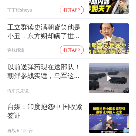
丁丁框sheya
打开APP
王立群读史满朝皆笑他是
小丑，东方朔却瞒了世人
一辈子！
壹抹殘淚
打开APP
以前送弹药现在送部队！
朝鲜参战实锤，乌军这波
能扛住吗？
汽车乐乐说
台媒：印度抱怨中 国收紧
签证
再战五百回合