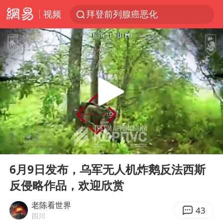
视频
拜登前列腺癌恶化
“白海豚”逼近浙闽沿海
光影经济撬动暑期消费新蓝海
白海豚10级风圈已触及浙江台州
“伊斯兰版北约”出现
外国游客的“中国游三件套”火了
上海大部迎大暴雨
00:00
01:09
以军士兵把枪口对准中国记者
Play
Ent
full
谢霆锋演唱会隔空祝王菲生日快乐
6月9日发布，乌军无人机炸鹅反法西斯
反侵略作品，欢迎欣赏
2026年7月份居民消费价格同比上涨0.5%
方桃子代言广告视频已下架
老陈看世界
43
四川