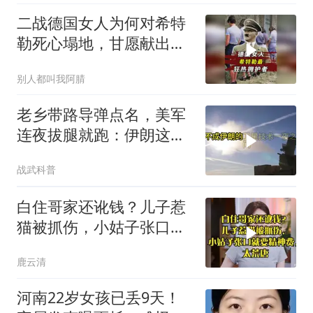
二战德国女人为何对希特
勒死心塌地，甘愿献出一
切？
别人都叫我阿腈
老乡带路导弹点名，美军
连夜拔腿就跑：伊朗这波
操作把霸权底裤撕了个精
战武科普
光
白住哥家还讹钱？儿子惹
猫被抓伤，小姑子张口就
要精神费，太荒唐
鹿云清
河南22岁女孩已丢9天！