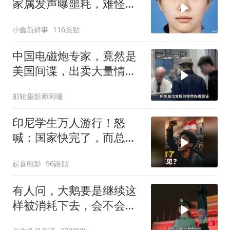
家属发声曝噩耗，难怪搜
救犬也闻不到气味
小鑫新鲜事
116跟贴
中国电磁炮专家，竟然是
美国间谍，出卖大量情
报，让国家损失惨重
邮轮摄影师阿嗵
印尼学生万人游行！怒
喊：国家快完了，而总统
却装看不见？
起喜电影
96跟贴
有人问，大鹅要是继续这
样被消耗下去，会不会灭
亡？