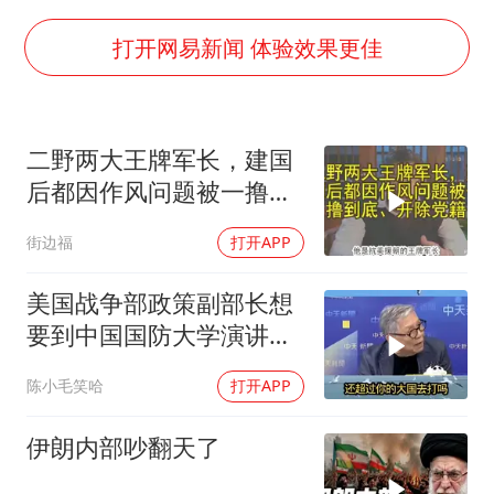
河南警方公开征集黑恶犯罪线索
辽宁省深化扫黑除恶专项斗争
打开网易新闻 体验效果更佳
WTT横滨冠军赛女单四强国乒占三席
浙江省发出今年第2号指挥长令
二野两大王牌军长，建国
一周大涨超7% 金价为何突然上涨
后都因作风问题被一撸到
生产也能“拼单”了
底、开除党籍
街边福
打开APP
央视新主播李秋莹孙亚鹏亮相
情侣在平潭拍日出时坠崖致一死一伤
美国战争部政策副部长想
要到中国国防大学演讲？
乐享全民健身 共筑健康中国
中国已读不回？
陈小毛笑哈
打开APP
伊朗内部吵翻天了