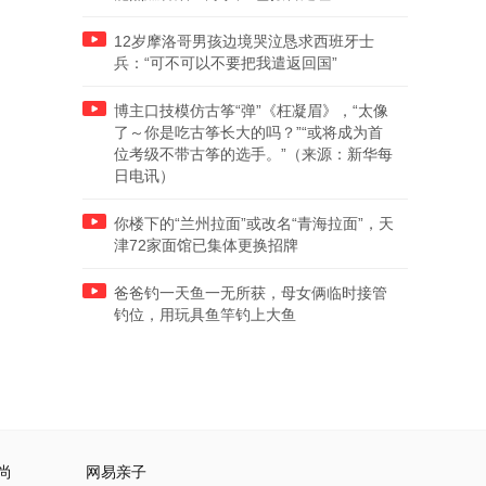
12岁摩洛哥男孩边境哭泣恳求西班牙士
兵：“可不可以不要把我遣返回国”
博主口技模仿古筝“弹”《枉凝眉》，“太像
了～你是吃古筝长大的吗？”“或将成为首
位考级不带古筝的选手。”（来源：新华每
日电讯）
你楼下的“兰州拉面”或改名“青海拉面”，天
津72家面馆已集体更换招牌
爸爸钓一天鱼一无所获，母女俩临时接管
钓位，用玩具鱼竿钓上大鱼
尚
网易亲子