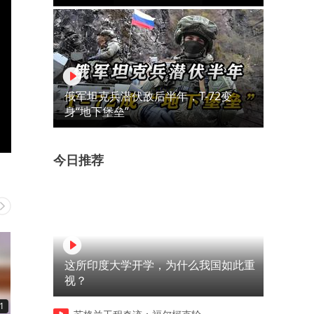
俄军坦克兵潜伏敌后半年，T-72变
身“地下堡垒”
今日推荐
这所印度大学开学，为什么我国如此重
视？
1
00:13
00:13