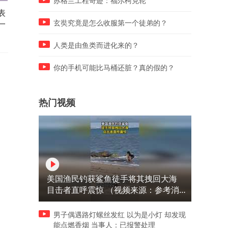
苏格兰工程奇迹：福尔柯克轮
表
书法女博士现场挥毫，一个举
看到董明珠，嫌15块钱的麻
一
动被喷老鼠屎，大家看出来这
烫太贵，才明白大老板的格
玄奘究竟是怎么收服第一个徒弟的？
了吗！
有多大
人类是由鱼类而进化来的？
你的手机可能比马桶还脏？真的假的？
热门视频
美国渔民钓获鲨鱼徒手将其拽回大海
目击者直呼震惊 （视频来源：参考消
息）
男子偶遇路灯螺丝发红 以为是小灯 却发现
能点燃香烟 当事人：已报警处理