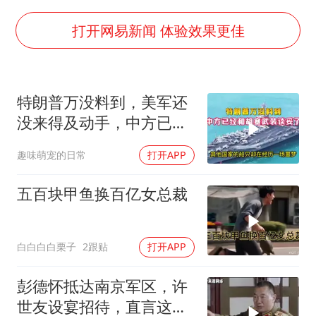
日韩股市高开跳水 SK海力士下挫转跌
台风白海豚最新路径研判来了
打开网易新闻 体验效果更佳
OpenAI为免费用户升级GPT-5.6 Luna
船舶避风项目停工 多地全力防台风
特朗普万没料到，美军还
我国编制完成新版全月地质图
没来得及动手，中方已经
“深圳地面沉降致车辆损坏”不实
和胡塞武装谈妥了
趣味萌宠的日常
打开APP
男子结婚8年发现3个女儿均非亲生
奋进开新局 实干挑大梁
五百块甲鱼换百亿女总裁
白白白白栗子
2跟贴
打开APP
彭德怀抵达南京军区，许
世友设宴招待，直言这是