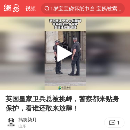
视频
1岁宝宝碰坏纸巾盒 宝妈被索赔924元
以“新”破局 首发经济点亮城市消费活力
Meta被判支付5.67亿美元
台风白海豚逼近 暴雨大暴雨来袭
47岁妈妈突然产女 26岁女儿：很震惊
阿根廷足协发文力挺因凡蒂诺
中国稀土盘中涨停
00:00
00:12
A股开盘：民爆、CPO等概念走强
Play
Ent
full
日本广岛民众举行游行反对政府行径
英国皇家卫兵总被挑衅，警察都来贴身
保护，看谁还敢来放肆！
21楼高空抛物嫌疑人被拘留
男子杀人后逃进深山21年活得像野人
搞笑柒月
1
山东