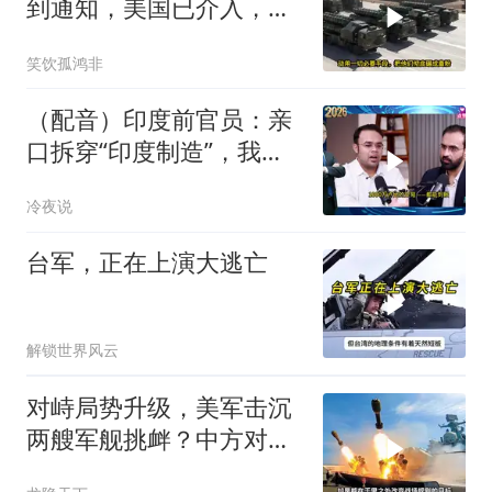
到通知，美国已介入，日
本涉台表述也变了
笑饮孤鸿非
（配音）印度前官员：亲
口拆穿“印度制造”，我们
只有组装能力，算不上真
冷夜说
正的工业制造
台军，正在上演大逃亡
解锁世界风云
对峙局势升级，美军击沉
两艘军舰挑衅？中方对美
亮出“杀手锏”