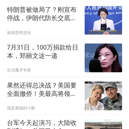
特朗普被做局了？刚宣布
停战，伊朗代防长交底，
中国预判果真应验
途南思维进化
7月31日，100万捐款给日
本，郑丽文这一递
生活魔术专家
果然还得总决战？美国要
全面撤侨！美最高将领：
决战伊朗随时能打
我是孤独的小船
台军今天起演习，大陆收