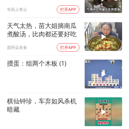
最高的标准
等风上青云
打开APP
天气太热，苗大姐摘南瓜
煮酸汤，比肉都还要好吃
苗阿朵美食
打开APP
掼蛋：组两个木板 (1)
棋仙钟珍，车弃如风杀机
暗藏