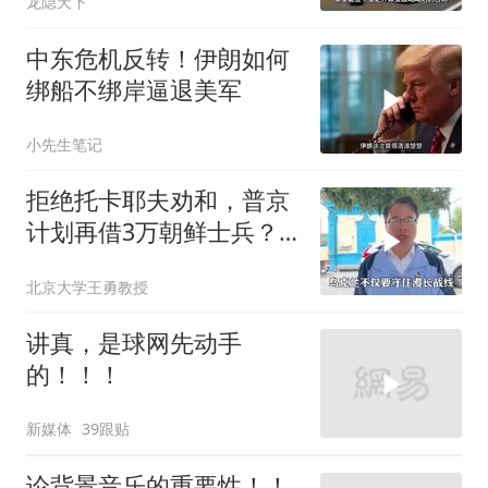
龙隐天下
中东危机反转！伊朗如何
绑船不绑岸逼退美军
小先生笔记
拒绝托卡耶夫劝和，普京
计划再借3万朝鲜士兵？
泽连斯基处境不妙
北京大学王勇教授
讲真，是球网先动手
的！！！
新媒体
39跟贴
论背景音乐的重要性！！