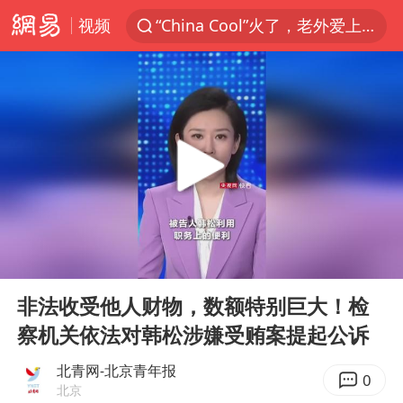
视频
“China Cool”火了，老外爱上中国避暑游
四川宜宾3.4级地震
新疆阿克苏地震
香港宏福苑火灾或由烟头引起
浙江台州《告全体市民书》
中国父女泰国骑摩托车坠崖1死1伤
伊斯兰版北约来了吗
00:00
00:28
网约车司机充电时猝死保险拒赔
Play
Ent
full
周末打虎 宋致远被查
非法收受他人财物，数额特别巨大！检
察机关依法对韩松涉嫌受贿案提起公诉
泰国初中生饮弹自尽前开了26枪
陕西柞水泥石流已致2死 仍有1人失联
北青网-北京青年报
0
北京