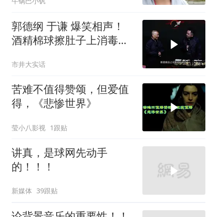
牛锅巴小钒
郭德纲 于谦 爆笑相声！
酒精棉球擦肚子上消毒，
拿云南白药擦刀，是不是
市井大实话
擦反了？
苦难不值得赞颂，但爱值
得，《悲惨世界》
莹小八影视
1跟贴
讲真，是球网先动手
的！！！
新媒体
39跟贴
论背景音乐的重要性！！