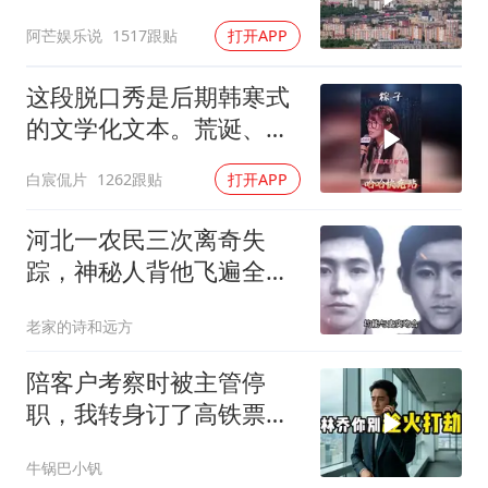
塔，大战一触即发2
阿芒娱乐说
1517跟贴
打开APP
这段脱口秀是后期韩寒式
的文学化文本。荒诞、激
愤又温暖
白宸侃片
1262跟贴
打开APP
河北一农民三次离奇失
踪，神秘人背他飞遍全中
国，幕后真相是什么
老家的诗和远方
陪客户考察时被主管停
职，我转身订了高铁票。
2小时后总监急疯了：12
牛锅巴小钒
亿合同没你根本签不了