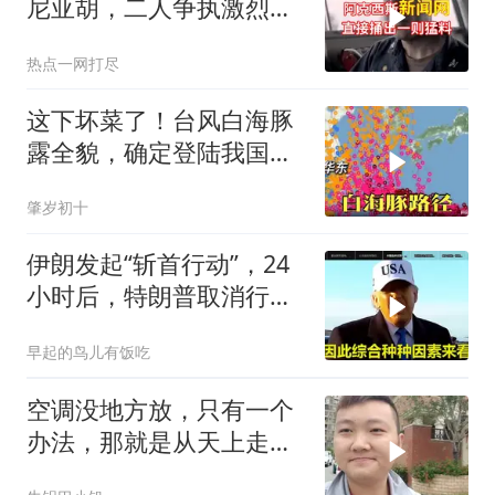
尼亚胡，二人争执激烈，
特朗普则毫无反应
热点一网打尽
这下坏菜了！台风白海豚
露全貌，确定登陆我国沿
海
肇岁初十
伊朗发起“斩首行动”，24
小时后，特朗普取消行
动？美开始撤侨
早起的鸟儿有饭吃
空调没地方放，只有一个
办法，那就是从天上走，
老师傅一招拿下