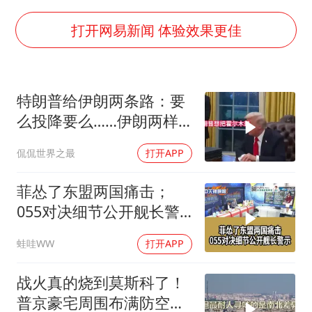
店主称换“青海拉面”招牌后生意更好
李斌称蔚来新车将搭载120度三元电池
打开网易新闻 体验效果更佳
多所高校取消艺考
22岁女生独闯南太行失联12天
特朗普给伊朗两条路：要
上半年国内居民出游人次34.63亿
么投降要么……伊朗两样
薛之谦杭州站演唱会取消
都不选，美军无人机又被
侃侃世界之最
打开APP
打下来了
习近平心系体育强国建设
菲怂了东盟两国痛击；
055对决细节公开舰长警
示｜帅化民.孙大千.谢寒
蛙哇WW
打开APP
冰｜辣晚报20260805
战火真的烧到莫斯科了！
普京豪宅周围布满防空