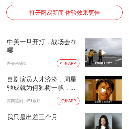
浙江省甬江发生2026年第1号洪水
打开网易新闻 体验效果更佳
暑期研学游升温 在旅途中增长知识
猫咪过火把节被抹成黑猫
宝妈给四胞胎取名平安喜乐
中美一旦开打，战场会在
BLG经理辟谣Bin离队
哪
暴雨预报为何有时感觉不准
匹夫来搞笑
打开APP
总书记点赞的非遗苗绣焕发新生机
喜剧演员人才济济，周星
驰成就为何独树一帜，他
人难望其项背
凉爽追剧
451跟贴
打开APP
我只是出差三个月