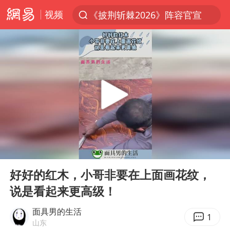
《披荆斩棘2026》阵容官宣
视频
夏日经济乘热而上 消费市场向新而行
白海豚对华东华北影响会大于巴威
于东来回应胖东来近25年老店年底关闭
以拒绝“和平委员会”的加沙和平计划
全球最大级别运输船通过长江大桥
独闯南太行的失联女生最后轨迹已确认
央视新主播李秋莹母校发文祝贺
00:00
00:11
上门女婿出轨女邻居多年被判重婚罪
Play
Ent
full
好好的红木，小哥非要在上面画花纹，
国足U17与阿森纳决赛取消 并列冠军
说是看起来更高级！
香港刷新1884年以来最高气温纪录
面具男的生活
1
上海全力守护市民“菜篮子”
山东