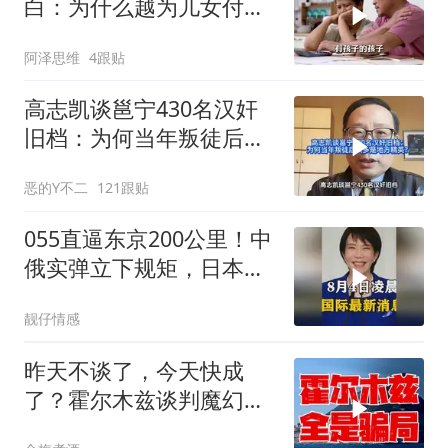
白：为什么越为儿女付
出，晚年越煎熬？
阿泽思维
4跟贴
高志凯谈邕宁430名汉奸
旧档：为何当年叛徒后人
多是地方精英？
恶的Y不二
121跟贴
055直逼东京200公里！中
俄实弹立下规矩，日本除
了拍照根本不敢动
靓仔情感
昨天不谈了，今天快成
了？霍尔木兹谈判魔幻反
转，全是骗局？