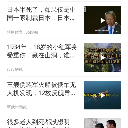
日本半死了，如果仅是中
国一家制裁日本，日本可
能还剩一口气
阿搏体育
36跟贴
1934年，18岁的小红军身
受重伤，藏在山洞，谁料
被民团头目发现
仅仅解说
三艘伪装军火船被俄军无
人机发现，12枚反舰导弹
送入海底，乌军后勤命脉
军武时间线
遭重锤
很多老人到死都没想明