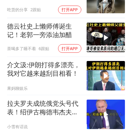
吃货的分享
2跟贴
打开APP
德云社史上懒师傅诞生
记！老郭一旁添油加醋
茶喝多了睡不着
6跟贴
打开APP
介文汲:伊朗打得多漂亮，
我对它越来越刮目相看！
果妈聊娱乐
拉夫罗夫成统俄党头号代
表！绍伊古梅德韦杰夫双
双出局，普京这步棋你看
小雪有话说
懂了吗