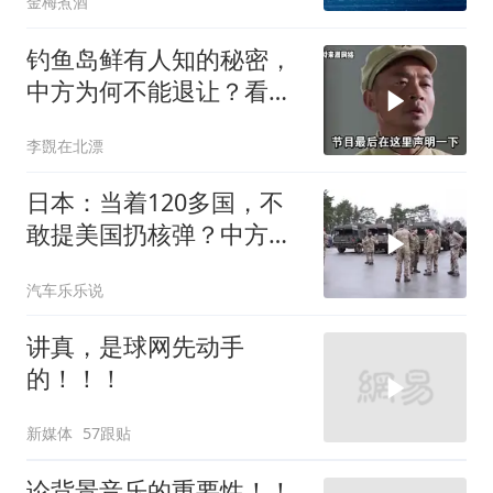
金梅煮酒
钓鱼岛鲜有人知的秘密，
中方为何不能退让？看完
让国人自豪
李覴在北漂
日本：当着120多国，不
敢提美国扔核弹？中方：
你不提，我提！
汽车乐乐说
讲真，是球网先动手
的！！！
新媒体
57跟贴
论背景音乐的重要性！！