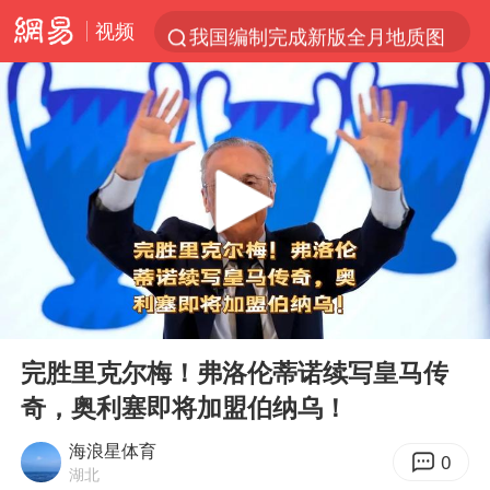
视频
我国编制完成新版全月地质图
台风白海豚登陆地点更新
看守所辅警收受10万获刑1年
台风白海豚进入48小时警戒线
吉林一“温度计大楼”读数爆表
24小时不关空调 电费会更低吗
宇树科技王兴兴身家有望超200亿元
00:00
01:33
村民谈“梅姨”：叫的其实是“媒姨”
Play
Ent
full
中国养老床位“三连降”
完胜里克尔梅！弗洛伦蒂诺续写皇马传
奇，奥利塞即将加盟伯纳乌！
五粮液渠道价一箱上涨近百元
法国下周开始禁止未经同意的电话营销
海浪星体育
0
湖北