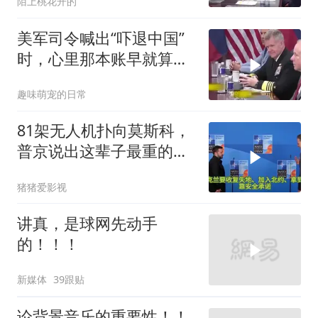
陌上桃花开的
美军司令喊出“吓退中国”
时，心里那本账早就算清
楚了
趣味萌宠的日常
81架无人机扑向莫斯科，
普京说出这辈子最重的一
句话
猪猪爱影视
讲真，是球网先动手
的！！！
新媒体
39跟贴
论背景音乐的重要性！！