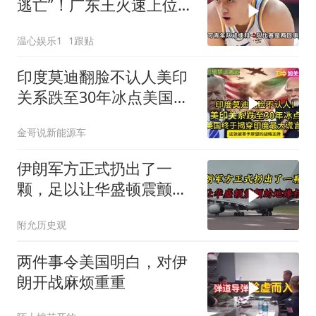
逃亡”！广东王火速上位，
王牌锋线回归
温心娱乐1
1跟贴
印度莫迪翻脸不认人美印
关系跌至30年冰点美国终
于揭穿印度zdsr
金哥说新能源车
伊朗军方正式扔出了一
颗，足以让华盛顿震颤的
地缘核弹
附允历史观
两件事令美国明白，对伊
朗开战麻烦重重