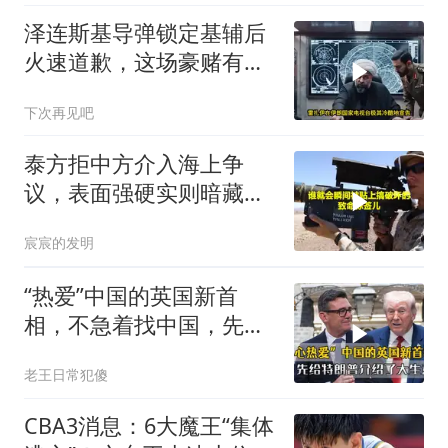
泽连斯基导弹锁定基辅后
火速道歉，这场豪赌有多
疯狂？
下次再见吧
泰方拒中方介入海上争
议，表面强硬实则暗藏玄
机
宸宸的发明
“热爱”中国的英国新首
相，不急着找中国，先给
特朗普介绍大生意
老王日常犯傻
CBA3消息：6大魔王“集体