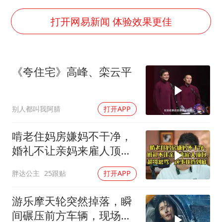
贵州轮胎子公司获美国退税8136万
郑国霖回应去景区上班被保安拦下
打开网易新闻 体验效果更佳
CIA被曝已秘密设立古巴工作组
曝韩足协曾为外籍裁判安排性招待
《夸住宅》高峰、栾云平
萧敬腾：不忍心让妻子承受生育的苦
奋进开新局 实干挑大梁
别人都叫我阿腈
打开APP
啃老住妈房嫌妈不干净，
婚礼不让亲妈来雇人顶
包，超哥怒骂
胖达公主
25跟贴
打开APP
游乐摩天轮突然掉落，瞬
间碾压前方车辆，现场状