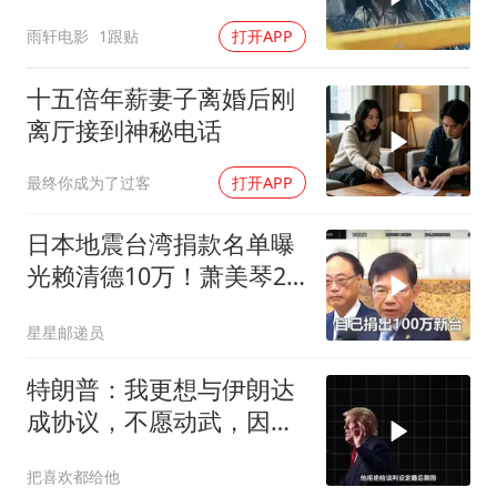
况惊险万分
雨轩电影
1跟贴
打开APP
十五倍年薪妻子离婚后刚
离厅接到神秘电话
最终你成为了过客
打开APP
日本地震台湾捐款名单曝
光赖清德10万！萧美琴20
万，郑丽文100万
星星邮递员
特朗普：我更想与伊朗达
成协议，不愿动武，因为
那会有人丧生
把喜欢都给他