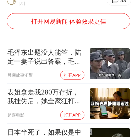
谷歌首席科学家Jeff Dean离职创业
38
四川
人贩子“梅姨”真实姓名曝光
打开网易新闻 体验效果更佳
如何把百年大党建设得更加坚强有力
一枚俄导弹都没击落 泽连斯基发声
多专业取消艺考 文化工作者要有文化
毛泽东出题没人能答，陆
“银行午休1.5小时”留个窗口行不行
定一妻子说出答案，毛主
席听后高兴异常
41岁女子为鼓励女儿考上985研究生
晨曦故事汇聚
打开APP
总书记关心百姓身边这些民生大事
表姐拿走我280万存折，
我挂失后，她全家狂打
200个电话
起喜电影
打开APP
日本半死了，如果仅是中