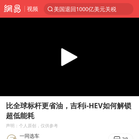
视频
美国退回1000亿美元关税
探寻“技能+”促就业创业新路
李亚鹏向地铁吐血女孩捐99999元
被泰航拒载中国乘客：免费改签没兑现
台风白海豚可能在浙江登陆
38岁山东财大教授刘海明逝世
因凡蒂诺首次公开道歉
00:00
02:44
13岁少年白天写作业晚上夜市炒粉
Play
Ent
full
《Monica》填词人黎彼得去世
比全球标杆更省油，吉利i-HEV如何解锁
超低能耗
FIFA官方支持因凡蒂诺
声明：个人原创，仅供参考
陕西柞水遭遇暴雨五千余户群众转移
一同选车