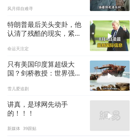
只敬佩一个人！
风月得自难寻
特朗普最后关头变卦，他
认清了残酷的现实，紧急
下令美军停止行动
命运天注定
只有美国印度算超级大
国？剑桥教授：世界强国
只有4个，没有印度
雪儿爱追剧
讲真，是球网先动手
的！！！
新媒体
39跟贴