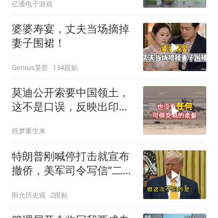
亿通电子游戏
婆婆寿宴，丈夫当场摘掉
妻子围裙！
Genius昊哲
134跟贴
莫迪公开索要中国领土，
这不是口误，反映出印度
内政危机的总爆发
残梦重生来
特朗普刚喊停打击就宣布
撤侨，美军司令写信“二选
一”，伊朗这回还会上当
附允历史观
2跟贴
吗？