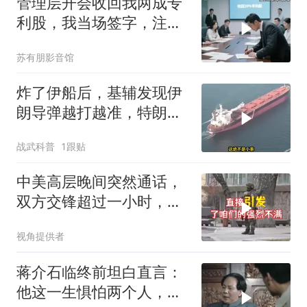
管理层开会收回我两成专
利股，我当场签字，注销
核心技术授权，全员慌了
苏有朋影音馆
炸了伊船后，基辅发现伊
朗导弹越打越准，特朗普
要向普京“问罪”
战武科普
1跟贴
中美高层晚间突然通话，
双方交锋超过一小时，美
方两人轮番发言
视角提供者
蒋介石临终前坦白直言：
他这一生惧怕两个人，却