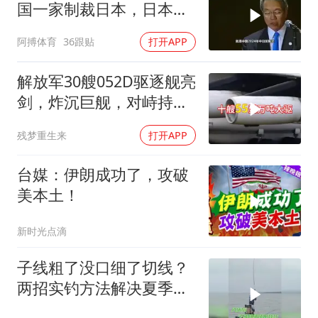
国一家制裁日本，日本可
能还剩一口气
阿搏体育
36跟贴
打开APP
解放军30艘052D驱逐舰亮
剑，炸沉巨舰，对峙持续
升级
残梦重生来
打开APP
台媒：伊朗成功了，攻破
美本土！
新时光点滴
子线粗了没口细了切线？
两招实钓方法解决夏季难
题