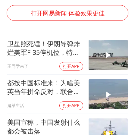
浙江海域将现5到8米巨浪到狂浪
曝美下令调查弹药库存信息遭泄露事件
打开网易新闻 体验效果更佳
日本连续发生两次地震
方桃子代言广告视频已下架
卫星照死锤！伊朗导弹炸
白海豚在海上打了个结
烂美军F-35停机位，特朗
构建更高水平的全民健身公共服务体系
普这回真兜不住了
王同学来了
打开APP
都按中国标准来！为啥美
英当年拼命反对，联合国
反而全盘接受？
鬼菜生活
打开APP
美国宣称，中国发射什么
都会被击落