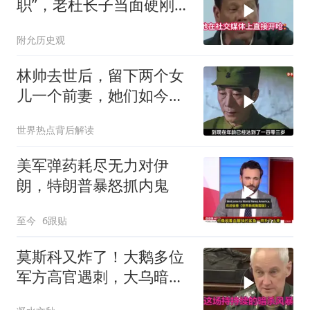
职”，老杜长子当面硬刚：
你凭什么？
附允历史观
林帅去世后，留下两个女
儿一个前妻，她们如今过
的怎么样？
世界热点背后解读
美军弹药耗尽无力对伊
朗，特朗普暴怒抓内鬼
至今
6跟贴
莫斯科又炸了！大鹅多位
军方高官遇刺，大乌暗杀
方向已曝光？