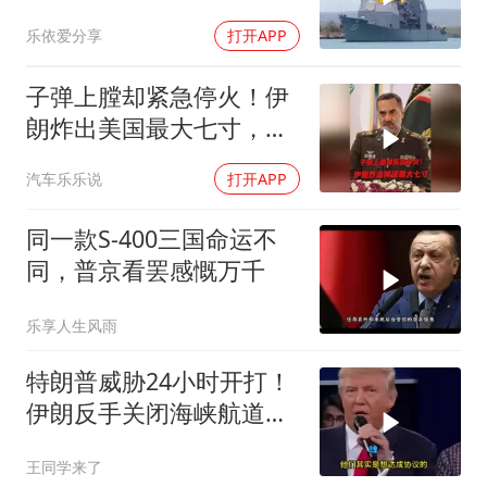
乐依爱分享
打开APP
子弹上膛却紧急停火！伊
朗炸出美国最大七寸，特
朗普赶紧叫停战争
汽车乐乐说
打开APP
同一款S-400三国命运不
同，普京看罢感慨万千
乐享人生风雨
特朗普威胁24小时开打！
伊朗反手关闭海峡航道，
美伊谁在说谎？
王同学来了