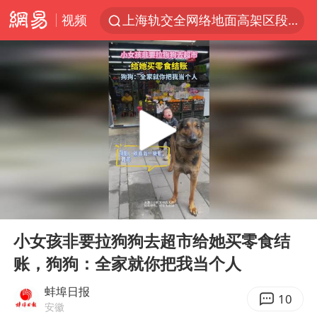
视频
上海轨交全网络地面高架区段限速运行
白海豚逼近浙闽沿海
上海暴雨红色预警
斯诺克中国公开赛刘宏宇击败霍金斯
2026年7月份居民消费价格同比上涨0.5%
伯克希尔净买入约200亿美元股票
“伊斯兰版北约”出现
00:00
00:07
武契奇会见泽连斯基有何意图
Play
Ent
full
上海大部迎大暴雨
小女孩非要拉狗狗去超市给她买零食结
账，狗狗：全家就你把我当个人
台铃电动车仅骑一年就断电趴窝
白海豚5次眼壁置换
蚌埠日报
10
安徽