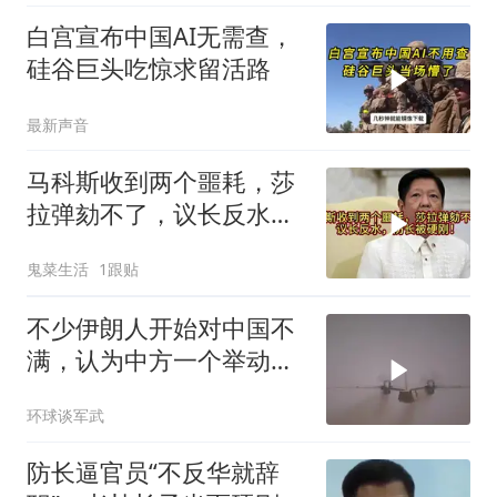
白宫宣布中国AI无需查，
硅谷巨头吃惊求留活路
最新声音
马科斯收到两个噩耗，莎
拉弹劾不了，议长反水，
防长被硬刚！
鬼菜生活
1跟贴
不少伊朗人开始对中国不
满，认为中方一个举动，
毁了德黑兰的大计
环球谈军武
防长逼官员“不反华就辞