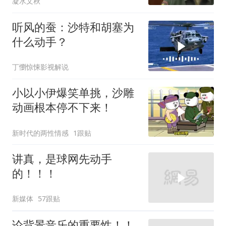
凝水文秋
听风的蚕：沙特和胡塞为
什么动手？
丁懰惊悚影视解说
小以小伊爆笑单挑，沙雕
动画根本停不下来！
新时代的两性情感
1跟贴
讲真，是球网先动手
的！！！
新媒体
57跟贴
论背景音乐的重要性！！