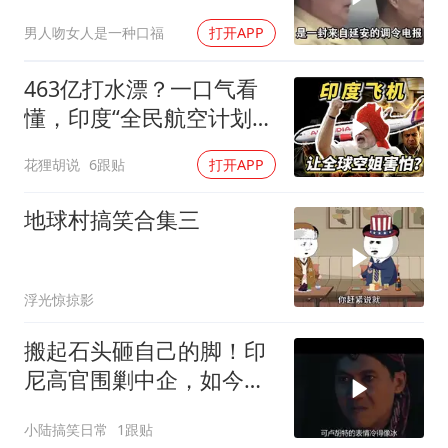
男人吻女人是一种口福
打开APP
463亿打水漂？一口气看
懂，印度“全民航空计划”
翻车史！
花狸胡说
6跟贴
打开APP
地球村搞笑合集三
浮光惊掠影
搬起石头砸自己的脚！印
尼高官围剿中企，如今烂
摊子没人收
小陆搞笑日常
1跟贴