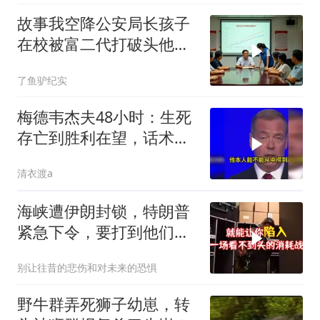
故事我空降公安局长孩子
在校被富二代打破头他爹
叫嚣开个价
了鱼驴纪实
梅德韦杰夫48小时：生死
存亡到胜利在望，话术变
现实不变
清衣渡a
海峡遭伊朗封锁，特朗普
紧急下令，要打到他们承
受不住
别让往昔的悲伤和对未来的恐惧
野牛群弄死狮子幼崽，转