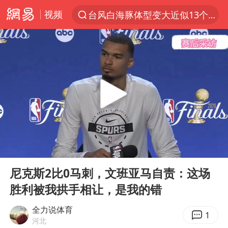
视频
台风白海豚体型变大近似13个浙江面积
夜幕落下 运动上场
泰交通部副部长回应中国人遭歧视手势
改名后的“青海拉面”店
段绚竞因公牺牲 年仅44岁
1岁宝宝碰坏纸巾盒 宝妈被索赔924元
女子开一天一夜空调后二氧化碳中毒
00:00
00:40
男子结婚8年3个女儿均非亲生
Play
Ent
full
“空调24小时开着更省电”不实
尼克斯2比0马刺，文班亚马自责：这场
胜利被我拱手相让，是我的错
“不建议大家买深色蛋糕”
台风白海豚逼近 暴雨大暴雨来袭
全力说体育
1
河北