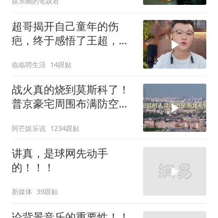
娱乐圈的笔娱君
超哥揭开自己童年的伤
疤，终于感悟了王超，他
决定接妈妈回来养老
临临唠生活
14跟贴
战火真的烧到莫斯科了！
普京豪宅周围布满防空
塔，大战一触即发2
阿芒娱乐说
1234跟贴
讲真，是球网先动手
的！！！
新媒体
39跟贴
论背景音乐的重要性！！