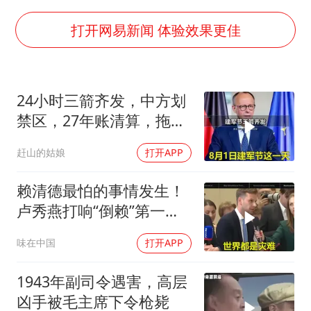
男子杀人后逃进深山21年活得像野人
985博士后被曝在妻子孕期出轨后续
打开网易新闻 体验效果更佳
公司“上四休三”但要降薪1000元
OpenAI为免费用户升级GPT-5.6 Luna
24小时三箭齐发，中方划
47岁妈妈突然产女 26岁女儿：很震惊
禁区，27年账清算，拖船
97岁英国奶奶飞上天再破吉尼斯纪录
问题公开
赶山的姑娘
打开APP
“中国蔬菜之乡”最高温达41.8℃
如何把百年大党建设得更加坚强有力？
赖清德最怕的事情发生！
卢秀燕打响“倒赖”第一
枪，美国趁火打劫
味在中国
打开APP
1943年副司令遇害，高层
凶手被毛主席下令枪毙