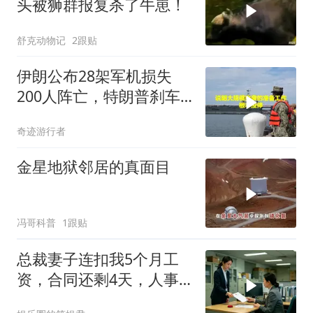
头被狮群报复杀了牛崽！
舒克动物记
2跟贴
伊朗公布28架军机损失
200人阵亡，特朗普刹车
真相曝光
奇迹游行者
金星地狱邻居的真面目
冯哥科普
1跟贴
总裁妻子连扣我5个月工
资，合同还剩4天，人事
通知涨薪续签，我