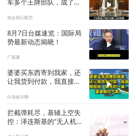
军多个王牌部队，成了印
度59年的噩梦
他走我心既空
8月7日台媒速览：国际局
势最新动态揭晓！
广韫素
婆婆买东西寄到我家，还
让我货到付款，我直接拒
收。隔天的一幕，婆婆瞬
白浅娱乐聊
间气疯
拦截弹耗尽，基辅上空失
控：泽连斯基的“无人机神
话”为何突然没人提了