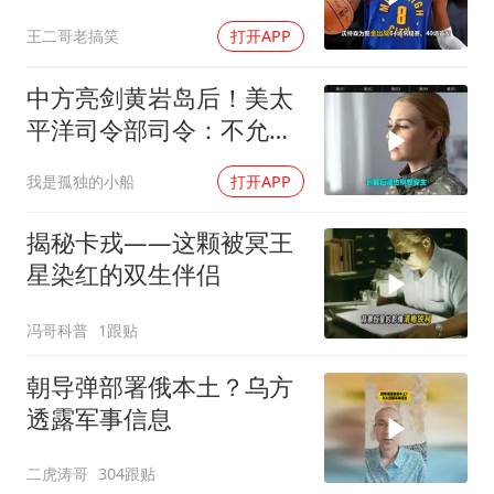
人，东部格局生变
王二哥老搞笑
打开APP
中方亮剑黄岩岛后！美太
平洋司令部司令：不允许
任何国家主宰印太
我是孤独的小船
打开APP
揭秘卡戎——这颗被冥王
星染红的双生伴侣
冯哥科普
1跟贴
朝导弹部署俄本土？乌方
透露军事信息
二虎涛哥
304跟贴