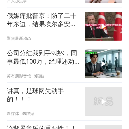
古人那点事
俄媒痛批普京：防了二十
年东边，结果埃尔多安把
后院抄了
聚焦最新动态
公司分红我到手9块9，同
事最低100万，经理还劝
我续签，我笑了：不签了
苏有朋影音馆
8跟贴
讲真，是球网先动手
的！！！
新媒体
39跟贴
论背景音乐的重要性！！