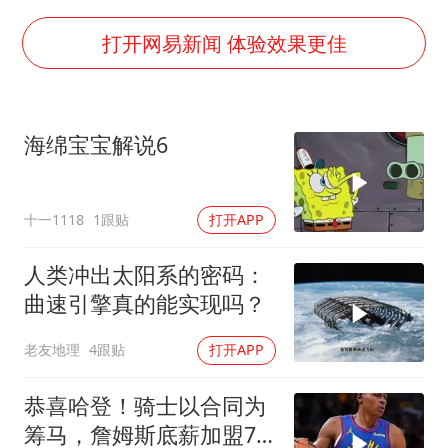
今年第二强台风将带来多大影响
张本智和：零封向鹏不意外
打开网易新闻 体验效果更佳
微信新功能：你可以“撤回”你的撤回
上半年国内居民出游人次34.63亿
海绵宝宝解说6
浙江最强风雨时段已锁定
万岁山接盘烂尾恒大文旅城
十一1118
1跟贴
打开APP
老人被城管撞倒后离世亲属质疑记录仪
习近平心系体育强国建设
人类冲出太阳系的密码：
曲速引擎真的能实现吗？
老友地理
4跟贴
打开APP
恭喜哈登！骑士以合同为
筹马，詹姆斯底薪加盟76