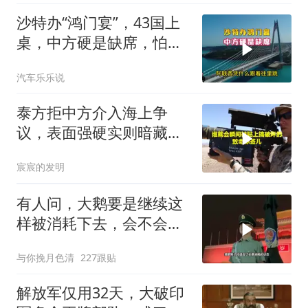
沙特办“鸿门宴”，43国上
桌，中方硬是缺席，怕得
罪伊朗？格局小了
汽车乐乐说
泰方拒中方介入海上争
议，表面强硬实则暗藏玄
机
宸宸的发明
有人问，大鹅要是继续这
样被消耗下去，会不会灭
亡？
与你挽月色清
227跟贴
解放军仅用32天，大破印