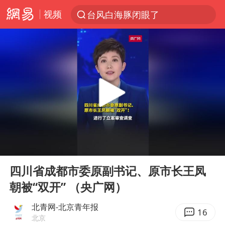
视频
台风白海豚闭眼了
“China Cool”火了，老外爱上中国避暑游
香港宏福苑火灾或由烟头引起
浙江台州《告全体市民书》
以媒：穆杰塔巴被紧急送医情况危急
多所高校取消艺考
泰国初中生饮弹自尽前开了26枪
00:00
01:35
网约车司机充电时猝死保险拒赔
Play
Ent
full
陕西柞水泥石流已致2死 仍有1人失联
四川省成都市委原副书记、原市长王凤
朝被“双开” （央广网）
店主称换“青海拉面”招牌后生意更好
22岁女生独闯南太行失联12天
北青网-北京青年报
16
北京