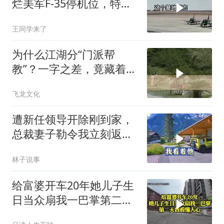
烂美军F-35停机位，特朗
普这回真兜不住了
王同学来了
为什么江湖分“门派帮
教”？一字之差，竟藏着不
同的生存密码！
飞龙文化
遭新任领导开除刚到家，
总裁妻子勒令我立刻返
岗，我直言她无权命令我
林子说事
给富婆开车20年她儿子生
日当众扇我一巴掌第二天
我看懂人心