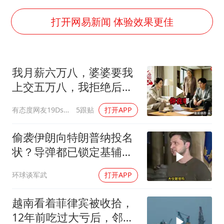
郑丽文：台湾从来没有“独立”过
万岁山接盘烂尾恒大文旅城
打开网易新闻 体验效果更佳
泰国初中生饮弹自尽前开了26枪
多个明星演唱会取消
我月薪六万八，婆婆要我
店主称换“青海拉面”招牌后生意更好
上交五万八，我拒绝后她
女儿为争财产堵门阻挠父亲出殡
换了门锁，12天后我决意
有态度网友19Dsym
5跟贴
打开APP
离婚
Kimi K3也失控了
习近平心系体育强国建设
偷袭伊朗向特朗普纳投名
状？导弹都已锁定基辅才
火速道歉，泽连斯基这场
环球谈军武
打开APP
豪赌到底有多疯？
越南看着菲律宾被收拾，
12年前吃过大亏后，邻国