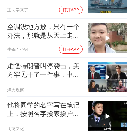
早明白了一个道理
王同学来了
打开APP
空调没地方放，只有一个
办法，那就是从天上走，
老师傅一招拿下
牛锅巴小钒
打开APP
难怪特朗普叫停袭击，美
方罕见干了一件事，中方
智库预测有事发生
烽火观察
他将同学的名字写在笔记
上，按照名字挨家挨户去
杀人！
飞龙文化