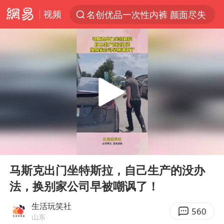
视频
名创优品一次性内裤 颜面尽失
解锁各地夏日限定体验
视频丨中国东方电气集团原党组副书记、董事宋致远被查
台风白海豚闭眼浙江上海处于危险半圆
香港宏福苑火灾或由烟头引起
网约车司机充电时猝死保险拒赔
中国父女泰国骑摩托车坠崖1死1伤
00:00
00:12
白海豚将正面袭击贯穿浙江
Play
Ent
full
周末打虎 宋致远被查
马斯克出门坐特斯拉，自己生产的没办
法，换别家公司早被嘲讽了！
温州发布告全体市民书：非必要不外出
刘浩存百花奖开幕式红裙起舞
生活玩笑社
560
山东