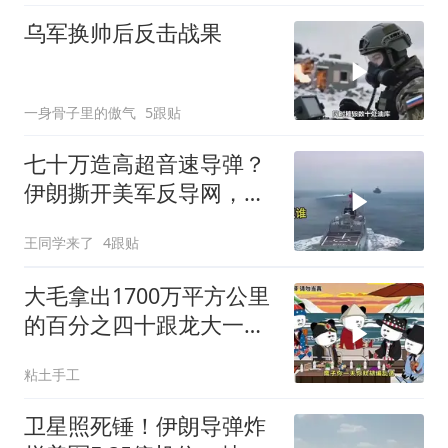
乌军换帅后反击战果
一身骨子里的傲气
5跟贴
七十万造高超音速导弹？
伊朗撕开美军反导网，炸
出中国工业底牌
王同学来了
4跟贴
大毛拿出1700万平方公里
的百分之四十跟龙大一起
开发[震惊][震惊]
粘土手工
卫星照死锤！伊朗导弹炸