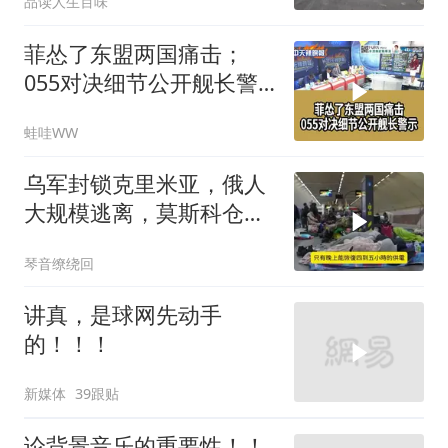
品读人生百味
菲怂了东盟两国痛击；
055对决细节公开舰长警
示｜帅化民.孙大千.谢寒
蛙哇WW
冰｜辣晚报20260805
乌军封锁克里米亚，俄人
大规模逃离，莫斯科仓库
遭袭
琴音缭绕回
讲真，是球网先动手
的！！！
新媒体
39跟贴
论背景音乐的重要性！！