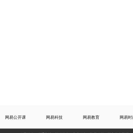
网易公开课
网易科技
网易教育
网易时