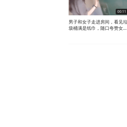
00:11
男子和女子走进房间，看见
圾桶满是纸巾，随口夸赞女
生意好好