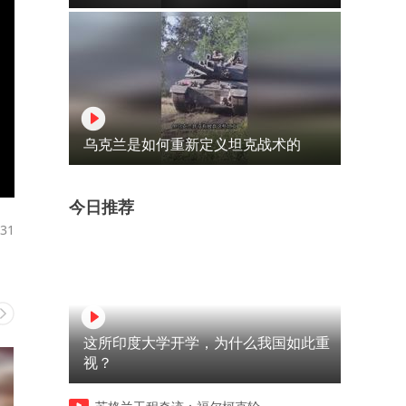
乌克兰是如何重新定义坦克战术的
今日推荐
31
这所印度大学开学，为什么我国如此重
视？