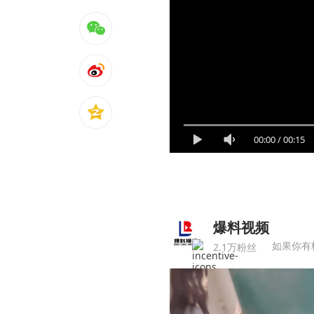
00:00
/
00:15
爆料视频
2.1万粉丝