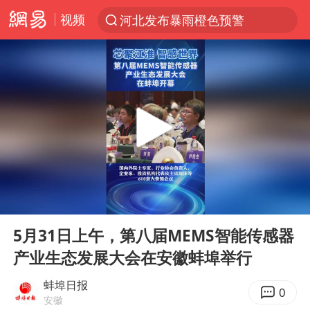
视频
河北发布暴雨橙色预警
台风“白海豚”登陆 各地各部门全力应对
人形机器人第一股
多地银行上调存款利率
上海地铁4条线路全线停运
白海豚路径图
宇树申购 中一签有望赚20万元
00:00
00:51
4.2平卫生间补漏注胶花1.55万
Play
Ent
full
武汉3名城管协管员殴打摊主被刑拘
5月31日上午，第八届MEMS智能传感器
产业生态发展大会在安徽蚌埠举行
律师谈贾冰私人饭局被偷拍
男子结婚8年3个女儿都不是亲生
蚌埠日报
0
安徽