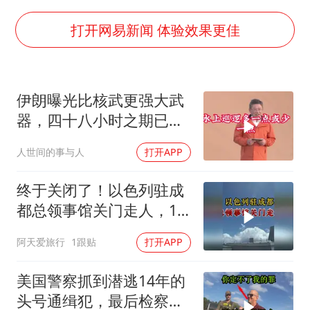
白海豚可深入内陆制造大范围风雨
面对面丨蔡磊：与渐冻症抗争 纵使不敌 也不屈服
打开网易新闻 体验效果更佳
NBA传奇教练老尼尔森去世
手机真会“偷听”我们说话吗
伊朗曝光比核武更强大武
加沙约14万栋建筑被完全摧毁
器，四十八小时之期已
5万小车卖不动 微型代步车集体遇冷
到，美军难以取胜
人世间的事与人
打开APP
“皋”在低处
从科技创新看开局起步的时与势
终于关闭了！以色列驻成
都总领事馆关门走人，12
年一个轮回
阿天爱旅行
1跟贴
打开APP
美国警察抓到潜逃14年的
头号通缉犯，最后检察官