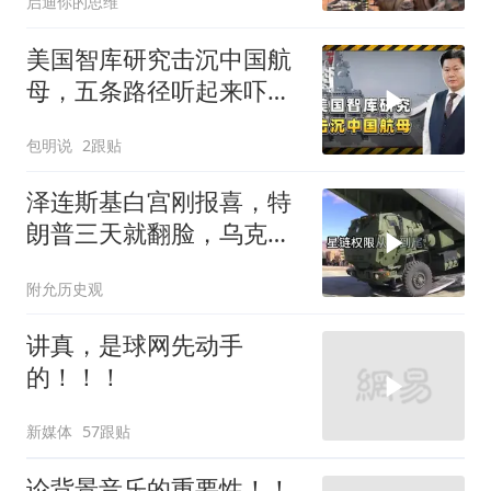
启迪你的思维
美国智库研究击沉中国航
母，五条路径听起来吓
人，实则凑数的多
包明说
2跟贴
泽连斯基白宫刚报喜，特
朗普三天就翻脸，乌克兰
最想要的导弹没了
附允历史观
讲真，是球网先动手
的！！！
新媒体
57跟贴
论背景音乐的重要性！！