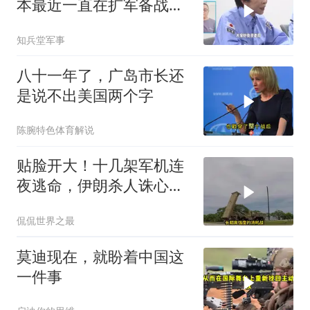
本最近一直在扩军备战，
但要偷袭开战不太可能
知兵堂军事
八十一年了，广岛市长还
是说不出美国两个字
陈腕特色体育解说
贴脸开大！十几架军机连
夜逃命，伊朗杀人诛心，
老底被当地人掀翻
侃侃世界之最
莫迪现在，就盼着中国这
一件事