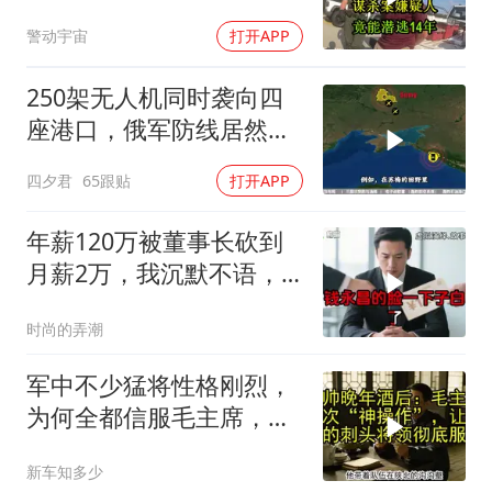
却无能为力
警动宇宙
打开APP
250架无人机同时袭向四
座港口，俄军防线居然彻
底瘫痪
四夕君
65跟贴
打开APP
年薪120万被董事长砍到
月薪2万，我沉默不语，
当天竞品出12倍薪资挖走
时尚的弄潮
我
军中不少猛将性格刚烈，
为何全都信服毛主席，这
份大智慧值得感悟
新车知多少