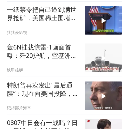
一纸禁令把自己逼到满世
界抢矿，美国稀土围堵成
了军工巨头的噩梦
猪猪爱影视
轰6N挂载惊雷-1画面首
曝：歼20护航，空基洲际
核打击拼图补齐
铁甲雄狮
特朗普再次发出“最后通
牒”：现在向美国投降，是
伊朗最后的机会
记得那片海辛
0807中日会有一战吗？日