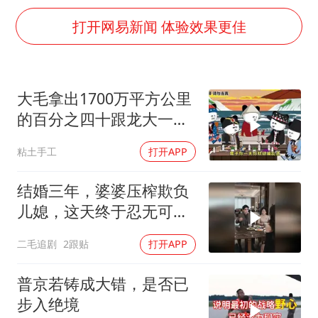
打开网易新闻 体验效果更佳
大毛拿出1700万平方公里
的百分之四十跟龙大一起
开发[震惊][震惊]
粘土手工
打开APP
结婚三年，婆婆压榨欺负
儿媳，这天终于忍无可
忍！
二毛追剧
2跟贴
打开APP
普京若铸成大错，是否已
步入绝境