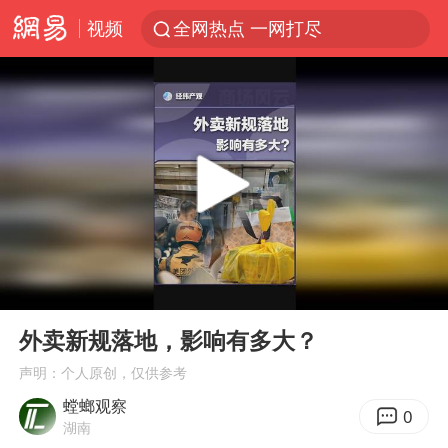
视频
全网热点 一网打尽
00:00
02:17
Play
Ent
full
外卖新规落地，影响有多大？
声明：个人原创，仅供参考
螳螂观察
0
湖南