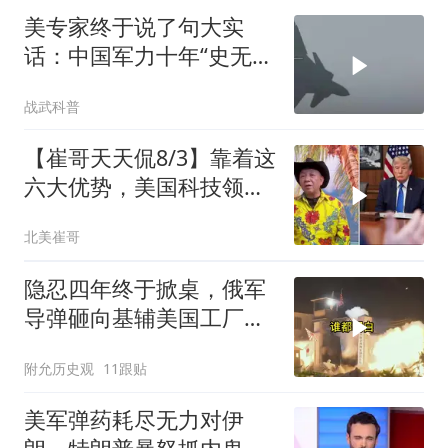
美专家终于说了句大实
话：中国军力十年“史无前
例”狂飙，美国这次真坐不
战武科普
住了
【崔哥天天侃8/3】靠着这
六大优势，美国科技领军
全世界
北美崔哥
隐忍四年终于掀桌，俄军
导弹砸向基辅美国工厂，
背后这步棋太狠了
附允历史观
11跟贴
美军弹药耗尽无力对伊