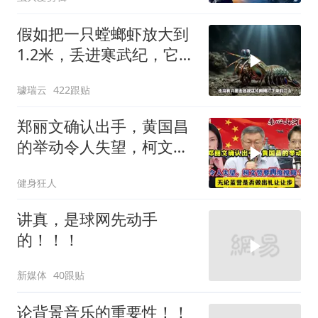
假如把一只螳螂虾放大到
1.2米，丢进寒武纪，它能
战胜当代霸主吗
璩瑞云
422跟贴
郑丽文确认出手，黄国昌
的举动令人失望，柯文哲
要再度搅局？
健身狂人
讲真，是球网先动手
的！！！
新媒体
40跟贴
论背景音乐的重要性！！