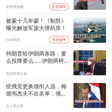
拿铁要加糖
打开APP
被蒙十几年蒙！《制胜》
曝光解放军庞大弹药库！
行者风范
打开APP
特朗普给伊朗两条路：要
么投降要么……伊朗两样
都不选，美军无人机又被
侃侃世界之最
打下来了
统俄党更换领衔人选，梅
德韦杰夫不在名单，俄政
坛释放出什么信号？
古人那点事