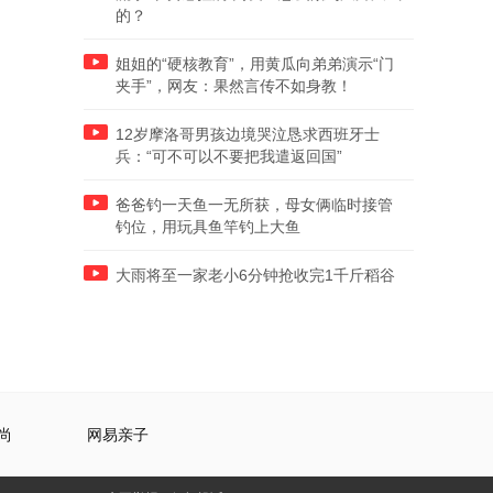
的？
姐姐的“硬核教育”，用黄瓜向弟弟演示“门
夹手”，网友：果然言传不如身教！
12岁摩洛哥男孩边境哭泣恳求西班牙士
兵：“可不可以不要把我遣返回国”
爸爸钓一天鱼一无所获，母女俩临时接管
钓位，用玩具鱼竿钓上大鱼
大雨将至一家老小6分钟抢收完1千斤稻谷
尚
网易亲子