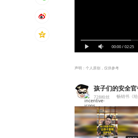
00:00
/
02:25
声明：个人原创，仅供参考
孩子们的安全官
畅销书《给
728粉丝