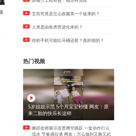
苏格兰工程奇迹：福尔柯克轮
7
02:40
01:04
孩
告诉孩子，不和这种人走！
告诉孩子，不要跟猫走，小
玄奘究竟是怎么收服第一个徒弟的？
坏人陷阱！
人类是由鱼类而进化来的？
你的手机可能比马桶还脏？真的假的？
热门视频
5岁姐姐示范 5个月宝宝秒懂 网友：原
来二胎的快乐长这样
舞蹈老师展示连贯腾空跳跃 一套动作行云
流水 节奏感拉满 网友：怎么做到又舞又武