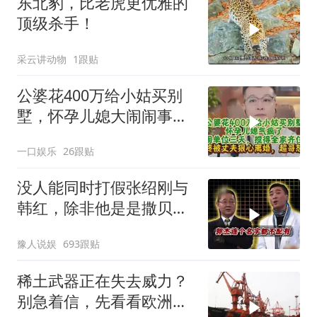
东北豹，比老虎更优雅的
顶级杀手！
采云讲动物
1跟贴
公婆花400万给小姑买别
墅，怀孕儿媳大闹闹事，
被老公狠心离婚
一口娱乐
26跟贴
没人能同时打假张绍刚与
韩红，除非他是是撒贝
宁！
豫人说娱
693跟贴
稀土武器正在失去威力？
别急着信，先看看欧洲军