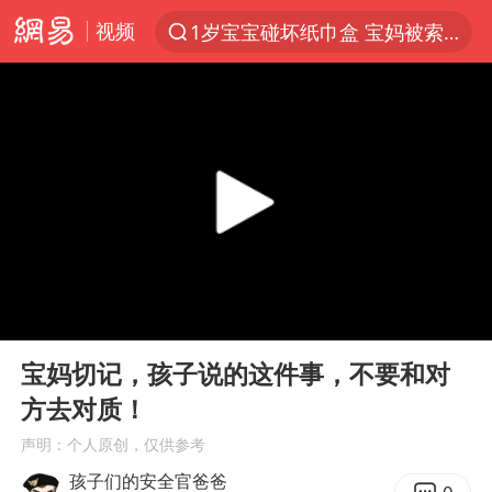
视频
1岁宝宝碰坏纸巾盒 宝妈被索赔924元
以“新”破局 首发经济点亮城市消费活力
Meta被判支付5.67亿美元
台风白海豚逼近 暴雨大暴雨来袭
47岁妈妈突然产女 26岁女儿：很震惊
阿根廷足协发文力挺因凡蒂诺
中国稀土盘中涨停
00:00
01:30
A股开盘：民爆、CPO等概念走强
Play
Ent
full
日本广岛民众举行游行反对政府行径
宝妈切记，孩子说的这件事，不要和对
方去对质！
21楼高空抛物嫌疑人被拘留
声明：个人原创，仅供参考
男子杀人后逃进深山21年活得像野人
孩子们的安全官爸爸