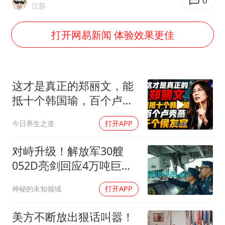
日韩股市高开跳水 SK海力士下挫转跌
0
江苏
台风白海豚最新路径研判来了
打开网易新闻 体验效果更佳
OpenAI为免费用户升级GPT-5.6 Luna
船舶避风项目停工 多地全力防台风
我国编制完成新版全月地质图
这才是真正的郑丽文，能
“深圳地面沉降致车辆损坏”不实
抵十个韩国瑜，百个卢秀
燕，千个侯友宜
男子结婚8年发现3个女儿均非亲生
今日养生之道
打开APP
奋进开新局 实干挑大梁
对峙升级！解放军30艘
052D亮剑回应4万吨巨舰
挑衅
神秘的未知领域
打开APP
美方不断放出狠话叫嚣！