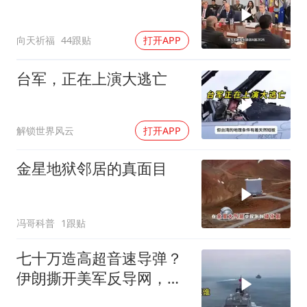
向天祈福
44跟贴
打开APP
台军，正在上演大逃亡
解锁世界风云
打开APP
金星地狱邻居的真面目
冯哥科普
1跟贴
七十万造高超音速导弹？
伊朗撕开美军反导网，炸
出中国工业底牌