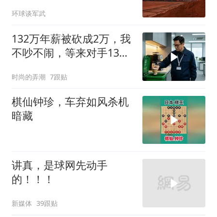
工现在急成啥样了
环球谈军武
132万年薪被砍成2万，我
不吵不闹，等来对手13倍
年薪挖我
时尚的弄潮
7跟贴
棋仙钟珍，车弃如风杀机
暗藏
讲真，是球网先动手
的！！！
新媒体
39跟贴