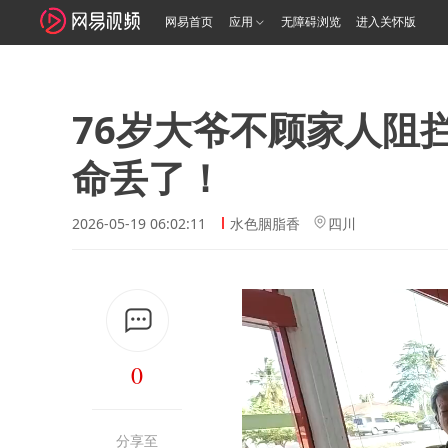
网易首页
应用
无障碍浏览
进入关怀版
76岁大爷不顾家人阻
命丢了！
2026-05-19 06:02:11
水色胭脂香
四川
0
分享至