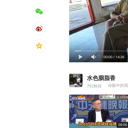
00:00
/
14:36
水色胭脂香
你眼中的我
792粉丝
08:06