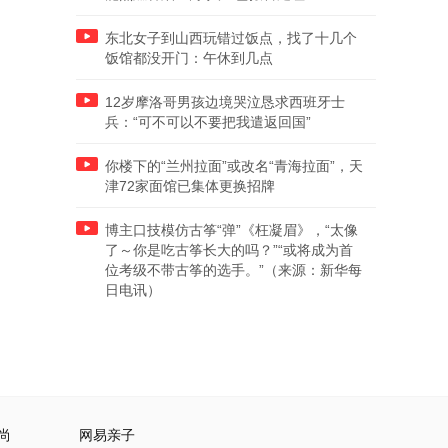
东北女子到山西玩错过饭点，找了十几个
饭馆都没开门：午休到几点
12岁摩洛哥男孩边境哭泣恳求西班牙士
兵：“可不可以不要把我遣返回国”
你楼下的“兰州拉面”或改名“青海拉面”，天
津72家面馆已集体更换招牌
博主口技模仿古筝“弹”《枉凝眉》，“太像
了～你是吃古筝长大的吗？”“或将成为首
位考级不带古筝的选手。”（来源：新华每
日电讯）
尚
网易亲子