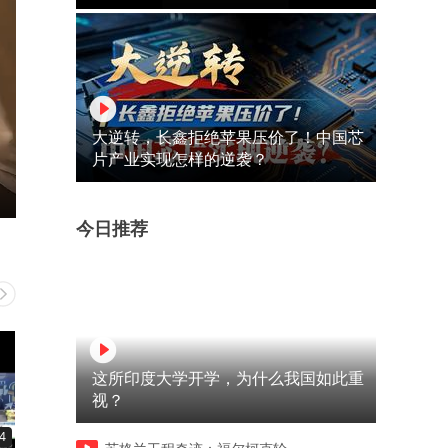
大逆转，长鑫拒绝苹果压价了！中国芯
片产业实现怎样的逆袭？
今日推荐
这所印度大学开学，为什么我国如此重
视？
4
02:14
00:35