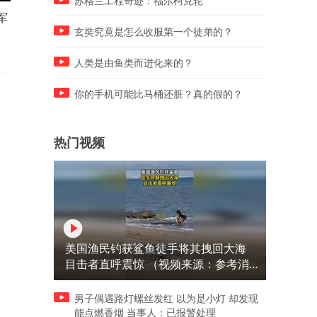
苏格兰工程奇迹：福尔柯克轮
军
现在的普通人去做皇帝，上限
冰河急先锋 超现实人体工厂
能是谁？
玄奘究竟是怎么收服第一个徒弟的？
人类是由鱼类而进化来的？
你的手机可能比马桶还脏？真的假的？
热门视频
美国渔民钓获鲨鱼徒手将其拽回大海
目击者直呼震惊 （视频来源：参考消
息）
男子偶遇路灯螺丝发红 以为是小灯 却发现
能点燃香烟 当事人：已报警处理