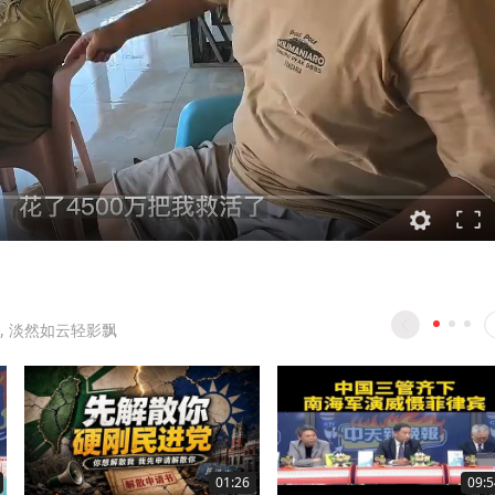
, 淡然如云轻影飘
01:26
09:5