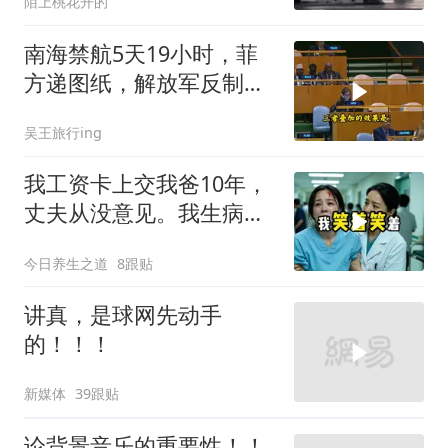
陌上桃花开的
南海禁航5天19小时，菲
方递图纸，解放军反制组
合拳已到位
吴王旅行ing
我工资卡上交我爸10年，
丈夫从没意见。我生病住
院急需手术费时
今日养生之道
8跟贴
讲真，是球网先动手
的！！！
新媒体
39跟贴
论背景音乐的重要性！！