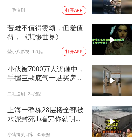
她！
二毛追剧
打开APP
苦难不值得赞颂，但爱值
得，《悲惨世界》
莹小八影视
1跟贴
打开APP
小伙被7000万大奖砸中，
手握巨款底气十足买房不
问价！
二毛追剧
24跟贴
上海一整栋28层楼全部被
水泥封死.b看完你就明白
了..s
小陆搞笑日常
85跟贴