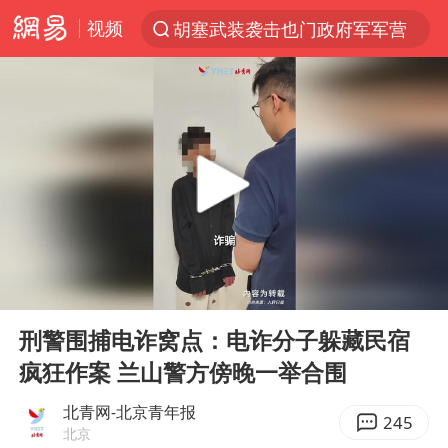
视频
胡塞武装袭击也门政府军军营
“电影+”如何激发千亿级消费新活力？
日本试射“战斧”导弹，国防部回应
东航：国内客票提前14天免费退改
台风白海豚中心风力增强
向鹏0-3不敌张本智和
四川宜宾市高县4.9级地震致1人死亡
00:00
03:19
超颖电子拟投资20.86亿建设新项目
Play
Ent
full
“新疆阿勒泰八月能滑雪”不实
刑警围捕电诈窝点：电诈分子躲藏民宿
疯狂作案 兰山警方傍晚一举合围
刘国正说向鹏打得很窝囊
我国外贸延续良好增长态势
北青网-北京青年报
245
北京