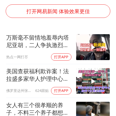
陈幸同晋级WTT横滨冠军赛8强
宇树科技中一签需缴款7.54万元
打开网易新闻 体验效果更佳
国防部：中国军队坚决反制任何闹海挑衅图谋
百花奖开幕式
万斯毫不留情地羞辱内塔
广东雷州通报特教老师招聘违规事件
尼亚胡，二人争执激烈，
两名乘客在飞机上因调节座椅起冲突
特朗普则毫无反应
热点一网打尽
打开APP
女儿为争财产堵门阻挠父亲出殡
夯实基础开新局
美国查获福利欺诈案！法
拉盛多家华人护理中心欺
诈7亿美元福利！
佛罗里达州张司令
624跟贴
打开APP
女人有三个很孝顺的养
子，不料三个养子都想害