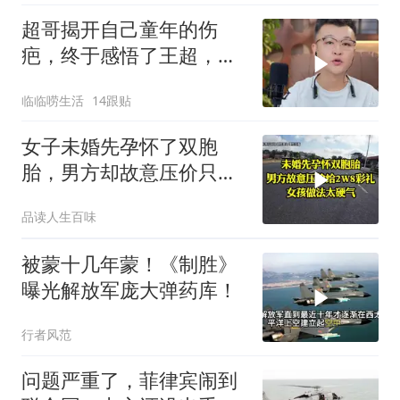
超哥揭开自己童年的伤
疤，终于感悟了王超，他
决定接妈妈回来养老
临临唠生活
14跟贴
女子未婚先孕怀了双胞
胎，男方却故意压价只给
2万8彩礼
品读人生百味
被蒙十几年蒙！《制胜》
曝光解放军庞大弹药库！
行者风范
问题严重了，菲律宾闹到