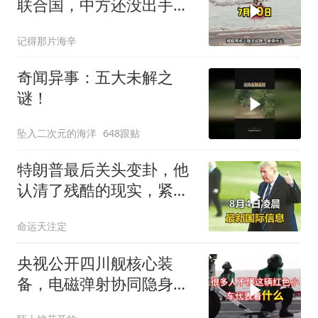
联合国，中方还没出手，
东盟两国先出手了
记得那片海辛
奇闻异事：五大未解之
谜！
坠入二次元的海洋
648跟贴
特朗普最后关头变卦，他
认清了残酷的现实，紧急
下令美军停止行动
命运天注定
央视公开四川舰核心装
备，电磁弹射协同隐身无
人机，位居世界前列