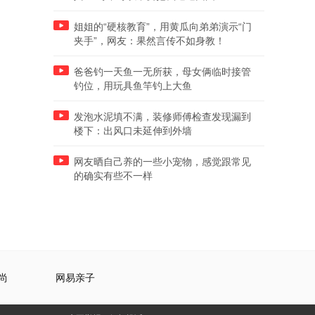
姐姐的“硬核教育”，用黄瓜向弟弟演示“门
夹手”，网友：果然言传不如身教！
爸爸钓一天鱼一无所获，母女俩临时接管
钓位，用玩具鱼竿钓上大鱼
发泡水泥填不满，装修师傅检查发现漏到
楼下：出风口未延伸到外墙
网友晒自己养的一些小宠物，感觉跟常见
的确实有些不一样
尚
网易亲子