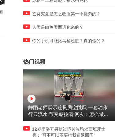
苏格兰工程奇迹：福尔柯克轮
5
01:12
01:06
道
高素质农民培训怎样联系媒体
中交四航局项目联系媒体投
玄奘究竟是怎么收服第一个徒弟的？
投稿报道宣传？
的渠道有哪些？
人类是由鱼类而进化来的？
你的手机可能比马桶还脏？真的假的？
热门视频
舞蹈老师展示连贯腾空跳跃 一套动作
行云流水 节奏感拉满 网友：怎么做到
又舞又武的？
12岁摩洛哥男孩边境哭泣恳求西班牙士
兵：“可不可以不要把我遣返回国”