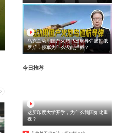
乌克兰动用国产火烈鸟巡航导弹痛打俄
罗斯，俄军为什么没能拦截？
今日推荐
这所印度大学开学，为什么我国如此重
视？