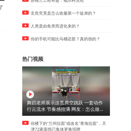
苏格兰工程奇迹：福尔柯克轮
了
这垃圾全菲律宾只有一架
老天一定是被囚犯的毅力感
到了
玄奘究竟是怎么收服第一个徒弟的？
人类是由鱼类而进化来的？
你的手机可能比马桶还脏？真的假的？
热门视频
舞蹈老师展示连贯腾空跳跃 一套动作
行云流水 节奏感拉满 网友：怎么做到
又舞又武的？
你楼下的“兰州拉面”或改名“青海拉面”，天
津72家面馆已集体更换招牌