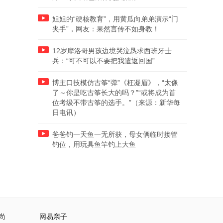
姐姐的“硬核教育”，用黄瓜向弟弟演示“门
夹手”，网友：果然言传不如身教！
12岁摩洛哥男孩边境哭泣恳求西班牙士
兵：“可不可以不要把我遣返回国”
博主口技模仿古筝“弹”《枉凝眉》，“太像
了～你是吃古筝长大的吗？”“或将成为首
位考级不带古筝的选手。”（来源：新华每
日电讯）
爸爸钓一天鱼一无所获，母女俩临时接管
钓位，用玩具鱼竿钓上大鱼
尚
网易亲子