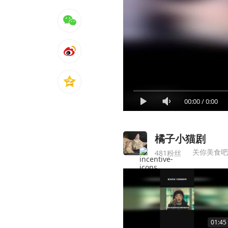
00:00
/
0:00
橘子小猫剧
关你美食吧
481粉丝
01:45