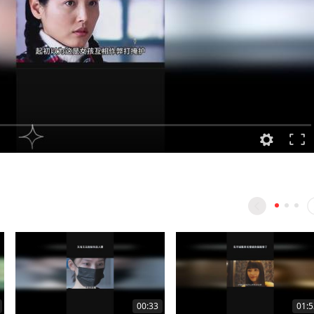
00:33
01:5