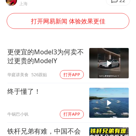
生产也能“拼单”了
22
上海
央视新主播李秋莹孙亚鹏亮相
打开网易新闻 体验效果更佳
白海豚登陆前还将加强
娜扎称眼睛恢复情况不太妙
河南刑案嫌犯被抓 逃窜时伤害多人
更便宜的Model3为何卖不
经常半夜醒要排查6种疾病
过更贵的ModelY
三警齐发！多地10级以上雷暴大风
华庭讲美食
526跟贴
打开APP
乐享全民健身 共筑健康中国
终于懂了！
牛锅巴小钒
打开APP
铁杆兄弟有难，中国不会