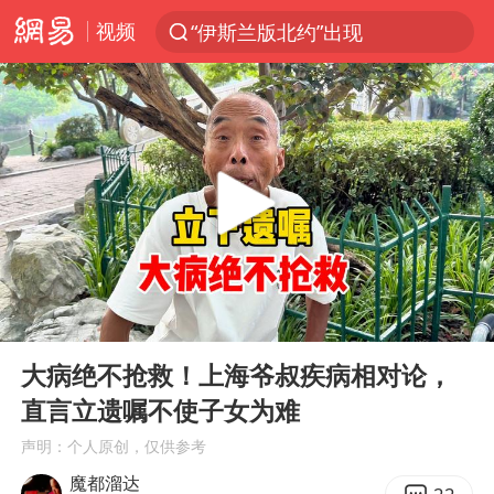
视频
“伊斯兰版北约”出现
光影经济撬动暑期消费新蓝海
白海豚10级风圈已触及浙江台州
以军士兵把枪口对准中国记者
河南警方公开征集黑恶犯罪线索
谢霆锋演唱会隔空祝王菲生日快乐
方桃子代言广告视频已下架
00:00
03:13
WTT横滨冠军赛女单四强国乒占三席
Play
Ent
full
浙江省发出今年第2号指挥长令
大病绝不抢救！上海爷叔疾病相对论，
直言立遗嘱不使子女为难
一周大涨超7% 金价为何突然上涨
声明：个人原创，仅供参考
情侣在平潭拍日出时坠崖致一死一伤
魔都溜达