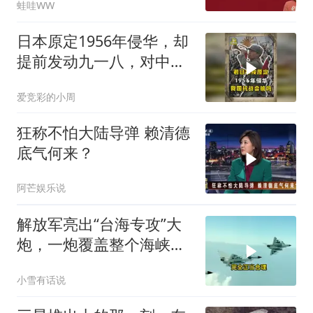
蛙哇WW
正.栗正杰｜辣晚报
20260808
日本原定1956年侵华，却
提前发动九一八，对中国
是福是祸？
爱竞彩的小周
狂称不怕大陆导弹 赖清德
底气何来？
阿芒娱乐说
解放军亮出“台海专攻”大
炮，一炮覆盖整个海峡，
有人该睡不着了
小雪有话说