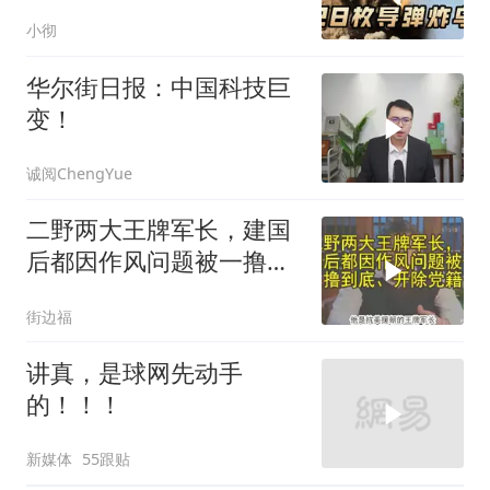
杀，普京2动作
小彻
华尔街日报：中国科技巨
变！
诚阅ChengYue
二野两大王牌军长，建国
后都因作风问题被一撸到
底、开除党籍
街边福
讲真，是球网先动手
的！！！
新媒体
55跟贴