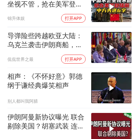
坐视不管，抢在美军登陆
前，中方先送6字
锦升体娱
打开APP
导弹险些跨越欧亚大陆：
乌克兰袭击伊朗商船，差
点引爆两场战争的“连环
侃侃世界之最
打开APP
雷”
相声：《不怀好意》郭德
纲于谦经典爆笑相声
别人都叫我阿腈
伊朗阿曼新协议曝光 联合
剔除美国？胡塞武装 连攻
2天酿32死｜介文汲.黄介