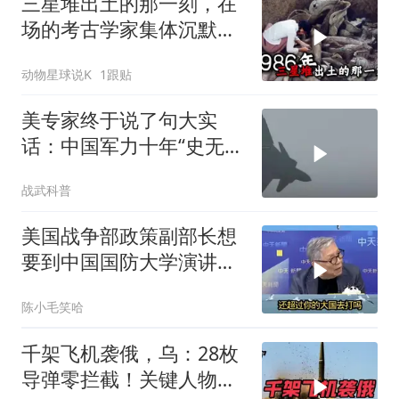
三星堆出土的那一刻，在
场的考古学家集体沉默
了，颠覆所有人的认知
动物星球说K
1跟贴
美专家终于说了句大实
话：中国军力十年“史无前
例”狂飙，美国这次真坐不
战武科普
住了
美国战争部政策副部长想
要到中国国防大学演讲？
中国已读不回？
陈小毛笑哈
千架飞机袭俄，乌：28枚
导弹零拦截！关键人物被