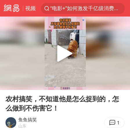
视频
“电影+”如何激发千亿级消费新活力？
沙特土耳其巴基斯坦签署共同防务协议
台风白海豚已进入24小时警戒线
全球首个长时储能一体化产业园量产
U17国足点球大战淘汰河床晋级决赛
四川宜宾市高县4.9级地震致1人死亡
上海：台风白海豚或将带来龙卷风
00:00
00:14
中巨芯：上半年归母净利润1405.77万元
Play
Ent
full
名创优品回应女子吐槽内裤质量差
农村搞笑，不知道他是怎么捉到的，怎
么做到不伤害它！
胜宏科技：股票交易异常波动
中国女篮70-67险胜尼日利亚女篮
鱼鱼搞笑
1
山东