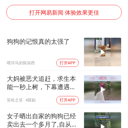
胡彦斌获《歌手2026》歌王
秋天的第一杯奶茶到底有多火
打开网易新闻 体验效果更佳
38岁演员求职万岁山NPC成功
国防部：中国军队坚决反制任何闹海挑衅图谋
狗狗的记恨真的太强了
我国外贸延续良好增长态势
东航：国内客票提前14天免费退改
喂河马的陈加西
打开APP
夯实基础开新局
大妈被恶犬追赶，求生本
能一秒上树，下幕遭遇让
人后怕
笑哈之笑
4跟贴
打开APP
女子晒出自家的狗狗已经
卖出去一个多月了,自从新