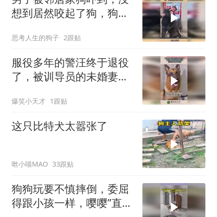
想到居然咬起了狗，狗：
快带我去打狂人疫苗！
思考人生的狗子
2跟贴
服役多年的警汪终于退役
了，被训导员的未婚妻领
养，汪汪对此毫不知情！
爆笑小天才
1跟贴
这只比特犬太嚣张了
咝小喵MAO
33跟贴
狗狗玩要不慎摔倒，委屈
得跟小孩一样，嘤嘤”直
叫，转身就找主人求安