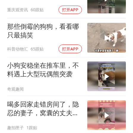
主人把它放开后, 它就经
重庆观资讯
60跟贴
打开APP
常偷偷跑到山上,默默看着
以前的家和人,网友：它想
那些倒霉的狗狗，看看哪
家但是知道你们不要他了
只最搞笑
科普动物汇
65跟贴
打开APP
小狗安稳坐在推车里，不
料遇上大型玩偶熊突袭
奇观趣闻
喝多回家走错房间了，隐
忍的妻子，窝囊的丈夫和
酒醉的他！
趣拍匣子
1跟贴