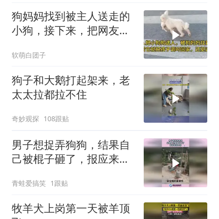
狗妈妈找到被主人送走的
小狗，接下来，把网友的
眼泪都看出来了
软萌白团子
狗子和大鹅打起架来，老
太太拉都拉不住
奇妙观探
108跟贴
男子想捉弄狗狗，结果自
己被棍子砸了，报应来的
太快！
青蛙爱搞笑
1跟贴
牧羊犬上岗第一天被羊顶