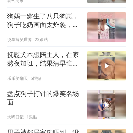
氧气周末
一解开就跑没影了
狗妈一窝生了八只狗崽，
狗子吃奶画面太炸裂，狗
妈直接生无可恋
悦享搞笑世界
23跟贴
抚慰犬本想陪主人，在家
熬夜加班，结果清早忙完
回头一看懵了！
乐乐笑翻天
5跟贴
盘点狗子打针的爆笑名场
面
大嘴日记
1跟贴
男子被邻居家狗吓到，没