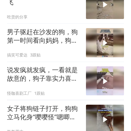
飞
吃货的分享
男子驱赶在沙发的狗，狗
第一时间看向妈妈，狗仗
人势体现的淋漓尽致！
搞笑可爱达
3跟贴
说发疯就发疯，一看就是
故意的，狗子靠实力喜提
挨打！
怪咖喜剧工厂
1跟贴
女子将狗链子打开，狗狗
立马化身“嘤嘤怪”嗯唧了
起来，网友：我家的链子