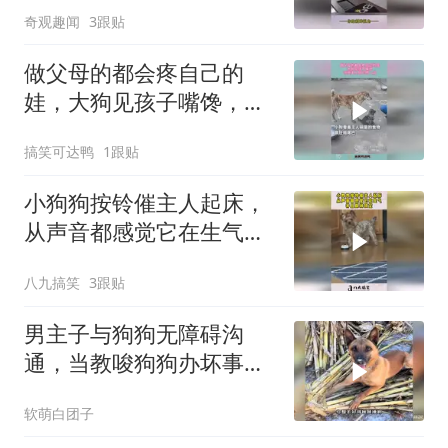
奇观趣闻
3跟贴
慰，网友：疼了就找主
人，跟孩子找妈妈一样
做父母的都会疼自己的
娃，大狗见孩子嘴馋，示
意主人给它喂一点！
搞笑可达鸭
1跟贴
小狗狗按铃催主人起床，
从声音都感觉它在生气，
并且眼神锁定！
八九搞笑
3跟贴
男主子与狗狗无障碍沟
通，当教唆狗狗办坏事
时，看一遍笑一遍！
软萌白团子