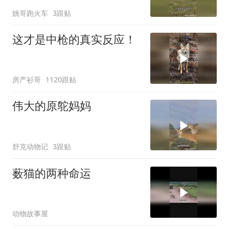
姚哥跑火车
3跟贴
这才是中枪的真实反应！
房产衫哥
1120跟贴
伟大的原鸵妈妈
舒克动物记
3跟贴
薮猫的两种命运
动物故事屋