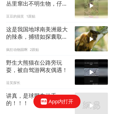
丛里窜出不明生物，仔细
一看吓傻了
豆豆的搞笑
1跟贴
这是我国地球南美洲最大
的辣条，捕猎如探囊取物
一样简单
疯狂动物园啊
2跟贴
野生大熊猫在公路旁玩
耍，被自驾游网友偶遇！
逗笑探长
讲真，是球网先动手
App内打开
的！！！