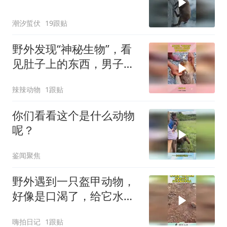
潮汐蜇伏
19跟贴
野外发现“神秘生物”，看
见肚子上的东西，男子直
接惊呆了
辣辣动物
1跟贴
你们看看这个是什么动物
呢？
鉴闻聚焦
野外遇到一只盔甲动物，
好像是口渴了，给它水喝
也不怕人！
嗨拍日记
1跟贴