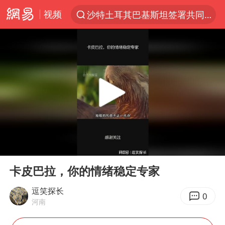
视频
沙特土耳其巴基斯坦签署共同防务协议
“电影+”如何激发千亿级消费新活力？
福建省泉州市委书记张毅恭接受纪律审查和监察调查
台风白海豚已进入24小时警戒线
全球首个长时储能一体化产业园量产
U17国足点球大战淘汰河床晋级决赛
四川宜宾市高县4.9级地震致1人死亡
00:00
03:06
上海：台风白海豚或将带来龙卷风
Play
Ent
full
名创优品回应女子吐槽内裤质量差
卡皮巴拉，你的情绪稳定专家
“今天得有40℃了吧 为啥还不预警”
逗笑探长
0
河南
中国女篮70-67险胜尼日利亚女篮