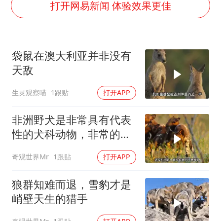
秋天的第一杯奶茶到底有多火
打开网易新闻 体验效果更佳
东航：国内客票提前14天免费退改
国防部：坚决反制任何闹海挑衅图谋
袋鼠在澳大利亚并非没有
日本试射“战斧”导弹，国防部回应
天敌
胡彦斌韩磊 谁帮谁
生灵观察喵
1跟贴
打开APP
胡彦斌获《歌手2026》歌王
38岁演员求职万岁山NPC成功
非洲野犬是非常具有代表
夯实基础开新局
性的犬科动物，非常的忠
诚团结！
奇观世界Mr
1跟贴
打开APP
狼群知难而退，雪豹才是
峭壁天生的猎手