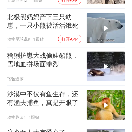
奇观世界Mr
1跟贴
打开APP
北极熊妈妈产下三只幼
崽，一只小熊被活活饿死
动物星球说K
1跟贴
打开APP
猞猁护崽大战偷娃貂熊，
雪地血拼场面惨烈
飞驰追梦
沙漠中不仅有鱼生存，还
有渔夫捕鱼，真是开眼了
动物趣谈1
1跟贴