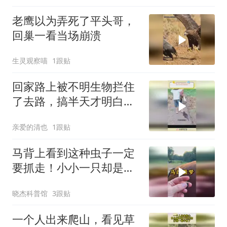
老鹰以为弄死了平头哥，
回巢一看当场崩溃
生灵观察喵
1跟贴
回家路上被不明生物拦住
了去路，搞半天才明白有
事相求
亲爱的清也
1跟贴
马背上看到这种虫子一定
要抓走！小小一只却是马
匹最大的天敌？
晓杰科普馆
3跟贴
一个人出来爬山，看见草