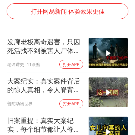
沙特否认与胡塞武装举行会谈
打开网易新闻 体验效果更佳
乘客脱鞋散发异味 司机提醒反被怼
日本籍女网红在韩直播时自杀身亡
多专业取消艺考 文化工作者要有文化
发廊老板离奇遇害，只因
汕头市政府被约谈
死活找不到被害人尸体，
南太行山失联女孩最后信号不在山林
只能将嫌疑人全都释放
老谭讲史
11跟贴
打开APP
总书记关心百姓身边这些民生大事
大案纪实：真实案件背后
的惊人真相，令人脊背发
凉
普陀动物世界
打开APP
旧案重提：真实大案纪
实，每个细节都让人脊背