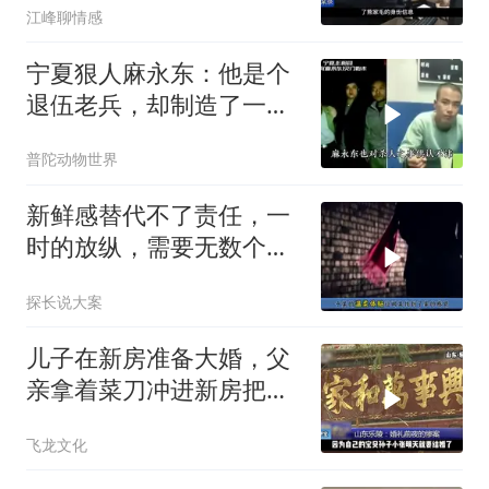
江峰聊情感
宁夏狠人麻永东：他是个
退伍老兵，却制造了一起
7尸8死的惨案
普陀动物世界
新鲜感替代不了责任，一
时的放纵，需要无数个日
夜的遗憾来偿还
探长说大案
儿子在新房准备大婚，父
亲拿着菜刀冲进新房把儿
子活活砍死！
飞龙文化