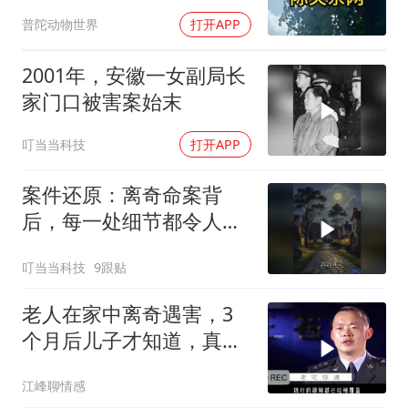
发凉
普陀动物世界
打开APP
2001年，安徽一女副局长
家门口被害案始末
叮当当科技
打开APP
案件还原：离奇命案背
后，每一处细节都令人脊
背发凉
叮当当科技
9跟贴
老人在家中离奇遇害，3
个月后儿子才知道，真相
令人难以置信
江峰聊情感