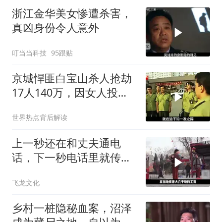
浙江金华美女惨遭杀害，
真凶身份令人意外
叮当当科技
95跟贴
京城悍匪白宝山杀人抢劫
17人140万，因女人投降
被抓
世界热点背后解读
上一秒还在和丈夫通电
话，下一秒电话里就传出
了凄惨的叫声！
飞龙文化
乡村一桩隐秘血案，沼泽