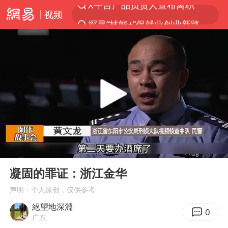
视频
探寻“技能+”促就业创业新路
美国退回1000亿美元关税
顾客结账把钱扔地上 服务员霸气扔回
38岁山东财大教授刘海明逝世
李亚鹏向地铁吐血女孩捐99999元
台风白海豚或在华东沿海登陆
香港殿堂级填词人黎彼得因病离世 终年76岁
00:00
11:45
FIFA官方支持因凡蒂诺
Play
Ent
full
41岁女子为鼓励女儿考上985研究生
凝固的罪证：浙江金华
弹药库存告急 美军补货难
声明：个人原创，仅供参考
絕望地深淵
如何把百年大党建设得更加坚强有力
0
广东