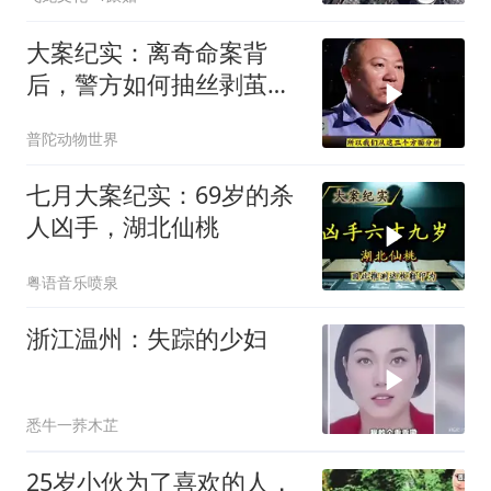
大案纪实：离奇命案背
后，警方如何抽丝剥茧擒
真凶？
普陀动物世界
七月大案纪实：69岁的杀
人凶手，湖北仙桃
粤语音乐喷泉
浙江温州：失踪的少妇
悉牛一荞木芷
25岁小伙为了喜欢的人，