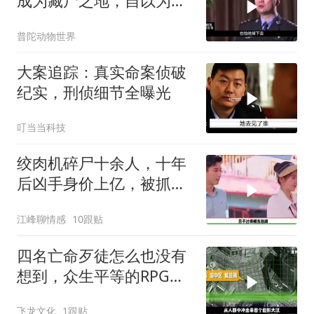
成为藏尸之地，自以为天
衣无缝
普陀动物世界
大案追踪：真实命案侦破
纪实，刑侦细节全曝光
叮当当科技
绞肉机碎尸十余人，十年
后凶手身价上亿，被抓后
判决让人解气
江峰聊情感
10跟贴
四名亡命歹徒怎么也没有
想到，众生平等的RPG都
用到了他们身上
飞龙文化
1跟贴