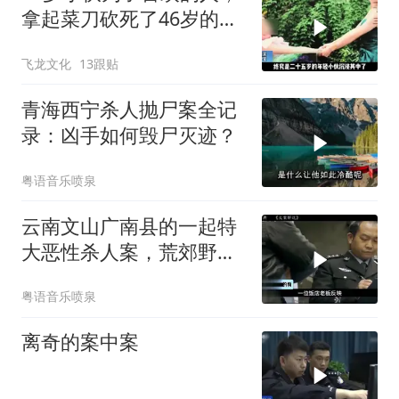
拿起菜刀砍死了46岁的男
人！
飞龙文化
13跟贴
青海西宁杀人抛尸案全记
录：凶手如何毁尸灭迹？
粤语音乐喷泉
云南文山广南县的一起特
大恶性杀人案，荒郊野外
惊现无名女尸
粤语音乐喷泉
离奇的案中案