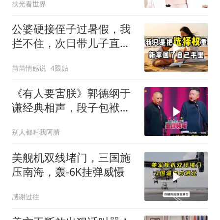
扶光看世界
公婆硬接侄子过暑假，我
拦不住，次日带儿子直飞
普吉岛，婆婆傻眼
苗苗情感说
4跟贴
《有人要害朕》郭德纲于
谦经典相声，段子包袱满
满！
别人都叫我阿腈
美舰机双线堵门，三国施
压南海，轰-6K挂弹威慑
感谢过往