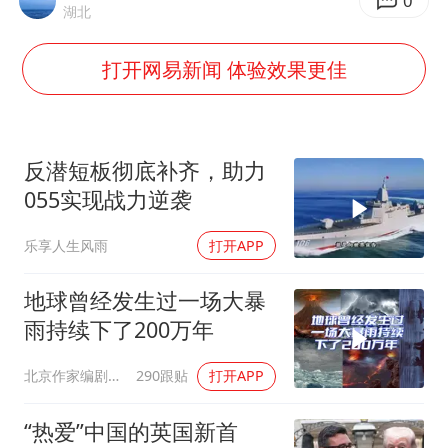
中巨芯：上半年归母净利润1405.77万元
0
湖北
东航：国内客票提前14天免费退改
打开网易新闻 体验效果更佳
日本试射“战斧”导弹，国防部回应
名创优品回应女子吐槽内裤质量差
百花奖开幕式
反潜短板彻底补齐，助力
胡彦斌韩磊 谁帮谁
055实现战力逆袭
夯实基础开新局
乐享人生风雨
打开APP
地球曾经发生过一场大暴
雨持续下了200万年
北京作家编剧肥猪满圈
290跟贴
打开APP
“热爱”中国的英国新首