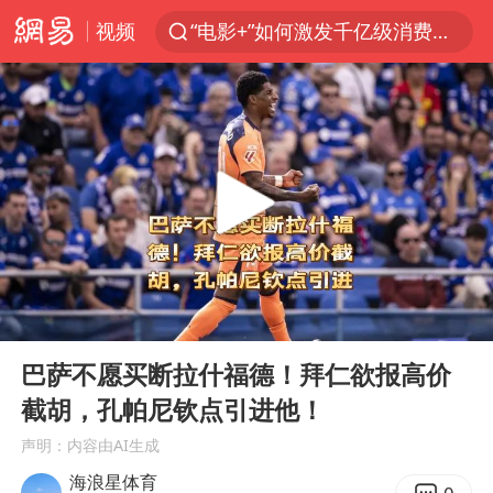
视频
“电影+”如何激发千亿级消费新活力？
全球首个长时储能一体化产业园量产
台风白海豚已进入24小时警戒线
“秋天的第一杯奶茶”6岁了
上海：台风白海豚或将带来龙卷风
四川宜宾高县4.9级地震致1死
国乒男单横滨冠军赛全军覆没
00:00
01:37
38岁演员求职万岁山NPC成功
Play
Ent
full
胡彦斌获《歌手2026》歌王
巴萨不愿买断拉什福德！拜仁欲报高价
截胡，孔帕尼钦点引进他！
U17国足三连胜晋级明日之星半决赛
声明：内容由AI生成
美股存储板块集体大跌
海浪星体育