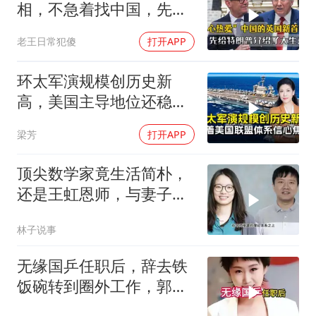
相，不急着找中国，先给
特朗普介绍大生意
老王日常犯傻
打开APP
环太军演规模创历史新
高，美国主导地位还稳得
住吗
梁芳
打开APP
顶尖数学家竟生活简朴，
还是王虹恩师，与妻子合
照慈眉善目
林子说事
无缘国乒任职后，辞去铁
饭碗转到圈外工作，郭跃
如今级别年薪多少