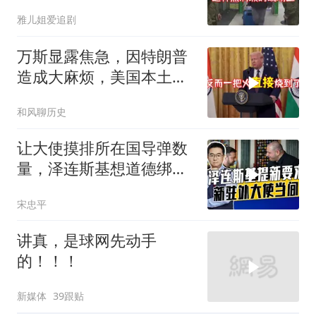
或彻夜难眠
雅儿姐爱追剧
万斯显露焦急，因特朗普
造成大麻烦，美国本土有
受袭可能
和风聊历史
让大使摸排所在国导弹数
量，泽连斯基想道德绑架
援乌国，黔驴技穷
宋忠平
讲真，是球网先动手
的！！！
新媒体
39跟贴