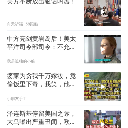
美方不断放出狠话叫嚣！
向天祈福
58跟贴
中方亮剑黄岩岛后！美太
平洋司令部司令：不允许
任何国家主宰印太
我是孤独的小船
婆家为贪我千万嫁妆，竟
偷饭里下毒，我笑，他们
却不知我调包！
小朋友手工
泽连斯基停留美国之际，
大乌曝出严重丑闻，欧洲