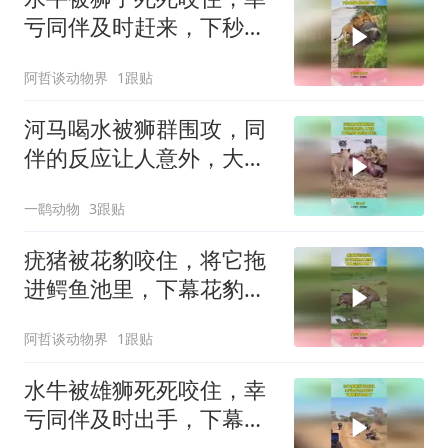
亏同伴及时赶来，下秒雄
狮直接被顶下河
阿哲谈动物界
1跟贴
河马喝水被狮群围攻，同
伴的反应让人意外，大自
然的食物链太残忍
一鹞动物
3跟贴
疣猪被花豹咬住，将它拖
进鳄鱼池里，下幕花豹跑
不掉了
阿哲谈动物界
1跟贴
水牛被雄狮死死咬住，幸
亏同伴及时出手，下幕雄
狮跑也晚了