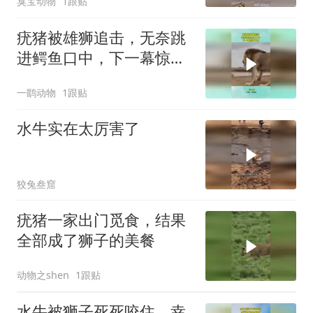
臭宝动物
1跟贴
疣猪被雄狮追击，无奈跳
进鳄鱼口中，下一幕惊掉
下巴
一鹞动物
1跟贴
水牛实在太厉害了
狡兔叁窟
疣猪一家出门觅食，结果
全部成了狮子的美餐
动物之shen
1跟贴
水牛被狮子死死咬住，幸