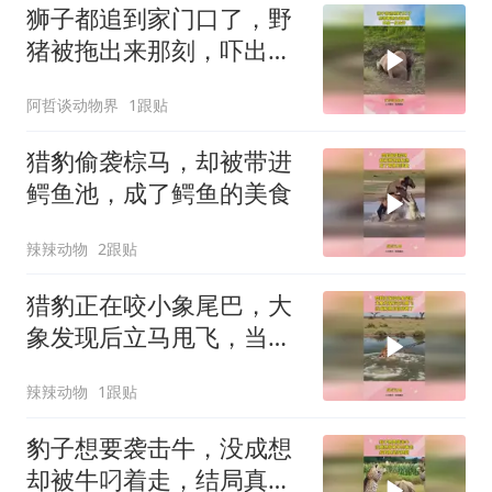
狮子都追到家门口了，野
猪被拖出来那刻，吓出一
身冷汗！
阿哲谈动物界
1跟贴
猎豹偷袭棕马，却被带进
鳄鱼池，成了鳄鱼的美食
辣辣动物
2跟贴
猎豹正在咬小象尾巴，大
象发现后立马甩飞，当成
鳄鱼的自助餐了
辣辣动物
1跟贴
豹子想要袭击牛，没成想
却被牛叼着走，结局真是