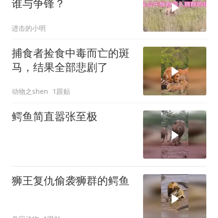
谁与争锋？
进击的小明
捕食者捡食中毒而亡的斑
马，结果全部悲剧了
动物之shen
1跟贴
鳄鱼简直嚣张至极
狮王复仇偷袭狮群的鳄鱼