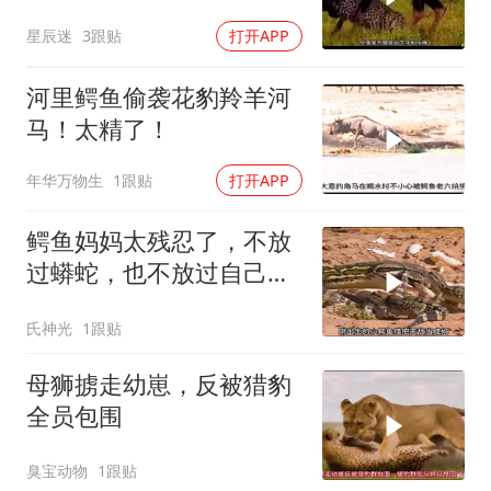
星辰迷
3跟贴
打开APP
河里鳄鱼偷袭花豹羚羊河
马！太精了！
年华万物生
1跟贴
打开APP
鳄鱼妈妈太残忍了，不放
过蟒蛇，也不放过自己的
孩子
氏神光
1跟贴
母狮掳走幼崽，反被猎豹
全员包围
臭宝动物
1跟贴