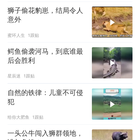
狮子偷花豹崽，结局令人
意外
蜜环人生
1跟贴
鳄鱼偷袭河马，到底谁最
后会胜利
星辰迷
1跟贴
自然的铁律：儿童不可侵
犯
给你大肥鱼
1跟贴
一头公牛闯入狮群领地，