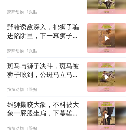
没想到
辣辣动物
1跟贴
野猪诱敌深入，把狮子骗
进陷阱里，下一幕狮子直
接慌了
辣辣动物
1跟贴
斑马与狮子决斗，斑马被
狮子吆到，公斑马立马上
前去营救
辣辣动物
1跟贴
雄狮撕咬大象，不料被大
象一屁股坐扁，下幕雄狮
想跑也来不及
辣辣动物
1跟贴