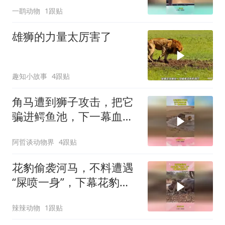
一鹞动物
1跟贴
雄狮的力量太厉害了
趣知小故事
4跟贴
角马遭到狮子攻击，把它
骗进鳄鱼池，下一幕血流
成河
阿哲谈动物界
4跟贴
花豹偷袭河马，不料遭遇
“屎喷一身”，下幕花豹反
应亮了
辣辣动物
1跟贴