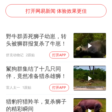
女子开一天一夜空调后二氧化碳中毒
台湾海峡南口北上船舶实施交通管制
打开网易新闻 体验效果更佳
向鹏0-3不敌张本智和
四川宜宾地震网友称睡觉被摇醒
野牛群弄死狮子幼崽，转
DeepSeek投资宇树科技意味什么
头被狮群报复杀了牛崽！
今日立秋你咬秋了吗
舒克动物记
2跟贴
打开APP
公司“上四休三”但要降薪1000元
东方之约 相约未来
鬣狗群集结了十几只同
伴，竟然准备猎杀雄狮！
雷人太一
1跟贴
打开APP
猎豹狩猎羚羊，复杀狮子
的精彩瞬间