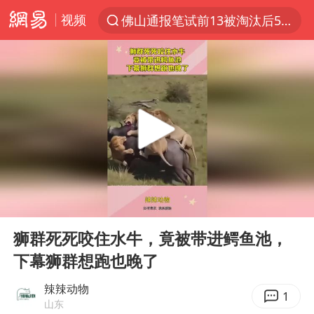
视频
佛山通报笔试前13被淘汰后5名进体检
上半年我国机械工业经济运行稳中有进
国防部回应日本试射“战斧”导弹
泰国枪击案凶手先杀祖父母后行凶
A股三大股指收涨
台风“白海豚”体型变大！环流面积接近13个浙江那么大
泰国校园枪击案死亡人数升至7人
00:00
00:12
江苏发布台风蓝色预警
Play
Ent
full
宇树科技中一签需缴款7.54万元
狮群死死咬住水牛，竟被带进鳄鱼池，
下幕狮群想跑也晚了
“立秋的第一杯奶茶”又爆单了
中国军队坚决反制任何闹海图谋
辣辣动物
1
山东