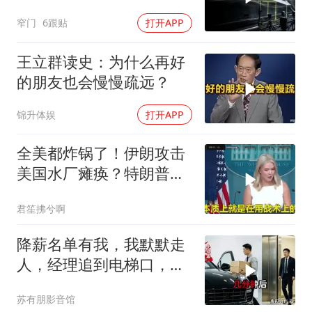
防空
窄门
6跟贴
打开APP
王立群读史：为什么再好
的朋友也会慢慢疏远？
锦升体娱
打开APP
全美都炸锅了！伊朗攻击
美国水厂瘫痪？特朗普却
先把锅甩给民主党
君笙拂兮啊
降薪名单有我，我默默走
人，经理追到电梯口，见
我坐上保时捷愣住
苏有朋影音馆