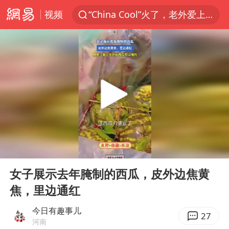
视频
“China Cool”火了，老外爱上中国避暑游
香港宏福苑火灾或由烟头引起
浙江台州《告全体市民书》
以媒：穆杰塔巴被紧急送医情况危急
多所高校取消艺考
泰国初中生饮弹自尽前开了26枪
22岁女生独闯南太行失联12天
00:00
00:16
用AI造出新病毒意味着什么
Play
Ent
full
今年第二强台风将带来多大影响
女子展示去年腌制的西瓜，皮外边焦黄
焦，里边通红
张本智和：零封向鹏不意外
微信新功能：你可以“撤回”你的撤回
今日有趣事儿
27
河南