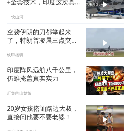
+全套技术，印度这次真
要搞定航发
一饮山河
空袭伊朗的刀都举起来
了，特朗普凌晨三点突然
喊停
铁甲雄狮
印度阵风远航八千公里，
仍难掩盖真实实力
赶集的山姑娘
20岁女孩搭讪路边大叔，
直接问他要不要老婆！