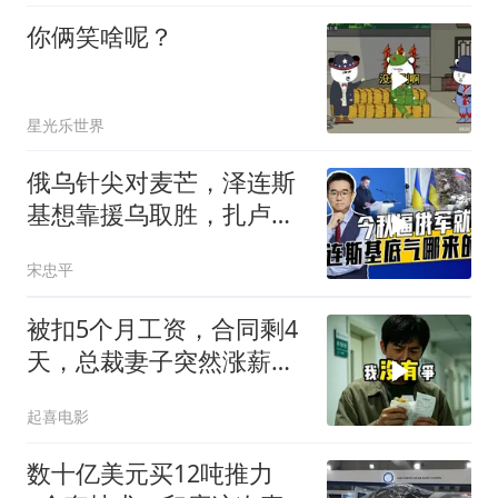
你俩笑啥呢？
星光乐世界
俄乌针尖对麦芒，泽连斯
基想靠援乌取胜，扎卢日
内道出乌军真相
宋忠平
被扣5个月工资，合同剩4
天，总裁妻子突然涨薪续
签，我递辞呈她慌了
起喜电影
数十亿美元买12吨推力