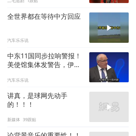
二毛追剧
1跟贴
全世界都在等待中方回应
汽车乐乐说
中东11国同步拉响警报！
美使馆集体发警告，伊朗
导弹刚袭美军基地
汽车乐乐说
讲真，是球网先动手
的！！！
新媒体
39跟贴
论背景音乐的重要性！！