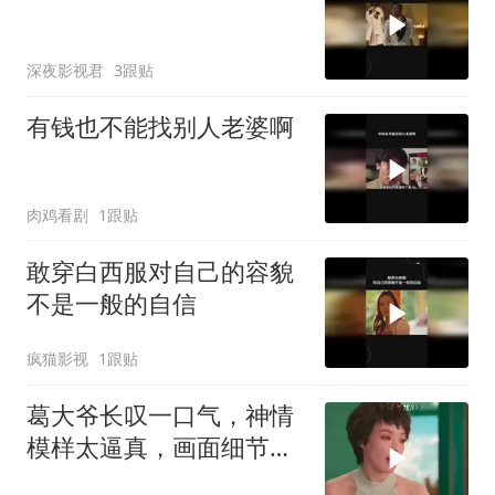
深夜影视君
3跟贴
有钱也不能找别人老婆啊
肉鸡看剧
1跟贴
敢穿白西服对自己的容貌
不是一般的自信
疯猫影视
1跟贴
葛大爷长叹一口气，神情
模样太逼真，画面细节引
深思