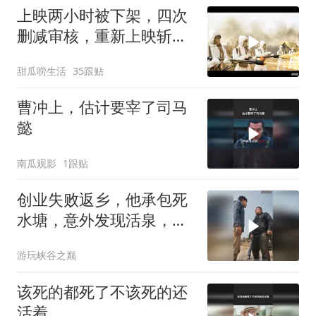
上映两小时被下架，四次
删减审核，重新上映斩获
20亿票房直接封神
甜瓜唠生活
35跟贴
曹冲上，估计要宰了司马
懿
南瓜观影
1跟贴
创业失败返乡，他承包死
水塘，意外发现活泉，养
出顶级鱼，百亿收购也不
游玩峡谷之巅
卖
该死的都死了不该死的还
活着