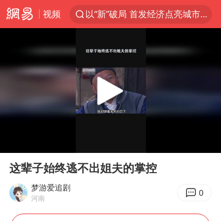
以“新”破局 首发经济点亮城市消费活力
视频
台风白海豚进入48小时警戒线
佛得角门将亮相智利俱乐部主场
中方回应是否在太平洋海底开采稀土
看守所辅警收受10万获刑1年
宇树科技发行价格150.80元/股
宇树科技王兴兴身家有望超200亿元
五粮液渠道价一箱上涨近百元
00:00
02:30
CIA被曝已秘密设立古巴工作组
Play
Ent
full
这辈子始终逃不出姐夫的掌控
贵州轮胎子公司获美国退税8136万
梦游爱追剧
U17国足1分钟轰2球
0
河南
法国下周开始禁止未经同意的电话营销