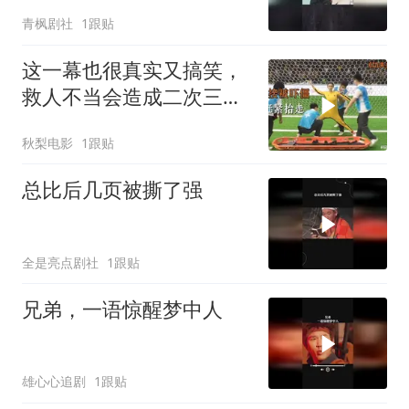
青枫剧社
1跟贴
这一幕也很真实又搞笑，
救人不当会造成二次三次
伤害
秋梨电影
1跟贴
总比后几页被撕了强
全是亮点剧社
1跟贴
兄弟，一语惊醒梦中人
雄心心追剧
1跟贴