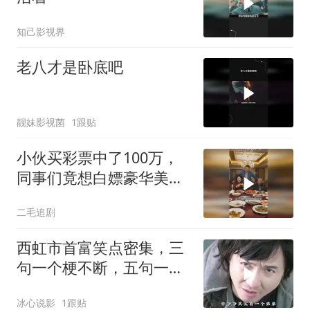
知己影视界
老八才是卧底吧
靓妹影视菌
1跟贴
小伙买彩票中了100万，
同事们竟想白嫖豪华美
食，太不要脸！
二毛追剧
西虹市首富笑点密集，三
句一个梗不断，五句一个
坑连连
冰心说影
1跟贴