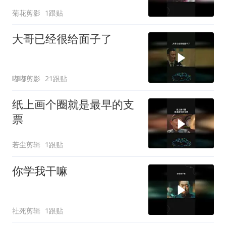
菊花剪影
1跟贴
大哥已经很给面子了
嘟嘟剪影
21跟贴
纸上画个圈就是最早的支
票
若尘剪辑
1跟贴
你学我干嘛
社死剪辑
1跟贴