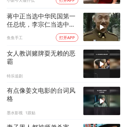
小新今天做什么
打开APP
蒋中正当选中华民国第一
任总统，李宗仁当选中华
民国副总统
鱼鱼手工
打开APP
女人教训赌牌耍无赖的恶
霸
特乐追剧
有点像姜文电影的台词风
格
墨水影视
1跟贴