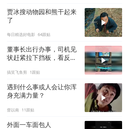
贾冰搜动物园和熊干起来
了
每日精选好电影
64跟贴
董事长出行办事，司机见
状赶紧拉下挡板，看反应
不像第一次
搞笑飞鱼剪
1跟贴
遇到什么事或人会让你浑
身充满力量？
督以南
11跟贴
外面一车面包人