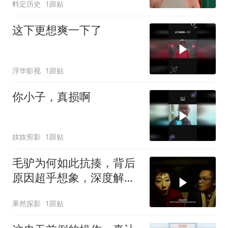
料定历史
1跟贴
这下更想爽一下了
浮华影视
1跟贴
你小子，真损啊
奻奻剪影
1跟贴
毛驴为何如此抗揍，背后
原因超乎想象，深度解析
背后真相
果然探影
1跟贴