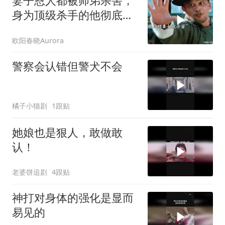
妻子恩人都被师弟杀害，
身为顶级杀手的他彻底怒
了！
欧阳春晓Aurora
警察会认错但警犬不会
橘子小猫剧
1跟贴
她娘也是狠人，敢做敢
认！
老婆饼追剧
4跟贴
神打对身体的强化是显而
易见的