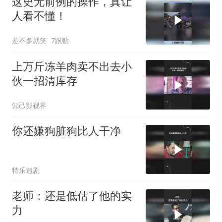
这史无前例的操作，真让
人看不懂！
差不多就笑
7跟贴
上万斤冻羊肉卖不出去小
伙一招清库存
知己影视界
你还嫌狗脏狗比人干净
特乐追剧
老师：还是低估了他的实
力