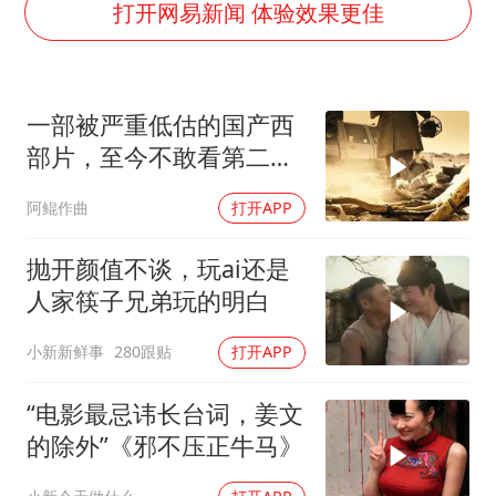
打开网易新闻 体验效果更佳
泰国一女公务员妆容引争议 本人回应
24小时不关空调 电费会更低吗
村民谈“梅姨”：叫的其实是“媒姨”
一部被严重低估的国产西
中国养老床位“三连降”
部片，至今不敢看第二
哪吒汽车南宁工厂设备降价20%拍卖
遍，全是人性！
阿鲲作曲
打开APP
奋进开新局 实干挑大梁
抛开颜值不谈，玩ai还是
人家筷子兄弟玩的明白
小新新鲜事
280跟贴
打开APP
“电影最忌讳长台词，姜文
的除外”《邪不压正牛马》